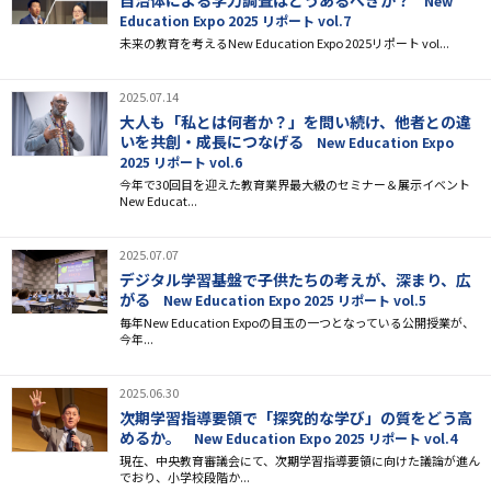
自治体による学力調査はどうあるべきか？
New
Education Expo 2025 リポート vol.7
未来の教育を考えるNew Education Expo 2025リポート vol...
2025.07.14
大人も「私とは何者か？」を問い続け、他者との違
いを共創・成長につなげる
New Education Expo
2025 リポート vol.6
今年で30回目を迎えた教育業界最大級のセミナー＆展示イベント
New Educat...
2025.07.07
デジタル学習基盤で子供たちの考えが、深まり、広
がる
New Education Expo 2025 リポート vol.5
毎年New Education Expoの目玉の一つとなっている公開授業が、
今年...
2025.06.30
次期学習指導要領で「探究的な学び」の質をどう高
めるか。
New Education Expo 2025 リポート vol.4
現在、中央教育審議会にて、次期学習指導要領に向けた議論が進ん
でおり、小学校段階か...