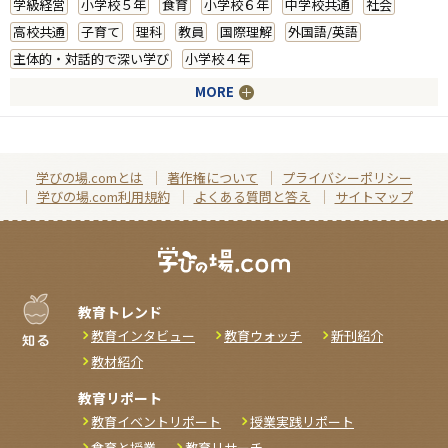
学級経営
小学校５年
食育
小学校６年
中学校共通
社会
高校共通
子育て
理科
教員
国際理解
外国語/英語
主体的・対話的で深い学び
小学校４年
MORE
学びの場.comとは
著作権について
プライバシーポリシー
学びの場.com利用規約
よくある質問と答え
サイトマップ
教育トレンド
教育インタビュー
教育ウォッチ
新刊紹介
教材紹介
教育リポート
教育イベントリポート
授業実践リポート
食育と授業
教育リサーチ