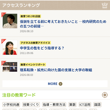
教育つれづれ日誌
仮説を立てる前に考えておきたいこと ―校内研究のため
の五つの前提―
2026.08.10
アグネスの教育アドバイス
中学生の性をどう指導する？
2011.09.06
教育イベントリポート
理系転換・拡充に向けた国の支援と大学の取組
2026.08.03
MORE
小学校共通
授業づくり
指導・教育方法
算数
ICT活用
国語