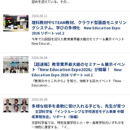
詰めを迎えている。その...
2026.06.11
理科教材やSTEAM教材、クラウド型画面モニタリン
グシステム、学びの多様化
New Education Expo
2026 リポート vol.2
今年で31回目を迎えた教育業界最大級のセミナー＆展示イベント
New Educat...
2026.06.04
【超速報】教育業界最大級のセミナー＆展示イベン
ト『New Education Expo2026』が開幕！
New
Education Expo 2026 リポート vol.1
『教育の今とこれから』を知り、体感する巨大イベント『New
Education ...
2026.05.04
多様な相手を柔軟に受け入れる子ども、先生が育つ
文部科学省 「インクルーシブな学校運営モデル事業 中間
成果報告会」リポート（後編）
文部科学省では、特別支援学校と小・中・高等学校のいずれかを
一体的に運営する、「イ...