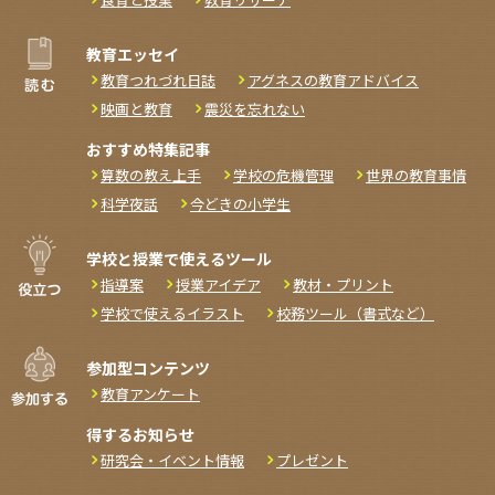
教育エッセイ
教育つれづれ日誌
アグネスの教育アドバイス
映画と教育
震災を忘れない
おすすめ特集記事
算数の教え上手
学校の危機管理
世界の教育事情
科学夜話
今どきの小学生
学校と授業で使えるツール
指導案
授業アイデア
教材・プリント
学校で使えるイラスト
校務ツール（書式など）
参加型コンテンツ
教育アンケート
得するお知らせ
研究会・イベント情報
プレゼント