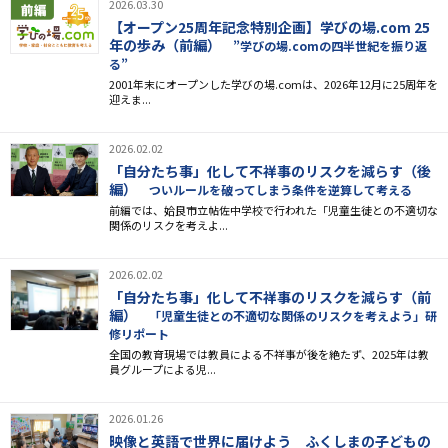
2026.03.30
【オープン25周年記念特別企画】学びの場.com 25
年の歩み（前編）
”学びの場.comの四半世紀を振り返
る”
2001年末にオープンした学びの場.comは、2026年12月に25周年を
迎えま...
2026.02.02
「自分たち事」化して不祥事のリスクを減らす（後
編）
ついルールを破ってしまう条件を逆算して考える
前編では、姶良市立帖佐中学校で行われた「児童生徒との不適切な
関係のリスクを考えよ...
2026.02.02
「自分たち事」化して不祥事のリスクを減らす（前
編）
「児童生徒との不適切な関係のリスクを考えよう」研
修リポート
全国の教育現場では教員による不祥事が後を絶たず、2025年は教
員グループによる児...
2026.01.26
映像と英語で世界に届けよう ふくしまの子どもの