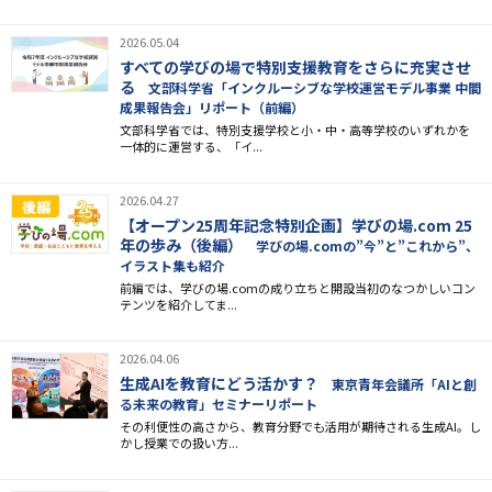
2026.05.04
すべての学びの場で特別支援教育をさらに充実させ
る
文部科学省「インクルーシブな学校運営モデル事業 中間
成果報告会」リポート（前編）
文部科学省では、特別支援学校と小・中・高等学校のいずれかを
一体的に運営する、「イ...
2026.04.27
【オープン25周年記念特別企画】学びの場.com 25
年の歩み（後編）
学びの場.comの”今”と”これから”、
イラスト集も紹介
前編では、学びの場.comの成り立ちと開設当初のなつかしいコン
テンツを紹介してま...
2026.04.06
生成AIを教育にどう活かす？
東京青年会議所「AIと創
る未来の教育」セミナーリポート
その利便性の高さから、教育分野でも活用が期待される生成AI。し
かし授業での扱い方...