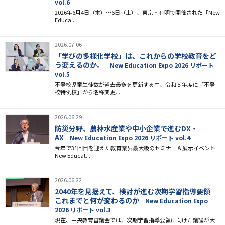
vol.6
2026年6月4日（木）〜6日（土）、東京・有明で開催された「New
Educa...
2026.07.06
「学びの多様化学校」は、これからの学校教育をど
う変えるのか。
New Education Expo 2026 リポート
vol.5
不登校児童生徒数が過去最多を更新する中、令和５年度に「不登
校特例校」から名称変更...
2026.06.29
防災分野、農林水産業や中小企業で進むDX・
AX
New Education Expo 2026 リポート vol.4
今年で31回目を迎えた教育業界最大級のセミナー＆展示イベント
New Educat...
2026.06.22
2040年を見据えて、検討が進む次期学習指導要領
これまでと何が変わるのか
New Education Expo
2026 リポート vol.3
現在、中央教育審議会では、次期学習指導要領に向けた議論が大