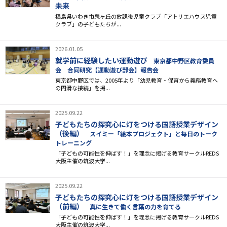
未来
福島県いわき市泉ヶ丘の放課後児童クラブ「アトリエハウス児童
クラブ」の子どもたちが...
2026.01.05
就学前に経験したい運動遊び
東京都中野区教育委員
会 合同研究【運動遊び部会】報告会
東京都中野区では、2005年より「幼児教育・保育から義務教育へ
の円滑な接続」を掲...
2025.09.22
子どもたちの探究心に灯をつける国語授業デザイン
（後編）
スイミー「絵本プロジェクト」と毎日のトーク
トレーニング
「子どもの可能性を伸ばす！」を理念に掲げる教育サークルREDS
大阪主催の筑波大学...
2025.09.22
子どもたちの探究心に灯をつける国語授業デザイン
（前編）
真に生きて働く言葉の力を育てる
「子どもの可能性を伸ばす！」を理念に掲げる教育サークルREDS
大阪主催の筑波大学...