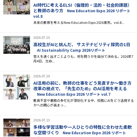
AI時代に考えるELSI（倫理的・法的・社会的課題）
と教師のあり方
New Education Expo 2026 リポート
vol.8
未来の教育を考えるNew Education Expo 2026東京。vol.8...
2026.07.25
高校生がAIと挑んだ、 サステナビリティ探究の1日
AI Sustainability Camp 2026リポート
答えを速く出すことよりも、何を問うかを自分で決める――。2026年7
月4日、立命...
2026.07.20
AI活用の前に、教師の仕事をどう見直すか～働き方
改革の視点で、「先生のため」のAI活用を考える
New Education Expo 2026 リポート vol.7
教員不足や業務の多忙化が深刻化する中、校務にAIをどう活用する
かへの関心が高まっ...
2026.07.13
多様な学習活動や一人ひとりの特性に合わせた柔軟
な空間づくり
New Education Expo 2026 リポート