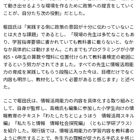
て動き出せるような環境を作るために政策への提言をしていく
ことが、自分たち次の役割」だとした。
堀田氏は「実践する側に政策の意図が十分に伝わっていないこ
とは大きな課題」であるとし、「現場の先生は多忙なこともあ
り、学習指導要領に書かれていても教科書に載らないと、なか
なか具体的には動けません。これまでもプログラミングが小学
校5・6年生の算数や理科に位置付けられて教科書検定の範囲に
するという努力がされてきました。すべての先生に情報活用能
力の育成を実践してもらう段階に入った今は、目標だけでなく
内容も明示し、教材化していく必要があると感じます」と述べ
た。
ここで堀田氏は、情報活用能力の内容を具体化する取り組みと
して、自身が監修し、高橋氏も編集に参加した小学生向けの情
報教育のテキスト『わたしたちとじょうほう 情報活用スキル
編』『私たちと情報 情報社会探究編』（ともに学研プラス）
を紹介した。現行版では、情報活用能力の学習内容を教科書の
ように例示することで、先生方の理解が促される手応えを感じ