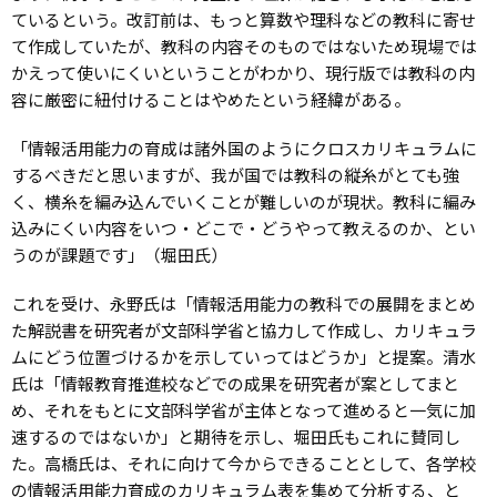
ているという。改訂前は、もっと算数や理科などの教科に寄せ
て作成していたが、教科の内容そのものではないため現場では
かえって使いにくいということがわかり、現行版では教科の内
容に厳密に紐付けることはやめたという経緯がある。
「情報活用能力の育成は諸外国のようにクロスカリキュラムに
するべきだと思いますが、我が国では教科の縦糸がとても強
く、横糸を編み込んでいくことが難しいのが現状。教科に編み
込みにくい内容をいつ・どこで・どうやって教えるのか、とい
うのが課題です」（堀田氏）
これを受け、永野氏は「情報活用能力の教科での展開をまとめ
た解説書を研究者が文部科学省と協力して作成し、カリキュラ
ムにどう位置づけるかを示していってはどうか」と提案。清水
氏は「情報教育推進校などでの成果を研究者が案としてまと
め、それをもとに文部科学省が主体となって進めると一気に加
速するのではないか」と期待を示し、堀田氏もこれに賛同し
た。高橋氏は、それに向けて今からできることとして、各学校
の情報活用能力育成のカリキュラム表を集めて分析する、と