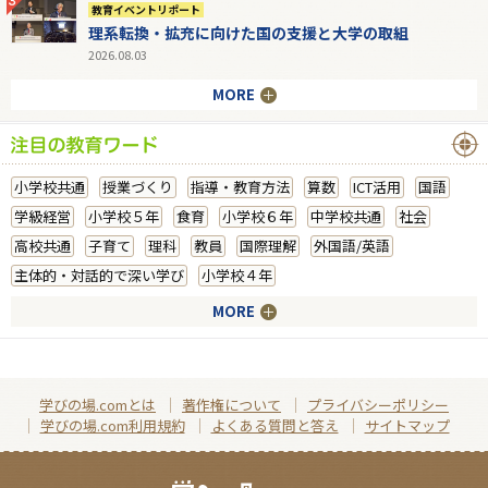
教育イベントリポート
理系転換・拡充に向けた国の支援と大学の取組
2026.08.03
MORE
小学校共通
授業づくり
指導・教育方法
算数
ICT活用
国語
学級経営
小学校５年
食育
小学校６年
中学校共通
社会
高校共通
子育て
理科
教員
国際理解
外国語/英語
主体的・対話的で深い学び
小学校４年
MORE
学びの場.comとは
著作権について
プライバシーポリシー
学びの場.com利用規約
よくある質問と答え
サイトマップ