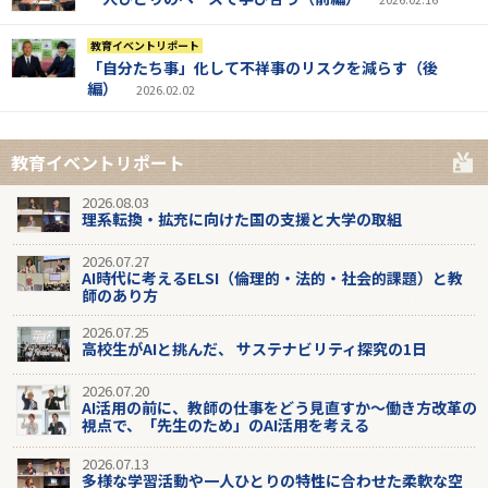
教育イベントリポート
「自分たち事」化して不祥事のリスクを減らす（後
編）
2026.02.02
教育イベントリポート
2026.08.03
理系転換・拡充に向けた国の支援と大学の取組
2026.07.27
AI時代に考えるELSI（倫理的・法的・社会的課題）と教
師のあり方
2026.07.25
高校生がAIと挑んだ、 サステナビリティ探究の1日
2026.07.20
AI活用の前に、教師の仕事をどう見直すか～働き方改革の
視点で、「先生のため」のAI活用を考える
2026.07.13
多様な学習活動や一人ひとりの特性に合わせた柔軟な空