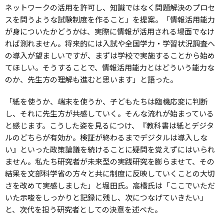
ネットワークの活用を許可し、知識ではなく問題解決のプロセ
スを問うような試験制度を作ること」を提案。「情報活用能力
が身についたかどうかは、実際に情報が活用される場面でなけ
れば測れません。将来的には入試や全国学力・学習状況調査へ
の導入が望ましいですが、まずは学校で実施することから始め
てほしい。そうすることで、情報活用能力とはどういう能力な
のか、先生方の理解も進むと思います」と語った。
「紙を使うか、端末を使うか、子どもたちは臨機応変に判断
し、それに先生方が共感していく。そんな流れが始まっている
と感じます。こうした姿を見るにつけ、『教科書は紙とデジタ
ルのどちらが有効か。検証が終わるまでデジタルは導入しな
い』といった政策論議を続けることに疑問を覚えずにはいられ
ません。私たち研究者が未来型の実践研究を膨らませて、その
結果を文部科学省の方々と共に制度に反映していくことの大切
さを改めて実感しました」と堀田氏。高橋氏は「ここでいただ
いた示唆をしっかりと記録に残し、次につなげていきたい」
と、次代を担う研究者としての決意を述べた。