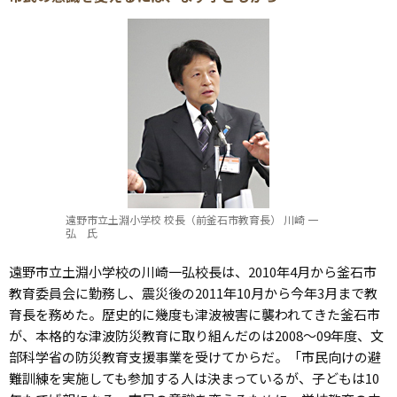
遠野市立土淵小学校 校長（前釜石市教育長） 川崎 一
弘 氏
遠野市立土淵小学校の川崎一弘校長は、2010年4月から釜石市
教育委員会に勤務し、震災後の2011年10月から今年3月まで教
育長を務めた。歴史的に幾度も津波被害に襲われてきた釜石市
が、本格的な津波防災教育に取り組んだのは2008～09年度、文
部科学省の防災教育支援事業を受けてからだ。「市民向けの避
難訓練を実施しても参加する人は決まっているが、子どもは10