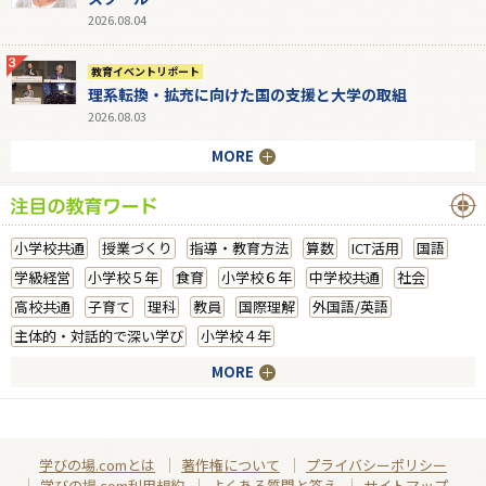
2026.08.04
教育イベントリポート
理系転換・拡充に向けた国の支援と大学の取組
2026.08.03
MORE
小学校共通
授業づくり
指導・教育方法
算数
ICT活用
国語
学級経営
小学校５年
食育
小学校６年
中学校共通
社会
高校共通
子育て
理科
教員
国際理解
外国語/英語
主体的・対話的で深い学び
小学校４年
MORE
学びの場.comとは
著作権について
プライバシーポリシー
学びの場.com利用規約
よくある質問と答え
サイトマップ