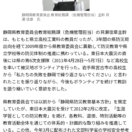
静岡県教育委員会 教育総務課 （危機管理担当）主幹 貝
瀬 佳章 氏
静岡県教育委員会教育総務課（危機管理担当）の貝瀬佳章主幹
は、もともと県立高校工業科の教員だったが、3年間の県防災局
出向を経て2009年度から県教育委員会に異動して防災教育や県
立学校等の防災体制の推進に携わっている。東日本大震災の直
後には県の第6次支援隊（2011年4月28日～5月7日）など高校生
を率いて被災地ボランティアを行った。岩手県宮古市の高校生
から「私たちの失敗を静岡で繰り返さないでください」と言わ
れたことを振り返りながら、今後もボランティアを続けて教訓
を語り継いでいく意欲を示した。
県教育委員会では以前から「静岡県防災教育基本方針」を策定
していたが、東日本大震災を受けて2012年2月に改定。「生涯
学習としての防災教育」を掲げ、各教科、道徳、特別活動等の
教育活動全体を通じての体系的・計画的な取り組みを推進して
いる。この他、今年3月に配布された文部科学省の学校安全参考