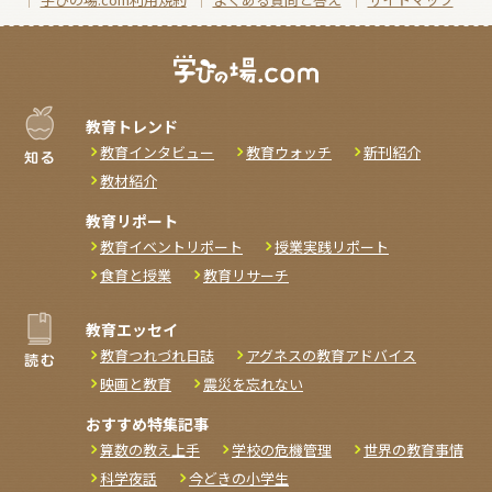
教育トレンド
教育インタビュー
教育ウォッチ
新刊紹介
教材紹介
教育リポート
教育イベントリポート
授業実践リポート
食育と授業
教育リサーチ
教育エッセイ
教育つれづれ日誌
アグネスの教育アドバイス
映画と教育
震災を忘れない
おすすめ特集記事
算数の教え上手
学校の危機管理
世界の教育事情
科学夜話
今どきの小学生