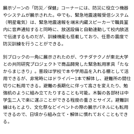
展示ゾーンの「防災／保健」コーナーには、防災に役立つ機器
やシステムが展示された。中でも、緊急地震速報受信システム
（明星電気）は、緊急地震速報を端末内蔵スピーカーで職員室
内に音声通知すると同時に、放送設備と自動連動して校内放送
で伝達するものだが、訓練機能も搭載しており、任意の震度で
防災訓練を行うことができる。
別ブロックの一角に展示されたのが、ウチダテクノが東北大学
との共同研究プロジェクトで商品開発した緊急転用家具「たな
からまじきり」。普段は学校で本や学用品を入れる棚として活
用できるが、非常時にはドライバー1本で解体し、避難所の間仕
切りに転用できる。避難の長期化に伴って高さを変えたり、勉
強机のように組み立てたりすることも可能。木製の各部材は中
学生二人で楽に運ぶことができる程度の重さとサイズ。避難訓
練はもとより、文化祭などイベントの際の展示パネルにも転用
できるので、日頃から組み立て・解体に慣れておくこともでき
る。