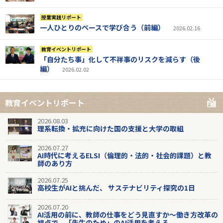
授業実践リポート
一人ひとりのペースで学び合う（前編）
2026.02.16
教育イベントリポート
「自分たち事」化して不祥事のリスクを減らす（後
編）
2026.02.02
教育イベントリポート
2026.08.03
理系転換・拡充に向けた国の支援と大学の取組
2026.07.27
AI時代に考えるELSI（倫理的・法的・社会的課題）と教
師のあり方
2026.07.25
高校生がAIと挑んだ、 サステナビリティ探究の1日
2026.07.20
AI活用の前に、教師の仕事をどう見直すか～働き方改革の
視点で、「先生のため」のAI活用を考える