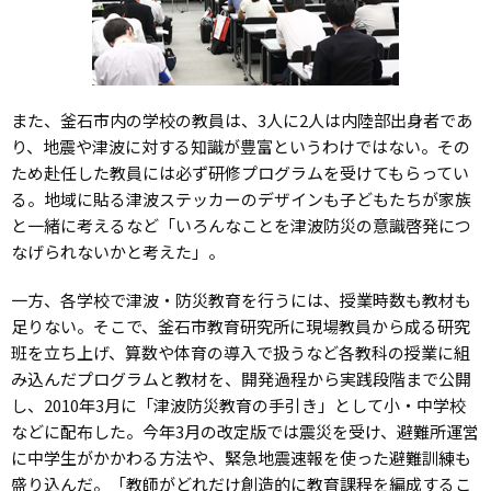
また、釜石市内の学校の教員は、3人に2人は内陸部出身者であ
り、地震や津波に対する知識が豊富というわけではない。その
ため赴任した教員には必ず研修プログラムを受けてもらってい
る。地域に貼る津波ステッカーのデザインも子どもたちが家族
と一緒に考えるなど「いろんなことを津波防災の意識啓発につ
なげられないかと考えた」。
一方、各学校で津波・防災教育を行うには、授業時数も教材も
足りない。そこで、釜石市教育研究所に現場教員から成る研究
班を立ち上げ、算数や体育の導入で扱うなど各教科の授業に組
み込んだプログラムと教材を、開発過程から実践段階まで公開
し、2010年3月に「津波防災教育の手引き」として小・中学校
などに配布した。今年3月の改定版では震災を受け、避難所運営
に中学生がかかわる方法や、緊急地震速報を使った避難訓練も
盛り込んだ。「教師がどれだけ創造的に教育課程を編成するこ