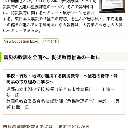
ルで開催された。3.11から2年、学校現場にとって防
災教育の推進は重要課題の一つだ。そこで第5回目
は、防災教育に関するセミナーと展示ゾーンを紹介
する。東日本大震災で「釜石の奇跡」を生んだ岩手県と、東海地震
への備えが進んでいる静岡県からの報告は、大変学ぶべきものの多
いセミナーであった。
New Education Expo
イベント
震災の教訓を全国へ。防災教育推進の一助に
学校・行政・地域が連携する防災教育 ～釜石の奇跡・静
岡県の取り組みに学ぶ～
遠野市立土淵小学校 校長（前釜石市教育長）……川崎 一
弘 氏
静岡県教育委員会 教育総務課（危機管理担当） 主幹……貝
瀬 佳章 氏
市民の意識を変えるには、まず子どもから