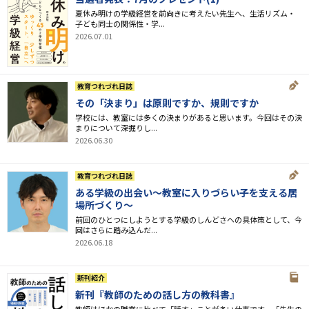
夏休み明けの学級経営を前向きに考えたい先生へ、生活リズム・
子ども同士の関係性・学...
2026.07.01
教育つれづれ日誌
その「決まり」は原則ですか、規則ですか
学校には、教室には多くの決まりがあると思います。今回はその決
まりについて深掘りし...
2026.06.30
教育つれづれ日誌
ある学級の出会い～教室に入りづらい子を支える居
場所づくり～
前回のひとつにしようとする学級のしんどさへの具体策として、今
回はさらに踏み込んだ...
2026.06.18
新刊紹介
新刊『教師のための話し方の教科書』
教師はほかの職業に比べて「話す」ことが多い仕事です。「先生の