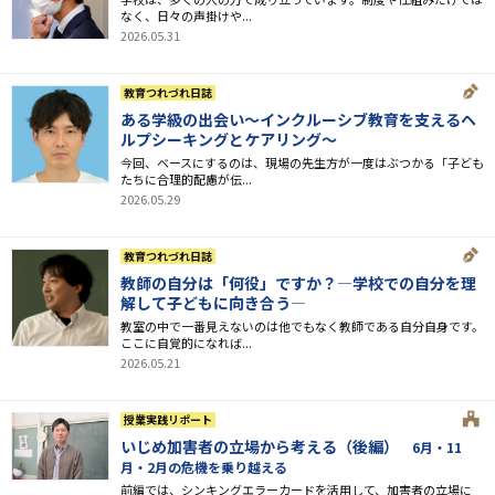
なく、日々の声掛けや...
2026.05.31
教育つれづれ日誌
ある学級の出会い～インクルーシブ教育を支えるヘ
ルプシーキングとケアリング～
今回、ベースにするのは、現場の先生方が一度はぶつかる「子ども
たちに合理的配慮が伝...
2026.05.29
教育つれづれ日誌
教師の自分は「何役」ですか？―学校での自分を理
解して子どもに向き合う―
教室の中で一番見えないのは他でもなく教師である自分自身です。
ここに自覚的になれば...
2026.05.21
授業実践リポート
いじめ加害者の立場から考える（後編）
6月・11
月・2月の危機を乗り越える
前編では、シンキングエラーカードを活用して、加害者の立場に