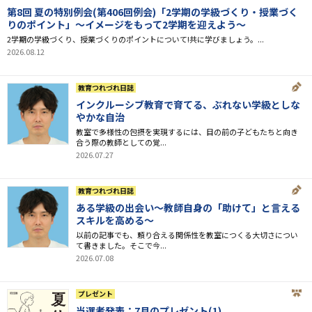
第8回 夏の特別例会(第406回例会)「2学期の学級づくり・授業づく
りのポイント」～イメージをもって2学期を迎えよう～
2学期の学級づくり、授業づくりのポイントについて!共に学びましょう。...
2026.08.12
教育つれづれ日誌
インクルーシブ教育で育てる、ぶれない学級としな
やかな自治
教室で多様性の包摂を実現するには、目の前の子どもたちと向き
合う際の教師としての覚...
2026.07.27
教育つれづれ日誌
ある学級の出会い～教師自身の「助けて」と言える
スキルを高める～
以前の記事でも、頼り合える関係性を教室につくる大切さについ
て書きました。そこで今...
2026.07.08
プレゼント
当選者発表：7月のプレゼント(1)