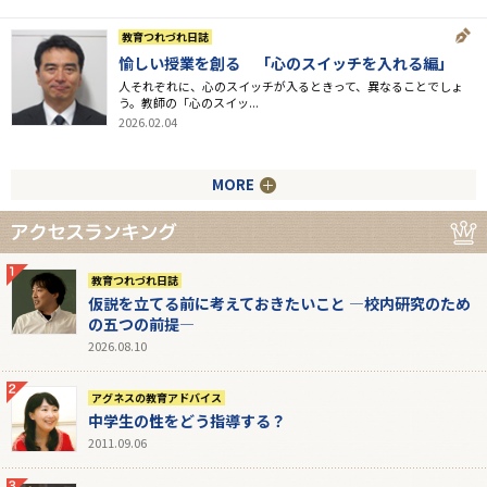
教育つれづれ日誌
愉しい授業を創る 「心のスイッチを入れる編」
人それぞれに、心のスイッチが入るときって、異なることでしょ
う。教師の「心のスイッ...
2026.02.04
MORE
教育つれづれ日誌
仮説を立てる前に考えておきたいこと ―校内研究のため
の五つの前提―
2026.08.10
アグネスの教育アドバイス
中学生の性をどう指導する？
2011.09.06