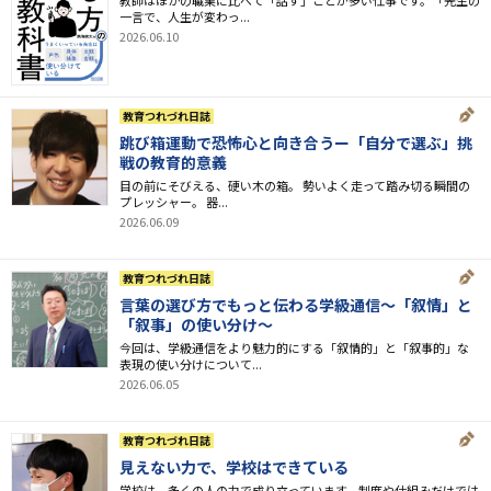
一言で、人生が変わっ...
2026.06.10
教育つれづれ日誌
跳び箱運動で恐怖心と向き合うー「自分で選ぶ」挑
戦の教育的意義
​目の前にそびえる、硬い木の箱。 勢いよく走って踏み切る瞬間の
プレッシャー。 器...
2026.06.09
教育つれづれ日誌
言葉の選び方でもっと伝わる学級通信～「叙情」と
「叙事」の使い分け～
今回は、学級通信をより魅力的にする「叙情的」と「叙事的」な
表現の使い分けについて...
2026.06.05
教育つれづれ日誌
見えない力で、学校はできている
学校は、多くの人の力で成り立っています。制度や仕組みだけでは