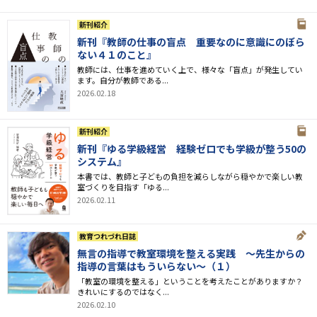
新刊紹介
新刊『教師の仕事の盲点 重要なのに意識にのぼら
ない４１のこと』
教師には、仕事を進めていく上で、様々な「盲点」が発生してい
ます。自分が教師である...
2026.02.18
新刊紹介
新刊『ゆる学級経営 経験ゼロでも学級が整う50の
システム』
本書では、教師と子どもの負担を減らしながら穏やかで楽しい教
室づくりを目指す「ゆる...
2026.02.11
教育つれづれ日誌
無言の指導で教室環境を整える実践 〜先生からの
指導の言葉はもういらない〜（１）
「教室の環境を整える」ということを考えたことがありますか？
きれいにするのではなく...
2026.02.10