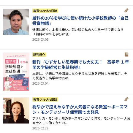
教育つれづれ日誌
給料の20％を学びに使い続けた小学校教師の「自己
投資物語」
通帳は軽く、本棚は重い。若い頃の私の人生を一行で書くなら
「給料の20％を学びに使...
2026.03.05
新刊紹介
新刊『むずかしい思春期でも大丈夫！ 高学年 １年
間の学級経営と生徒指導』
本書は、過去に学級崩壊になりそうな状況を経験した著者が、そ
の反省から高学年特有の...
2026.03.04
教育つれづれ日誌
穏やかで控えめな子が人気者になる教室～ボーズマ
ン・モンテッソーリ保育園での発見
アメリカ・モンタナ州のボーズマンという町で、モンテッソーリ保
育士として働くかたわ...
2026.02.22