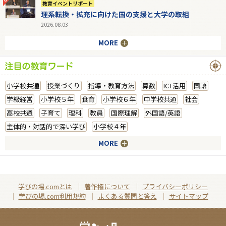
教育イベントリポート
理系転換・拡充に向けた国の支援と大学の取組
2026.08.03
MORE
小学校共通
授業づくり
指導・教育方法
算数
ICT活用
国語
学級経営
小学校５年
食育
小学校６年
中学校共通
社会
高校共通
子育て
理科
教員
国際理解
外国語/英語
主体的・対話的で深い学び
小学校４年
MORE
学びの場.comとは
著作権について
プライバシーポリシー
学びの場.com利用規約
よくある質問と答え
サイトマップ