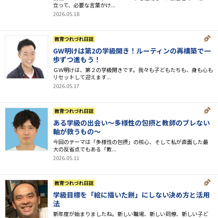
立って、必要な言葉かけ...
2026.05.18
教育つれづれ日誌
GW明けは第2の学級開き！ルーティンの再構築で一
歩ずつ進もう！
ＧＷ明けは、第２の学級開きです。我々も子どもたちも、身も心も
リセットして迎えます...
2026.05.17
教育つれづれ日誌
ある学級の出会い～多様性の包摂と教師のブレない
軸が救うもの～
今回のテーマは「多様性の包摂」の核心、そして私が直面した最
大の反省点でもある「教...
2026.05.11
教育つれづれ日誌
学級目標を「絵に描いた餅」にしない決め方と活用
法
新年度が始まりましたね。新しい職場、新しい同僚、新しい子ど