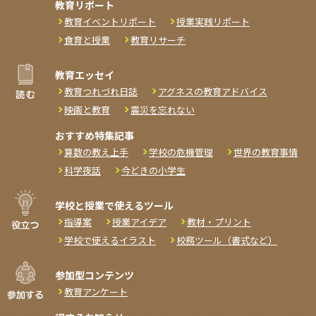
教育リポート
教育イベントリポート
授業実践リポート
食育と授業
教育リサーチ
教育エッセイ
教育つれづれ日誌
アグネスの教育アドバイス
映画と教育
震災を忘れない
おすすめ特集記事
算数の教え上手
学校の危機管理
世界の教育事情
科学夜話
今どきの小学生
学校と授業で使えるツール
指導案
授業アイデア
教材・プリント
学校で使えるイラスト
校務ツール（書式など）
参加型コンテンツ
教育アンケート