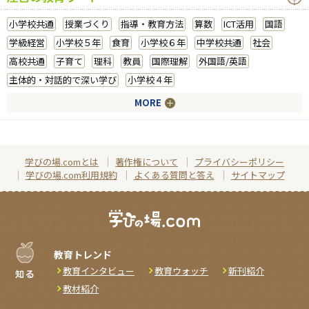
小学校共通
授業づくり
指導・教育方法
算数
ICT活用
国語
学級経営
小学校５年
食育
小学校６年
中学校共通
社会
高校共通
子育て
理科
教員
国際理解
外国語/英語
主体的・対話的で深い学び
小学校４年
MORE
学びの場.comとは
著作権について
プライバシーポリシー
学びの場.com利用規約
よくある質問と答え
サイトマップ
教育トレンド
教育インタビュー
教育ウォッチ
新刊紹介
教材紹介