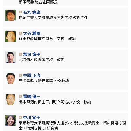
部事務局 総合企画部長
石丸 貴史
福岡工業大学附属城東高等学校 教務主任
大谷 雅昭
群馬県藤岡市立鬼石小学校 教諭
郡司 竜平
北海道札幌養護学校 教諭
中原 正治
元徳島県立新野高等学校 教諭
鷺嶋 優一
栃木県河内郡上三川町立明治小学校 教諭
中川 宣子
京都教育大学附属特別支援学校 特別支援教育士・臨床発達心理
士・特別支援ICT研究会