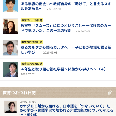
ある学級の出会い～教師自身の「助けて」と言えるスキ
ルを高める～
2026.07.08
教育つれづれ日誌
教室を「スムーズ」に保つということーー保護者のカー
ドで気づいた、この一年の役割
2026.07.06
教育つれづれ日誌
取るカルタから語るカルタへ ―子どもが地域を語る新
しい学び―
2026.07.03
教育つれづれ日誌
４年生と取り組む福祉学習～体験から学びへ～（４）
2026.07.02
教育つれづれ日誌
2026.08.06
カナダＢＣ州から届ける、日本語を「つないでいく」た
めの学び～言語学習で培われる非認知能力について考える
～（第6回）