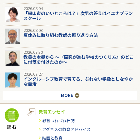
2026.08.04
「福山市のいいところは？」次男の答えはイエナプラン
スクール
2026.08.03
夏休みに取り組む教師の振り返り方法
2026.07.30
教員の本棚から 〜『探究が進む学校のつくり方』のどこ
に付箋を付けたのか〜
2026.07.27
インクルーシブ教育で育てる、ぶれない学級としなやか
な自治
MORE
教育エッセイ
教育つれづれ日誌
アグネスの教育アドバイス
映画と教育