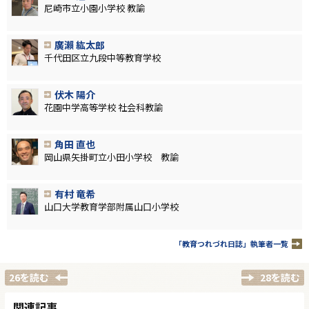
尼崎市立小園小学校 教諭
廣瀨 紘太郎
千代田区立九段中等教育学校
伏木 陽介
花園中学高等学校 社会科教諭
角田 直也
岡山県矢掛町立小田小学校 教諭
有村 竜希
山口大学教育学部附属山口小学校
「教育つれづれ日誌」執筆者一覧
26を読む
28を読む
関連記事