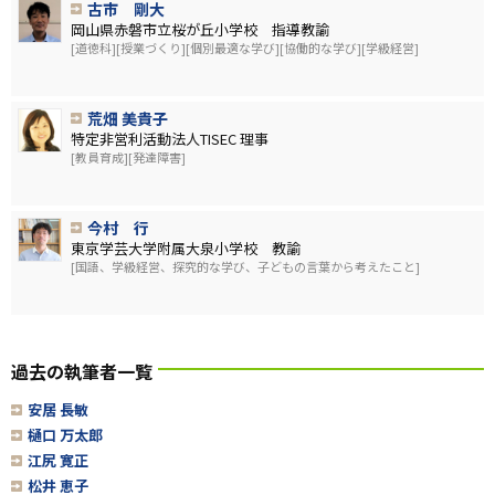
古市 剛大
岡山県赤磐市立桜が丘小学校 指導教諭
[道徳科][授業づくり][個別最適な学び][協働的な学び][学級経営]
荒畑 美貴子
特定非営利活動法人TISEC 理事
[教員育成][発達障害]
今村 行
東京学芸大学附属大泉小学校 教諭
[国語、学級経営、探究的な学び、子どもの言葉から考えたこと]
過去の執筆者一覧
安居 長敏
樋口 万太郎
江尻 寛正
松井 恵子