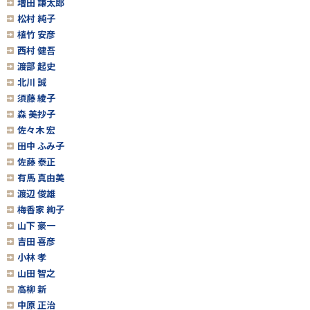
増田 謙太郎
松村 純子
植竹 安彦
西村 健吾
渡部 起史
北川 誠
須藤 綾子
森 美抄子
佐々木 宏
田中 ふみ子
佐藤 泰正
有馬 真由美
渡辺 俊雄
梅香家 絢子
山下 豪一
吉田 喜彦
小林 孝
山田 智之
高柳 新
中原 正治