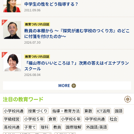
中学生の性をどう指導する？
2011.09.06
教育つれづれ日誌
教員の本棚から 〜『探究が進む学校のつくり方』のどこ
に付箋を付けたのか〜
2026.07.30
教育つれづれ日誌
「福山市のいいところは？」次男の答えはイエナプラン
スクール
2026.08.04
MORE
小学校共通
授業づくり
指導・教育方法
算数
ICT活用
国語
学級経営
小学校５年
食育
小学校６年
中学校共通
社会
高校共通
子育て
理科
教員
国際理解
外国語/英語