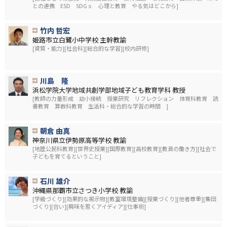
との連携 ESD SDGｓ 心理と教育 やる気はどこから]
竹内 哲宏
姫路市立白鷺小中学校 主幹教諭
[資質・能力][社会科][総合的な学習][校内研修]
川島 隆
浜松学院大学地域共創学部地域子ども教育学科 教授
[教師の力量形成 幼小接続 授業研究 リフレクション 体育科教育 読
書教育 算数科教育 生活科・総合的な学習の時間 ]
朝倉 由真
神奈川県立伊勢原高等学校 教諭
[地歴公民科教育][世界史授業][国際教育][高校教育][教員の働き方][社会で
子どもを育てるということ]
石川 雄介
沖縄県那覇市立さつき小学校 教諭
[学級づくり][効果的な掲示物][教室環境整備][授業づくり][他者尊重][集団
づくり][合い][興味を惹くアイディア][仕事術]