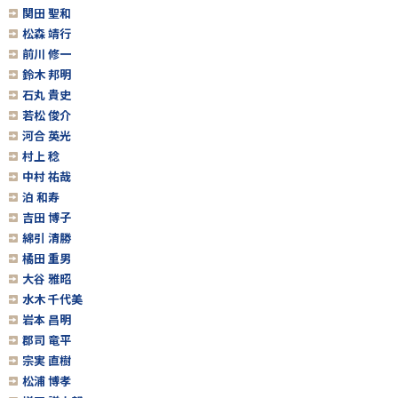
関田 聖和
松森 靖行
前川 修一
鈴木 邦明
石丸 貴史
若松 俊介
河合 英光
村上 稔
中村 祐哉
泊 和寿
吉田 博子
綿引 清勝
橘田 重男
大谷 雅昭
水木 千代美
岩本 昌明
郡司 竜平
宗実 直樹
松浦 博孝