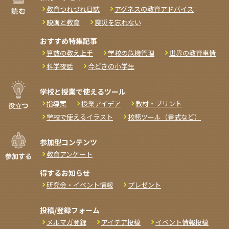
教育つれづれ日誌
アグネスの教育アドバイス
映画と教育
震災を忘れない
おすすめ特集記事
算数の教え上手
学校の危機管理
世界の教育事情
科学夜話
今どきの小学生
学校と授業で使えるツール
指導案
授業アイデア
教材・プリント
学校で使えるイラスト
校務ツール（書式など）
参加型コンテンツ
教育アンケート
得するお知らせ
研究会・イベント情報
プレゼント
投稿/登録フォーム
メルマガ登録
アイデア投稿
イベント情報投稿