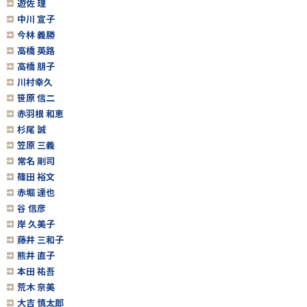
遊佐 理
中川 宣子
今林 義勝
高橋 英路
高橋 朋子
川村幸久
笹原 信二
赤羽根 和恵
杉尾 誠
笠原 三義
常名 剛司
篠田 裕文
赤堀 達也
谷 信彦
岸 久美子
藤井 三和子
熊井 直子
本田 祐吾
荒木 奈美
大吉 慎太郎