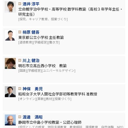
酒井 淳平
立命館宇治中学校・高等学校 数学科教諭（高校３年学年主任・
研究主任）
[探究、キャリア教育、授業づくり]
柿原 健吾
東京都公立小学校 主任教諭
[道徳教育][学級経営][働き方]
川上 健治
明石市立高丘西小学校 教諭
[国語][学級経営][ユニバーサルデザイン]
神保 勇児
昭和女子大学人間社会学部初等教育学科 准教授
[オンライン][算数][教材][授業づくり]
渡邊 満昭
静岡市立中島小学校教諭・公認心理師
[担任としての感覚 特別支援教育 教育相談 環境教育 自然体験 NPO