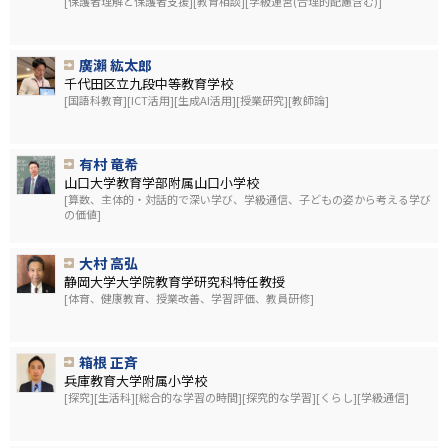
[保護者理解と保護者支援][教育相談][学級運営(合理的配慮含む)]
廣瀨 紘太郎
千代田区立九段中等教育学校
[国語科教育][ICT活用][生成AI活用][授業研究][教師論]
有村 竜希
山口大学教育学部附属山口小学校
[算数、主体的・対話的で深い学び、学級通信、子どもの姿から考える学び
の価値]
大村 高弘
静岡大学大学院教育学研究科特任教授
[体育、健康教育、授業改善、学習評価、教員研修]
箱根 正斉
兵庫教育大学附属小学校
[探究][生活科][総合的な学習の時間][探究的な学習][くらし][学級通信]