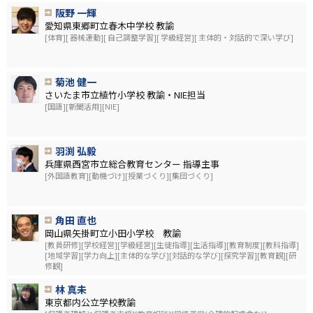
阪野 一輝
愛知県東郷町立春木中学校 教諭
[体育][ 器械運動][ 自己調整学習][ 学級経営][ 主体的・対話的で深い学び]
菊池 健一
さいたま市立植竹小学校 教諭・NIE担当
[国語][新聞活用][NIE]
羽渕 弘毅
兵庫県西宮市立総合教育センター 指導主事
[外国語教育][動機づけ][授業づくり][集団づくり]
角田 直也
岡山県矢掛町立小田小学校 教諭
[教員研修][学校経営][学級経営][生徒指導][生活指導][教育制度][教科指導]
[地域学習][学力向上][主体的な学び][対話的な学び][探究学習][教育観][研
修観]
林 真未
東京都内公立学校教諭