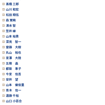
髙橋 三郎
山川 和宏
松田 翔伍
森 寛暁
清水 智
笠井 縁
山本 裕貴
深見 智一
齋藤 大樹
丸山 裕也
宮澤 大陸
五條 晶
都築 準子
今宮 信吾
安井 望
山本 優佳里
青木 信一
遠藤 千裕
山口 小百合