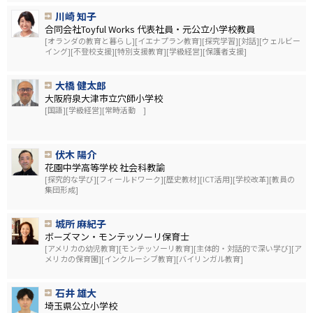
川崎 知子
合同会社Toyful Works 代表社員・元公立小学校教員
[オランダの教育と暮らし][イエナプラン教育][探究学習][対話][ウェルビー
イング][不登校支援][特別支援教育][学級経営][保護者支援]
大橋 健太郎
大阪府泉大津市立穴師小学校
[国語][学級経営][常時活動 ]
伏木 陽介
花園中学高等学校 社会科教諭
[探究的な学び][フィールドワーク][歴史教材][ICT活用][学校改革][教員の
集団形成]
城所 麻紀子
ボーズマン・モンテッソーリ保育士
[アメリカの幼児教育][モンテッソーリ教育][主体的・対話的で深い学び][ア
メリカの保育園][インクルーシブ教育][バイリンガル教育]
石井 雄大
埼玉県公立小学校