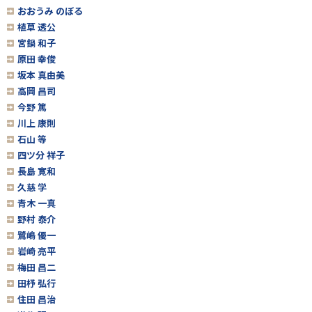
おおうみ のぼる
植草 透公
宮鍋 和子
原田 幸俊
坂本 真由美
高岡 昌司
今野 篤
川上 康則
石山 等
四ツ分 祥子
長島 寛和
久慈 学
青木 一真
野村 泰介
鷺嶋 優一
岩崎 亮平
梅田 昌二
田杼 弘行
住田 昌治