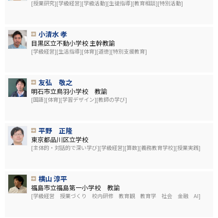
[授業研究][学級経営][学級活動][生徒指導][教育相談][特別活動]
小清水 孝
目黒区立不動小学校 主幹教諭
[学級経営][生活指導][体育][道徳][特別支援教育]
友弘 敬之
明石市立鳥羽小学校 教諭
[国語][体育][学習デザイン][教師の学び]
平野 正隆
東京都品川区立学校
[主体的・対話的で深い学び][学級経営][算数][義務教育学校][授業実践]
横山 淳平
福島市立福島第一小学校 教諭
[学級経営 授業づくり 校内研修 教育観 教育学 社会 金融 AI]