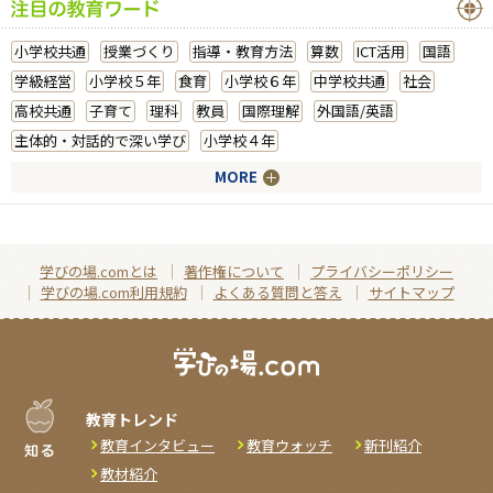
小学校共通
授業づくり
指導・教育方法
算数
ICT活用
国語
学級経営
小学校５年
食育
小学校６年
中学校共通
社会
高校共通
子育て
理科
教員
国際理解
外国語/英語
主体的・対話的で深い学び
小学校４年
MORE
学びの場.comとは
著作権について
プライバシーポリシー
学びの場.com利用規約
よくある質問と答え
サイトマップ
教育トレンド
教育インタビュー
教育ウォッチ
新刊紹介
教材紹介