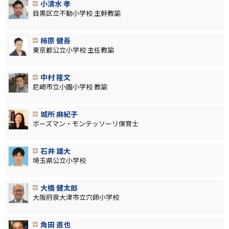
小清水 孝
目黒区立不動小学校 主幹教諭
柿原 健吾
東京都公立小学校 主任教諭
中村 隆文
尼崎市立小園小学校 教諭
城所 麻紀子
ボーズマン・モンテッソーリ保育士
石井 雄大
埼玉県公立小学校
大橋 健太郎
大阪府泉大津市立穴師小学校
角田 直也