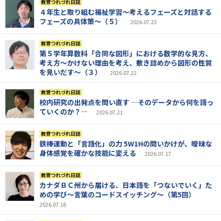
教育つれづれ日誌
４年生と取り組む福祉学習～考えるフェーズと対話する
フェーズの具体策～（５）
2026.07.23
教育つれづれ日誌
第５学年算数科「合同な図形」における数学的な見方、
考え方～かけない理由を考え、敷き詰めから図形の性質
を見いだす～（３）
2026.07.22
教育つれづれ日誌
校内研究の出発点を問い直す ―そのデータから何を語っ
ていくのか？―
2026.07.21
教育つれづれ日誌
鉄棒運動と「言語化」の力 5W1Hの問いかけが、曖昧な
身体感覚を確かな技能に変える
2026.07.17
教育つれづれ日誌
カナダＢＣ州から届ける、日本語を「つないでいく」た
めの学び～言葉のコードスイッチング～（第5回）
2026.07.16