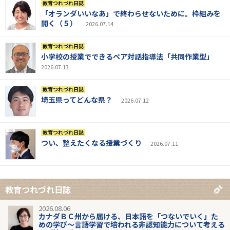
教育つれづれ日誌
「オランダいいなあ」で終わらせないために。枠組みを
開く（５）
2026.07.14
教育つれづれ日誌
小学校の授業でできるペア対話指導法「共同作業型」
2026.07.13
教育つれづれ日誌
埼玉県ってどんな県？
2026.07.12
教育つれづれ日誌
つい、整えたくなる授業づくり
2026.07.11
教育つれづれ日誌
2026.08.06
カナダＢＣ州から届ける、日本語を「つないでいく」た
めの学び～言語学習で培われる非認知能力について考える