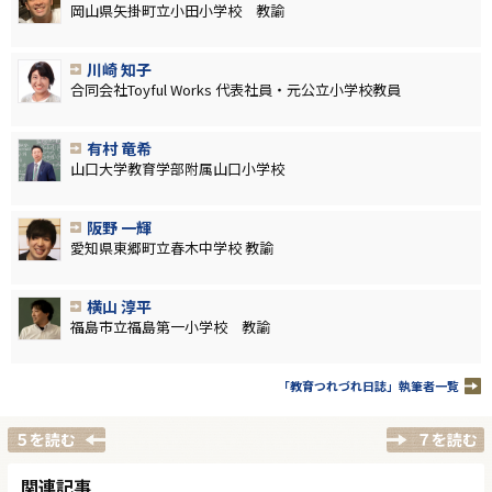
岡山県矢掛町立小田小学校 教諭
川崎 知子
合同会社Toyful Works 代表社員・元公立小学校教員
有村 竜希
山口大学教育学部附属山口小学校
阪野 一輝
愛知県東郷町立春木中学校 教諭
横山 淳平
福島市立福島第一小学校 教諭
「教育つれづれ日誌」執筆者一覧
５を読む
７を読む
関連記事