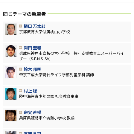
同じテーマの執筆者
樋口 万太郎
京都教育大学付属桃山小学校
関田 聖和
兵庫県神戸市立桜の宮小学校 特別支援教育士スーパーバイ
ザー（S.E.N.S-SV）
鈴木 邦明
帝京平成大学現代ライフ学部児童学科 講師
村上 稔
陸中海岸青少年の家 社会教育主事
宗実 直樹
兵庫県姫路市立坊勢小学校 教諭
高岡 昌司