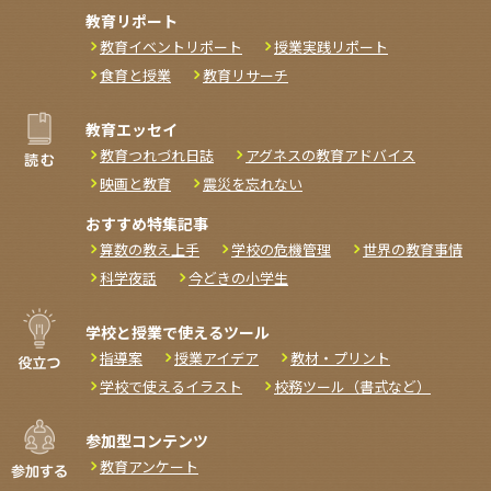
教育リポート
教育イベントリポート
授業実践リポート
食育と授業
教育リサーチ
教育エッセイ
教育つれづれ日誌
アグネスの教育アドバイス
映画と教育
震災を忘れない
おすすめ特集記事
算数の教え上手
学校の危機管理
世界の教育事情
科学夜話
今どきの小学生
学校と授業で使えるツール
指導案
授業アイデア
教材・プリント
学校で使えるイラスト
校務ツール（書式など）
参加型コンテンツ
教育アンケート