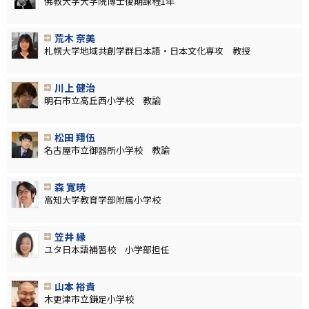
佛教大学大学院博士後期課程1年
荒木 奈美
札幌大学地域共創学群日本語・日本文化専攻 教授
川上 健治
明石市立高丘西小学校 教諭
松田 翔伍
名古屋市立御器所小学校 教諭
森 寛暁
高知大学教育学部附属小学校
笠井 縁
ユタ日本語補習校 小学部担任
山本 裕貴
木更津市立鎌足小学校