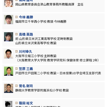
岡山県教育委員会津山教育事務所教職員課 主任
今林 義勝
福岡市立千早西小学校 教頭 今林義勝
高橋 英路
前 山形県立米沢工業高等学校 定時制教諭
山形県立米沢東高等学校 教諭
川村幸久
大阪市立堀江小学校 主幹教諭
（大阪教育大学大学院 教育学研究科 保健体育 修士課程 2年）
笠原 三義
戸田市立戸田第二小学校 教諭・日本授業UD学会埼玉支部代表
常名 剛司
静岡大学教育学部附属浜松小学校 教諭
篠田 裕文