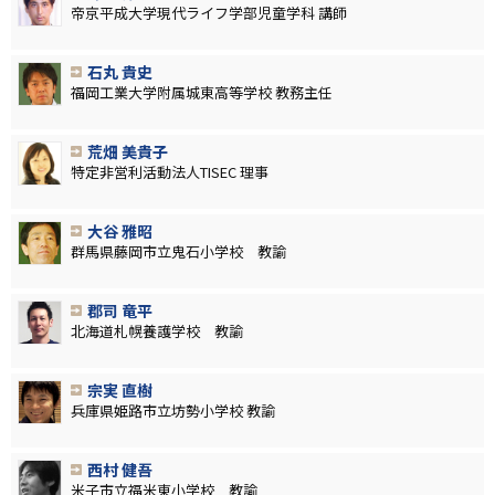
帝京平成大学現代ライフ学部児童学科 講師
石丸 貴史
福岡工業大学附属城東高等学校 教務主任
荒畑 美貴子
特定非営利活動法人TISEC 理事
大谷 雅昭
群馬県藤岡市立鬼石小学校 教諭
郡司 竜平
北海道札幌養護学校 教諭
宗実 直樹
兵庫県姫路市立坊勢小学校 教諭
西村 健吾
米子市立福米東小学校 教諭