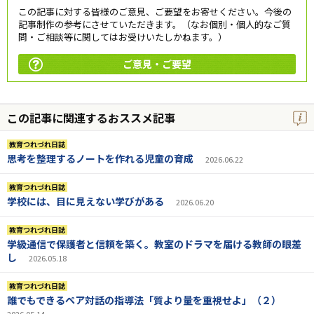
この記事に対する皆様のご意見、ご要望をお寄せください。今後の
記事制作の参考にさせていただきます。（なお個別・個人的なご質
問・ご相談等に関してはお受けいたしかねます。）
ご意見・ご要望
この記事に関連するおススメ記事
教育つれづれ日誌
思考を整理するノートを作れる児童の育成
2026.06.22
教育つれづれ日誌
学校には、目に見えない学びがある
2026.06.20
教育つれづれ日誌
学級通信で保護者と信頼を築く。教室のドラマを届ける教師の眼差
し
2026.05.18
教育つれづれ日誌
誰でもできるペア対話の指導法「質より量を重視せよ」（２）
2026.05.14