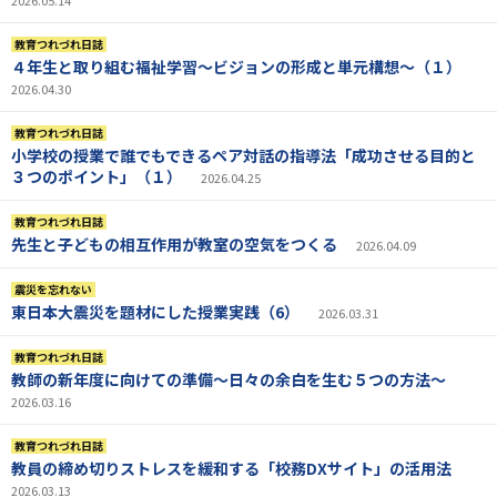
教育つれづれ日誌
４年生と取り組む福祉学習～ビジョンの形成と単元構想～（１）
2026.04.30
教育つれづれ日誌
小学校の授業で誰でもできるペア対話の指導法「成功させる目的と
３つのポイント」（１）
2026.04.25
教育つれづれ日誌
先生と子どもの相互作用が教室の空気をつくる
2026.04.09
震災を忘れない
東日本大震災を題材にした授業実践（6）
2026.03.31
教育つれづれ日誌
教師の新年度に向けての準備〜日々の余白を生む５つの方法〜
2026.03.16
教育つれづれ日誌
教員の締め切りストレスを緩和する「校務DXサイト」の活用法
2026.03.13