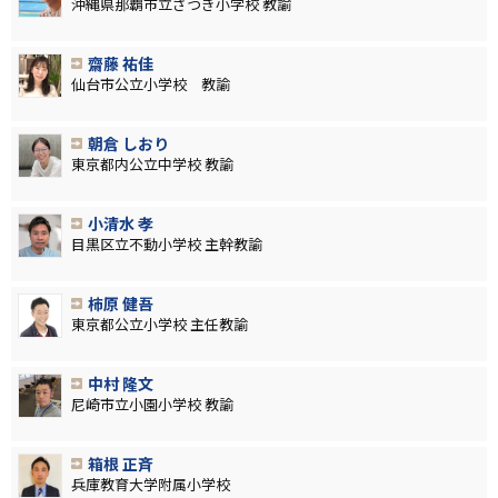
沖縄県那覇市立さつき小学校 教諭
齋藤 祐佳
仙台市公立小学校 教諭
朝倉 しおり
東京都内公立中学校 教諭
小清水 孝
目黒区立不動小学校 主幹教諭
柿原 健吾
東京都公立小学校 主任教諭
中村 隆文
尼崎市立小園小学校 教諭
箱根 正斉
兵庫教育大学附属小学校