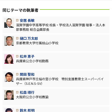
同じテーマの執筆者
安居 長敏
滋賀学園中学高等学校 校長・学校法人滋賀学園 理事・法人本
部事務局 総合企画部長
樋口 万太郎
京都教育大学付属桃山小学校
松井 恵子
兵庫県公立小学校勤務
関田 聖和
兵庫県神戸市立桜の宮小学校 特別支援教育士スーパーバイ
ザー（S.E.N.S-SV）
松森 靖行
大阪府公立小学校教諭
鈴木 邦明