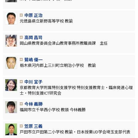
中原 正治
元徳島県立新野高等学校 教諭
高岡 昌司
岡山県教育委員会津山教育事務所教職員課 主任
鷺嶋 優一
栃木県河内郡上三川町立明治小学校 教諭
中川 宣子
京都教育大学附属特別支援学校 特別支援教育士・臨床発達心理
士・特別支援ICT研究会
今林 義勝
福岡市立千早西小学校 教頭 今林義勝
笠原 三義
戸田市立戸田第二小学校 教諭・日本授業UD学会埼玉支部代表