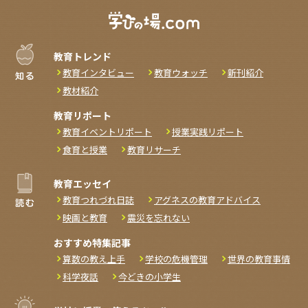
教育トレンド
教育インタビュー
教育ウォッチ
新刊紹介
教材紹介
教育リポート
教育イベントリポート
授業実践リポート
食育と授業
教育リサーチ
教育エッセイ
教育つれづれ日誌
アグネスの教育アドバイス
映画と教育
震災を忘れない
おすすめ特集記事
算数の教え上手
学校の危機管理
世界の教育事情
科学夜話
今どきの小学生