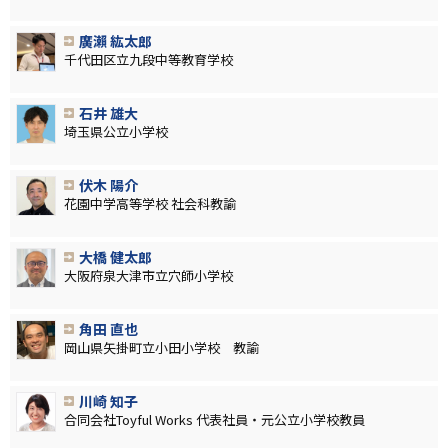
廣瀨 紘太郎
千代田区立九段中等教育学校
石井 雄大
埼玉県公立小学校
伏木 陽介
花園中学高等学校 社会科教諭
大橋 健太郎
大阪府泉大津市立穴師小学校
角田 直也
岡山県矢掛町立小田小学校 教諭
川崎 知子
合同会社Toyful Works 代表社員・元公立小学校教員