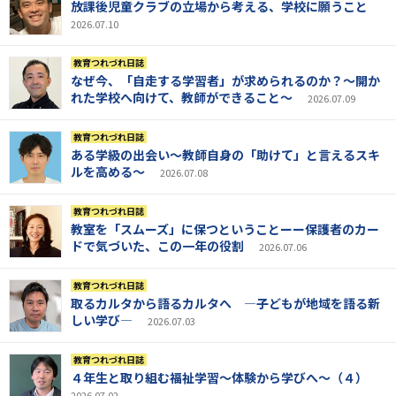
放課後児童クラブの立場から考える、学校に願うこと
2026.07.10
教育つれづれ日誌
なぜ今、「自走する学習者」が求められるのか？～開か
れた学校へ向けて、教師ができること～
2026.07.09
教育つれづれ日誌
ある学級の出会い～教師自身の「助けて」と言えるスキ
ルを高める～
2026.07.08
教育つれづれ日誌
教室を「スムーズ」に保つということーー保護者のカー
ドで気づいた、この一年の役割
2026.07.06
教育つれづれ日誌
取るカルタから語るカルタへ ―子どもが地域を語る新
しい学び―
2026.07.03
教育つれづれ日誌
４年生と取り組む福祉学習～体験から学びへ～（４）
2026.07.02