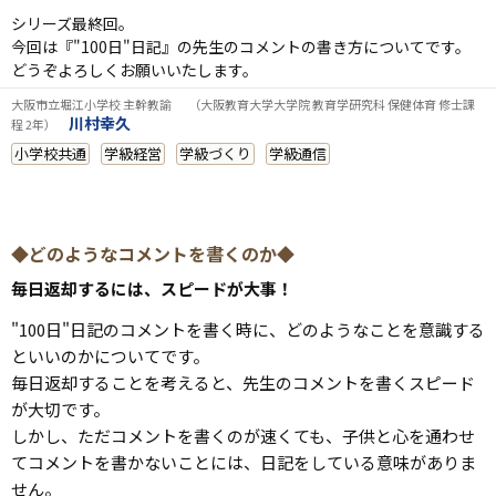
シリーズ最終回。
今回は
『"100日"日記』
の先生のコメントの書き方についてです。
どうぞよろしくお願いいたします。
大阪市立堀江小学校 主幹教諭 （大阪教育大学大学院 教育学研究科 保健体育 修士課
川村幸久
程 2年）
小学校共通
学級経営
学級づくり
学級通信
◆どのようなコメントを書くのか◆
毎日返却するには、スピードが大事！
"100日"日記
のコメントを書く時に、どのようなことを意識する
といいのかについてです。
毎日返却することを考えると、先生のコメントを書くスピード
が大切です。
しかし、ただコメントを書くのが速くても、子供と心を通わせ
てコメントを書かないことには、日記をしている意味がありま
せん。