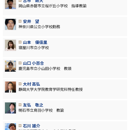
古市 剛大
岡山県赤磐市立桜が丘小学校 指導教諭
安井 望
神奈川県公立小学校勤務
山本 優佳里
寝屋川市立小学校
山口 小百合
鹿児島市立小山田小学校 教頭
大村 高弘
静岡大学大学院教育学研究科特任教授
友弘 敬之
明石市立鳥羽小学校 教諭
石川 雄介