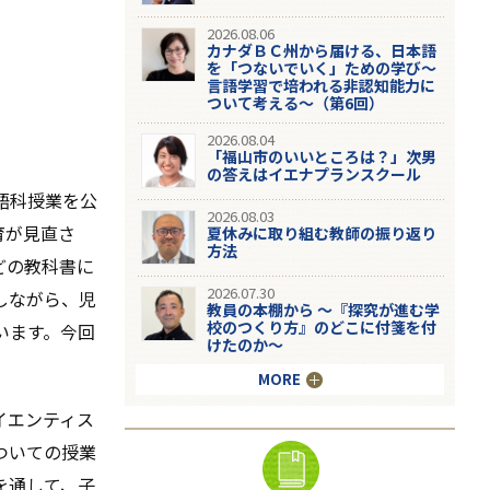
2026.08.06
カナダＢＣ州から届ける、日本語
を「つないでいく」ための学び～
言語学習で培われる非認知能力に
ついて考える～（第6回）
2026.08.04
「福山市のいいところは？」次男
の答えはイエナプランスクール
語科授業を公
2026.08.03
育が見直さ
夏休みに取り組む教師の振り返り
方法
どの教科書に
2026.07.30
しながら、児
教員の本棚から 〜『探究が進む学
校のつくり方』のどこに付箋を付
います。今回
けたのか〜
MORE
イエンティス
ついての授業
を通して、子