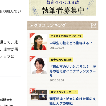
取り組んでい
アグネスの教育アドバイス
通して、児
中学生の性をどう指導する？
2011.09.06
、児童が震
テップに
教育つれづれ日誌
「福山市のいいところは？」次
男の答えはイエナプランスクー
ル
2026.08.04
教育イベントリポート
理系転換・拡充に向けた国の支
本新聞協会
援と大学の取組
賞。学びの