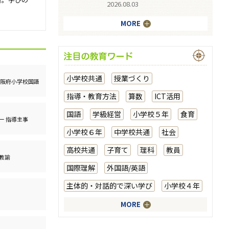
2026.08.03
MORE
小学校共通
授業づくり
大阪府小学校国語
指導・教育方法
算数
ICT活用
国語
学級経営
小学校５年
食育
ー 指導主事
小学校６年
中学校共通
社会
高校共通
子育て
理科
教員
教諭
国際理解
外国語/英語
主体的・対話的で深い学び
小学校４年
MORE