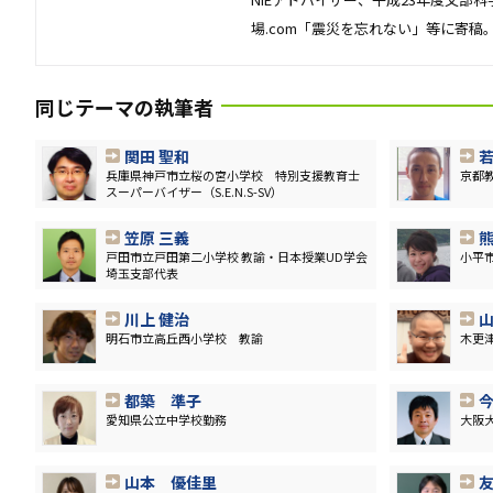
場.com「震災を忘れない」等に寄稿
同じテーマの執筆者
関田 聖和
若
兵庫県神戸市立桜の宮小学校 特別支援教育士
京都
スーパーバイザー（S.E.N.S-SV）
笠原 三義
熊
戸田市立戸田第二小学校 教諭・日本授業UD学会
小平
埼玉支部代表
川上 健治
山
明石市立高丘西小学校 教諭
木更
都築 準子
愛知県公立中学校勤務
大阪
山本 優佳里