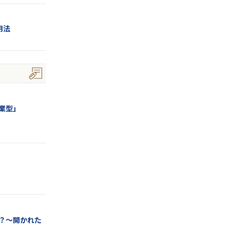
用法
業型」
？～開かれた