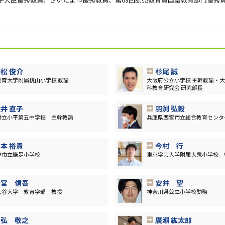
。
松 俊介
杉尾 誠
教育大学附属桃山小学校 教諭
大阪府公立小学校 主幹教諭・
科教育研究会 研究部長
井 直子
羽渕 弘毅
市立小平第五中学校 主幹教諭
兵庫県西宮市立総合教育センタ
本 裕貴
今村 行
津市立鎌足小学校
東京学芸大学附属大泉小学校 
今宮 信吾
安井 望
大谷大学 教育学部 教授
神奈川県公立小学校勤務
友弘 敬之
廣瀨 紘太郎