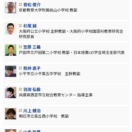
若松 俊介
京都教育大学附属桃山小学校 教諭
杉尾 誠
大阪府公立小学校 主幹教諭・大阪府小学校国語科教育研究会
研究部長
笠原 三義
戸田市立戸田第二小学校 教諭・日本授業UD学会埼玉支部代表
熊井 直子
小平市立小平第五中学校 主幹教諭
羽渕 弘毅
兵庫県西宮市立総合教育センター 指導主事
川上 健治
明石市立高丘西小学校 教諭
山本 裕貴