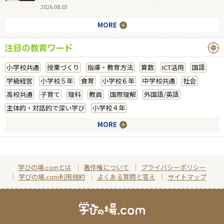
2026.08.03
MORE
小学校共通
授業づくり
指導・教育方法
算数
ICT活用
国語
学級経営
小学校５年
食育
小学校６年
中学校共通
社会
高校共通
子育て
理科
教員
国際理解
外国語/英語
主体的・対話的で深い学び
小学校４年
MORE
学びの場.comとは
著作権について
プライバシーポリシー
学びの場.com利用規約
よくある質問と答え
サイトマップ