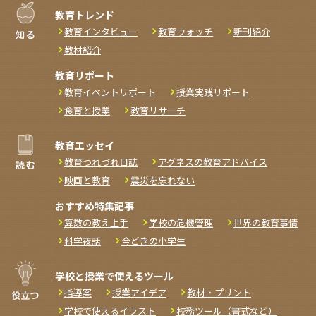
教育トレンド
教育インタビュー
教育ウォッチ
新刊紹介
教材紹介
教育リポート
教育イベントリポート
授業実践リポート
食育と授業
教育リサーチ
教育エッセイ
教育つれづれ日誌
アグネスの教育アドバイス
映画と教育
震災を忘れない
おすすめ特集記事
算数の教え上手
学校の危機管理
世界の教育事情
科学夜話
今どきの小学生
学校と授業で使えるツール
指導案
授業アイデア
教材・プリント
学校で使えるイラスト
校務ツール（書式など）