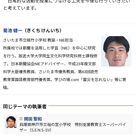
日常的な活動を授業につなげる工夫を今後も行っていきたい
と考えています。
菊池 健一
（きくち けんいち）
さいたま市立植竹小学校 教諭・NIE担当
所属校では新聞を活用した学習（NIE）を中心に研究
を行う。放送大学大学院生文化科学研究科修士課程修
了。日本新聞協会NIEアドバイザー、平成23年度文部
科学大臣優秀教員、さいたま市優秀教員、第63回読売
教育賞国語教育部門優秀賞。学びの場.com「震災を忘れない」等に寄
稿。
同じテーマの執筆者
関田 聖和
兵庫県神戸市立桜の宮小学校 特別支援教育士スーパーバイ
ザー（S.E.N.S-SV）