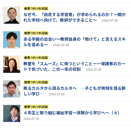
教育つれづれ日誌
なぜ今、「自走する学習者」が求められるのか？～開か
れた学校へ向けて、教師ができること～
2026.07.09
教育つれづれ日誌
ある学級の出会い～教師自身の「助けて」と言えるスキ
ルを高める～
2026.07.08
教育つれづれ日誌
教室を「スムーズ」に保つということーー保護者のカー
ドで気づいた、この一年の役割
2026.07.06
教育つれづれ日誌
取るカルタから語るカルタへ ―子どもが地域を語る新
しい学び―
2026.07.03
教育つれづれ日誌
４年生と取り組む福祉学習～体験から学びへ～（４）
2026.07.02