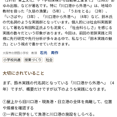
ゆみ出版、などが著名です。特に『川口港から外港へ』は、地域の
教材を扱った「久慈の漁業」（
5
年）、「うおをとる」（
2
年）、
「いさばや」（
3
年）、「川口港から外港へ」（
4
年）など、鈴木氏
の代名詞のような実践群となっています。個人的には社会科実践家
として著名な有田和正氏よりも泥臭く、「社会科らしさ」を感じる
実践の数々だという印象があります。今回は、前回の若狭実践と同
様に先行研究や先行分析が多々ある中で、私なりに「鈴木実践の魅
力」という視点で書かせていただきます。
石元 周作
大阪市立野田小学校 教頭
小学校共通
授業づくり
社会
大切にされていること
まず、鈴木実践の代名詞となっている「川口港から外港へ」（4
年）ですが、概要だけですが以下のような実践になります。
①屋上から旧川口港・現漁港・日立港の全体を鳥瞰して、位置
や規模を確認する
②一斉に見学をして漁港と川口港の施設をしらべる。