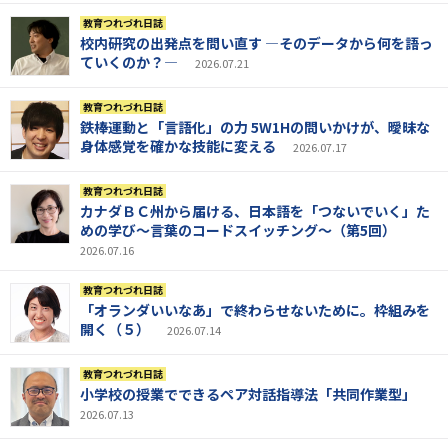
教育つれづれ日誌
校内研究の出発点を問い直す ―そのデータから何を語っ
ていくのか？―
2026.07.21
教育つれづれ日誌
鉄棒運動と「言語化」の力 5W1Hの問いかけが、曖昧な
身体感覚を確かな技能に変える
2026.07.17
教育つれづれ日誌
カナダＢＣ州から届ける、日本語を「つないでいく」た
めの学び～言葉のコードスイッチング～（第5回）
2026.07.16
教育つれづれ日誌
「オランダいいなあ」で終わらせないために。枠組みを
開く（５）
2026.07.14
教育つれづれ日誌
小学校の授業でできるペア対話指導法「共同作業型」
2026.07.13