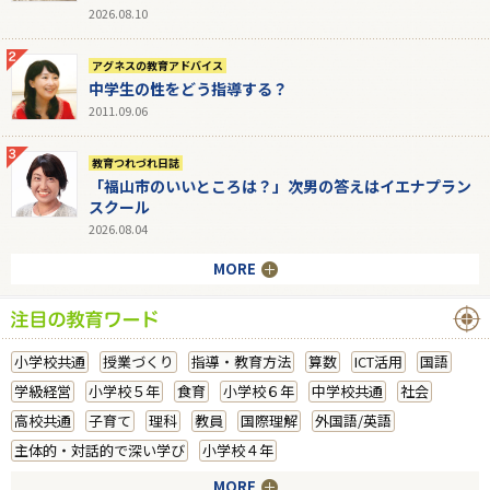
2026.08.10
アグネスの教育アドバイス
中学生の性をどう指導する？
2011.09.06
教育つれづれ日誌
「福山市のいいところは？」次男の答えはイエナプラン
スクール
2026.08.04
MORE
小学校共通
授業づくり
指導・教育方法
算数
ICT活用
国語
学級経営
小学校５年
食育
小学校６年
中学校共通
社会
高校共通
子育て
理科
教員
国際理解
外国語/英語
主体的・対話的で深い学び
小学校４年
MORE