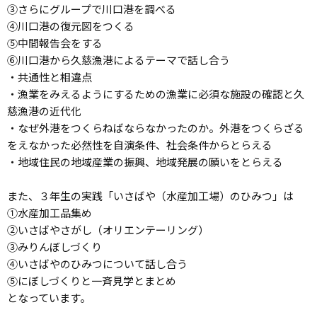
③さらにグループで川口港を調べる
④川口港の復元図をつくる
⑤中間報告会をする
⑥川口港から久慈漁港によるテーマで話し合う
・共通性と相違点
・漁業をみえるようにするための漁業に必須な施設の確認と久
慈漁港の近代化
・なぜ外港をつくらねばならなかったのか。外港をつくらざる
をえなかった必然性を自演条件、社会条件からとらえる
・地域住民の地域産業の振興、地域発展の願いをとらえる
また、３年生の実践「いさばや（水産加工場）のひみつ」は
①水産加工品集め
②いさばやさがし（オリエンテーリング）
③みりんぼしづくり
④いさばやのひみつについて話し合う
⑤にぼしづくりと一斉見学とまとめ
となっています。