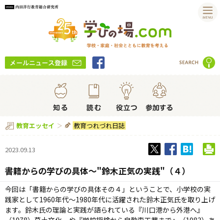
教育つれづれ日誌
教育エッセイ
2023.09.13
書籍からの学びの具体～"鈴木正気の実践"（４）
今回は「書籍からの学びの具体その４」ということで、小学校の実
践家として
1960
年代～
1980
年代に活躍された鈴木正気氏を取り上げ
ます。鈴木氏の理論と実践が語られている『川口港から外港へ』
（
1978
）草土文化、や『学校探検から自動車工業まで』（
1983
）あ