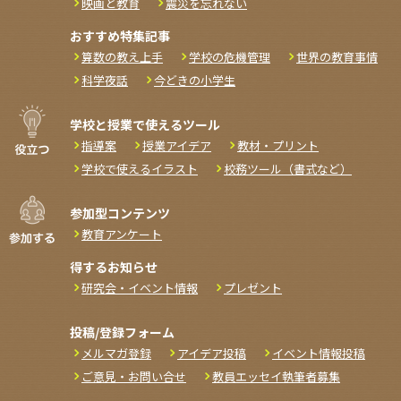
映画と教育
震災を忘れない
おすすめ特集記事
算数の教え上手
学校の危機管理
世界の教育事情
科学夜話
今どきの小学生
学校と授業で使えるツール
指導案
授業アイデア
教材・プリント
学校で使えるイラスト
校務ツール（書式など）
参加型コンテンツ
教育アンケート
得するお知らせ
研究会・イベント情報
プレゼント
投稿/登録フォーム
メルマガ登録
アイデア投稿
イベント情報投稿
ご意見・お問い合せ
教員エッセイ執筆者募集