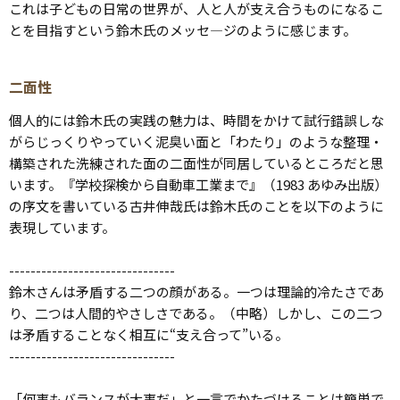
これは子どもの日常の世界が、人と人が支え合うものになるこ
とを目指すという鈴木氏のメッセ―ジのように感じます。
二面性
個人的には鈴木氏の実践の魅力は、時間をかけて試行錯誤しな
がらじっくりやっていく泥臭い面と「わたり」のような整理・
構築された洗練された面の二面性が同居しているところだと思
います。『学校探検から自動車工業まで』（1983 あゆみ出版）
の序文を書いている古井伸哉氏は鈴木氏のことを以下のように
表現しています。
-------------------------------
鈴木さんは矛盾する二つの顔がある。一つは理論的冷たさであ
り、二つは人間的やさしさである。（中略）しかし、この二つ
は矛盾することなく相互に“支え合って”いる。
-------------------------------
「何事もバランスが大事だ」と一言でかたづけることは簡単で