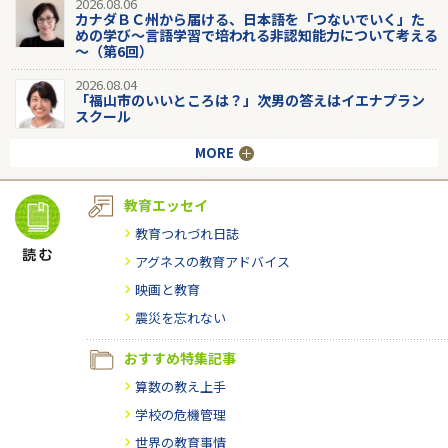
2026.08.06
カナダＢＣ州から届ける、日本語を「つないでいく」た
めの学び～言語学習で培われる非認知能力について考える
～（第6回）
2026.08.04
「福山市のいいところは？」次男の答えはイエナプラン
スクール
MORE
教育エッセイ
教育つれづれ日誌
アグネスの教育アドバイス
映画と教育
震災を忘れない
おすすめ特集記事
算数の教え上手
学校の危機管理
世界の教育事情