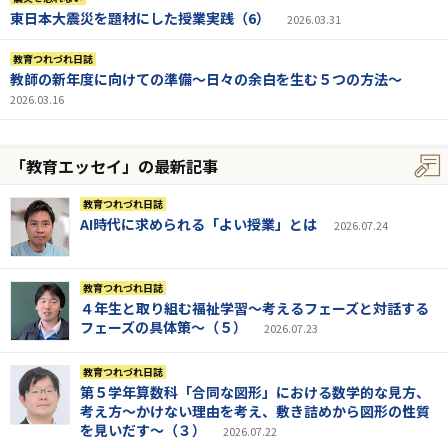
東日本大震災を題材にした授業実践（6）
2026.03.31
教育つれづれ日誌
教師の新年度に向けての準備〜日々の余白を生む５つの方法〜
2026.03.16
「教育エッセイ」の最新記事
教育つれづれ日誌
AI時代に求められる「よい授業」とは
2026.07.24
教育つれづれ日誌
４年生と取り組む福祉学習～考えるフェーズと対話する
フェーズの具体策～（５）
2026.07.23
教育つれづれ日誌
第５学年算数科「合同な図形」における数学的な見方、
考え方～かけない理由を考え、敷き詰めから図形の性質
を見いだす～（３）
2026.07.22