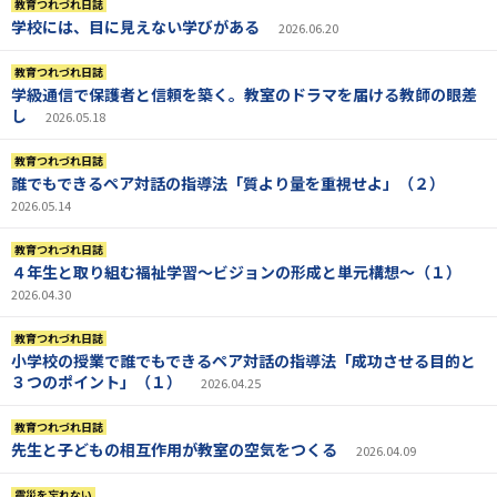
教育つれづれ日誌
学校には、目に見えない学びがある
2026.06.20
教育つれづれ日誌
学級通信で保護者と信頼を築く。教室のドラマを届ける教師の眼差
し
2026.05.18
教育つれづれ日誌
誰でもできるペア対話の指導法「質より量を重視せよ」（２）
2026.05.14
教育つれづれ日誌
４年生と取り組む福祉学習～ビジョンの形成と単元構想～（１）
2026.04.30
教育つれづれ日誌
小学校の授業で誰でもできるペア対話の指導法「成功させる目的と
３つのポイント」（１）
2026.04.25
教育つれづれ日誌
先生と子どもの相互作用が教室の空気をつくる
2026.04.09
震災を忘れない