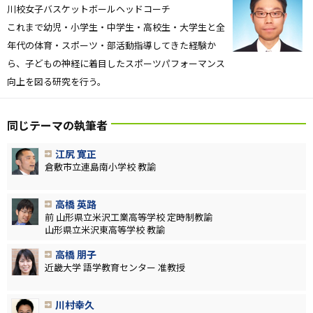
川校女子バスケットボールヘッドコーチ
これまで幼児・小学生・中学生・高校生・大学生と全
年代の体育・スポーツ・部活動指導してきた経験か
ら、子どもの神経に着目したスポーツパフォーマンス
向上を図る研究を行う。
同じテーマの執筆者
江尻 寛正
倉敷市立連島南小学校 教諭
高橋 英路
前 山形県立米沢工業高等学校 定時制教諭
山形県立米沢東高等学校 教諭
高橋 朋子
近畿大学 語学教育センター 准教授
川村幸久