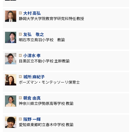
大村 高弘
静岡大学大学院教育学研究科特任教授
友弘 敬之
明石市立鳥羽小学校 教諭
小清水 孝
目黒区立不動小学校 主幹教諭
城所 麻紀子
ボーズマン・モンテッソーリ保育士
朝倉 由真
神奈川県立伊勢原高等学校 教諭
阪野 一輝
愛知県東郷町立春木中学校 教諭