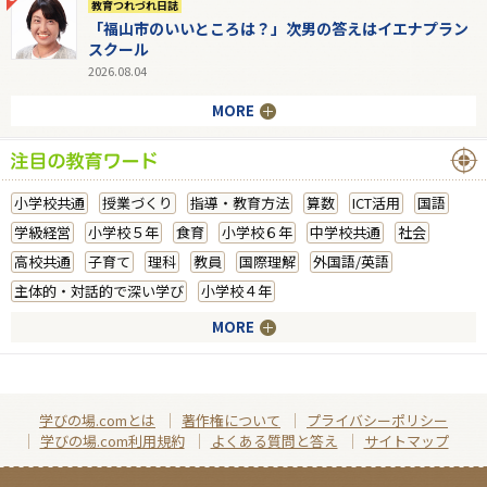
教育つれづれ日誌
「福山市のいいところは？」次男の答えはイエナプラン
スクール
2026.08.04
MORE
小学校共通
授業づくり
指導・教育方法
算数
ICT活用
国語
学級経営
小学校５年
食育
小学校６年
中学校共通
社会
高校共通
子育て
理科
教員
国際理解
外国語/英語
主体的・対話的で深い学び
小学校４年
MORE
学びの場.comとは
著作権について
プライバシーポリシー
学びの場.com利用規約
よくある質問と答え
サイトマップ