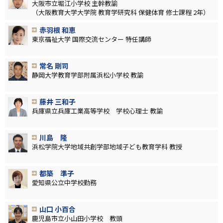
大阪市立堀江小学校 主幹教諭
（大阪教育大学大学院 教育学研究科 保健体育 修士課程 2年）
赤羽根 和恵
東京福祉大学 国際交流センター 特任講師
常名 剛司
静岡大学教育学部附属浜松小学校 教諭
藤井 三和子
兵庫県立兵庫工業高等学校 学校心理士 教諭
川島 隆
浜松学院大学地域共創学部地域子ども教育学科 教授
都築 準子
愛知県公立中学校勤務
山口 小百合
鹿児島市立小山田小学校 教頭