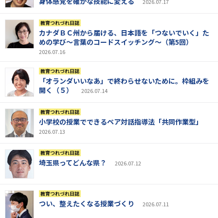
身体感覚を確かな技能に変える
2026.07.17
教育つれづれ日誌
カナダＢＣ州から届ける、日本語を「つないでいく」た
めの学び～言葉のコードスイッチング～（第5回）
2026.07.16
教育つれづれ日誌
「オランダいいなあ」で終わらせないために。枠組みを
開く（５）
2026.07.14
教育つれづれ日誌
小学校の授業でできるペア対話指導法「共同作業型」
2026.07.13
教育つれづれ日誌
埼玉県ってどんな県？
2026.07.12
教育つれづれ日誌
つい、整えたくなる授業づくり
2026.07.11