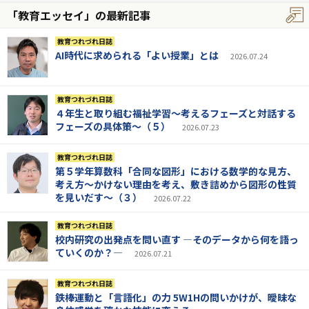
「教育エッセイ」の最新記事
教育つれづれ日誌
AI時代に求められる「よい授業」とは
2026.07.24
教育つれづれ日誌
４年生と取り組む福祉学習～考えるフェーズと対話する
フェーズの具体策～（５）
2026.07.23
教育つれづれ日誌
第５学年算数科「合同な図形」における数学的な見方、
考え方～かけない理由を考え、敷き詰めから図形の性質
を見いだす～（３）
2026.07.22
教育つれづれ日誌
校内研究の出発点を問い直す ―そのデータから何を語っ
ていくのか？―
2026.07.21
教育つれづれ日誌
鉄棒運動と「言語化」の力 5W1Hの問いかけが、曖昧な