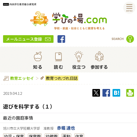
教育つれづれ日誌
教育エッセイ
2019.04.12
遊びを科学する（１）
最近の園庭事情
赤堀 達也
旭川市立大学短期大学部 准教授
幼児・保育
保育園
幼稚園
運動
体育