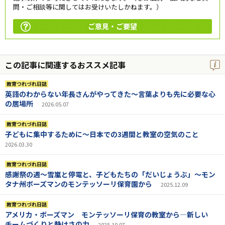
問・ご相談等に関してはお受けいたしかねます。）
ご意見・ご要望
この記事に関連するおススメ記事
教育つれづれ日誌
英語のわからない年長さんがやってきた～言葉よりも先に必要な心
の居場所
2026.05.07
教育つれづれ日誌
子どもに集中するために～日本での3週間と教室の空気のこと
2026.03.30
教育つれづれ日誌
感謝祭の週～雪嵐と停電と、子どもたちの「だいじょうぶ」～モン
タナ州ボーズマンのモンテッソーリ保育園から
2025.12.09
教育つれづれ日誌
アメリカ・ボーズマン モンテッソーリ保育の教室から―新しい
チームづくりと静けさの力
2025.10.07