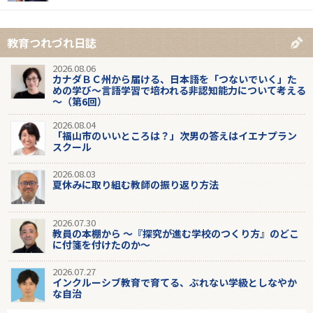
教育つれづれ日誌
2026.08.06
カナダＢＣ州から届ける、日本語を「つないでいく」た
めの学び～言語学習で培われる非認知能力について考える
～（第6回）
2026.08.04
「福山市のいいところは？」次男の答えはイエナプラン
スクール
2026.08.03
夏休みに取り組む教師の振り返り方法
2026.07.30
教員の本棚から 〜『探究が進む学校のつくり方』のどこ
に付箋を付けたのか〜
2026.07.27
インクルーシブ教育で育てる、ぶれない学級としなやか
な自治