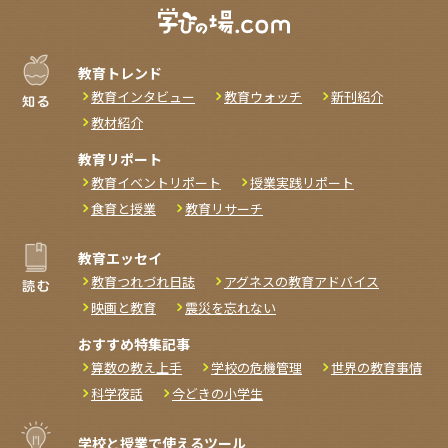
教育トレンド
教育インタビュー
教育ウォッチ
新刊紹介
教材紹介
教育リポート
教育イベントリポート
授業実践リポート
食育と授業
教育リサーチ
教育エッセイ
教育つれづれ日誌
アグネスの教育アドバイス
映画と教育
震災を忘れない
おすすめ特集記事
算数の教え上手
学校の危機管理
世界の教育事情
科学夜話
今どきの小学生
学校と授業で使えるツール