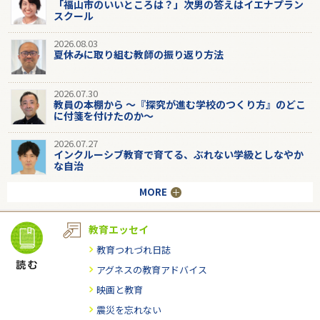
「福山市のいいところは？」次男の答えはイエナプラン
スクール
2026.08.03
夏休みに取り組む教師の振り返り方法
2026.07.30
教員の本棚から 〜『探究が進む学校のつくり方』のどこ
に付箋を付けたのか〜
2026.07.27
インクルーシブ教育で育てる、ぶれない学級としなやか
な自治
MORE
教育エッセイ
教育つれづれ日誌
アグネスの教育アドバイス
映画と教育
震災を忘れない