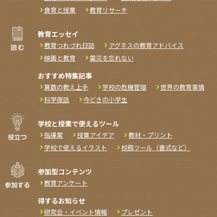
食育と授業
教育リサーチ
教育エッセイ
教育つれづれ日誌
アグネスの教育アドバイス
映画と教育
震災を忘れない
おすすめ特集記事
算数の教え上手
学校の危機管理
世界の教育事情
科学夜話
今どきの小学生
学校と授業で使えるツール
指導案
授業アイデア
教材・プリント
学校で使えるイラスト
校務ツール（書式など）
参加型コンテンツ
教育アンケート
得するお知らせ
研究会・イベント情報
プレゼント