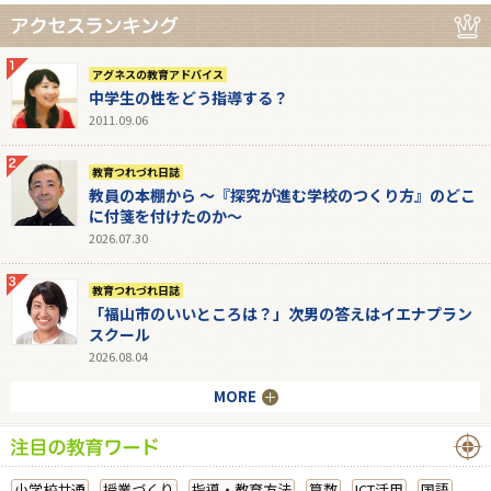
アグネスの教育アドバイス
中学生の性をどう指導する？
2011.09.06
教育つれづれ日誌
教員の本棚から 〜『探究が進む学校のつくり方』のどこ
に付箋を付けたのか〜
2026.07.30
教育つれづれ日誌
「福山市のいいところは？」次男の答えはイエナプラン
スクール
2026.08.04
MORE
小学校共通
授業づくり
指導・教育方法
算数
ICT活用
国語