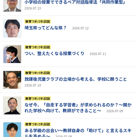
小学校の授業でできるペア対話指導法「共同作業型」
2026.07.13
教育つれづれ日誌
埼玉県ってどんな県？
2026.07.12
教育つれづれ日誌
つい、整えたくなる授業づくり
2026.07.11
教育つれづれ日誌
放課後児童クラブの立場から考える、学校に願うこと
2026.07.10
教育つれづれ日誌
なぜ今、「自走する学習者」が求められるのか？～開か
れた学校へ向けて、教師ができること～
2026.07.09
教育つれづれ日誌
ある学級の出会い～教師自身の「助けて」と言えるスキ
ルを高める～
2026.07.08