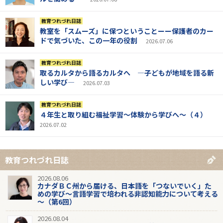
教育つれづれ日誌
教室を「スムーズ」に保つということーー保護者のカー
ドで気づいた、この一年の役割
2026.07.06
教育つれづれ日誌
取るカルタから語るカルタへ ―子どもが地域を語る新
しい学び―
2026.07.03
教育つれづれ日誌
４年生と取り組む福祉学習～体験から学びへ～（４）
2026.07.02
教育つれづれ日誌
2026.08.06
カナダＢＣ州から届ける、日本語を「つないでいく」た
めの学び～言語学習で培われる非認知能力について考える
～（第6回）
2026.08.04