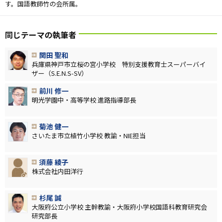
す。国語教師竹の会所属。
同じテーマの執筆者
関田 聖和
兵庫県神戸市立桜の宮小学校 特別支援教育士スーパーバイ
ザー（S.E.N.S-SV）
前川 修一
明光学園中・高等学校 進路指導部長
菊池 健一
さいたま市立植竹小学校 教諭・NIE担当
須藤 綾子
株式会社内田洋行
杉尾 誠
大阪府公立小学校 主幹教諭・大阪府小学校国語科教育研究会
研究部長