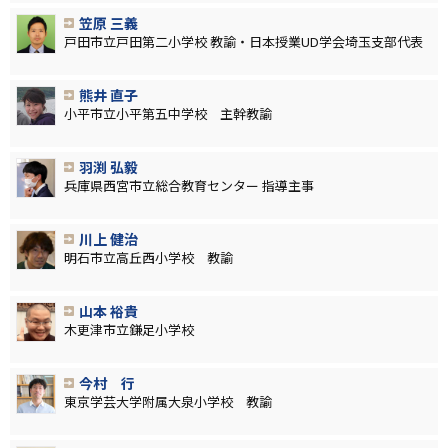
笠原 三義
戸田市立戸田第二小学校 教諭・日本授業UD学会埼玉支部代表
熊井 直子
小平市立小平第五中学校 主幹教諭
羽渕 弘毅
兵庫県西宮市立総合教育センター 指導主事
川上 健治
明石市立高丘西小学校 教諭
山本 裕貴
木更津市立鎌足小学校
今村 行
東京学芸大学附属大泉小学校 教諭