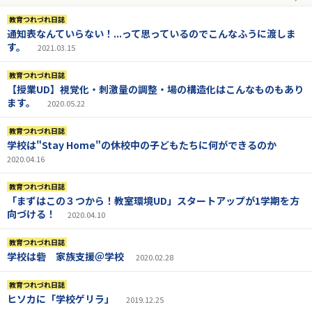
教育つれづれ日誌
通知表なんていらない！...って思っているのでこんなふうに渡しま
す。
2021.03.15
教育つれづれ日誌
【授業UD】視覚化・刺激量の調整・場の構造化はこんなものもあり
ます。
2020.05.22
教育つれづれ日誌
学校は"Stay Home"の休校中の子どもたちに何ができるのか
2020.04.16
教育つれづれ日誌
「まずはこの３つから！教室環境UD」スタートアップが1学期を方
向づける！
2020.04.10
教育つれづれ日誌
学校は砦 家族支援＠学校
2020.02.28
教育つれづれ日誌
ヒソカに「学校ゲリラ」
2019.12.25