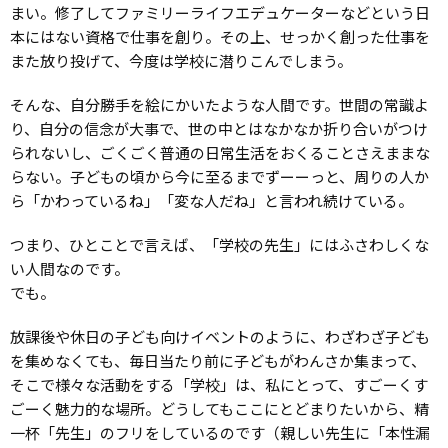
まい。修了してファミリーライフエデュケーターなどという日
本にはない資格で仕事を創り。その上、せっかく創った仕事を
また放り投げて、今度は学校に潜りこんでしまう。
そんな、自分勝手を絵にかいたような人間です。世間の常識よ
り、自分の信念が大事で、世の中とはなかなか折り合いがつけ
られないし、ごくごく普通の日常生活をおくることさえままな
らない。子どもの頃から今に至るまでずーーっと、周りの人か
ら「かわっているね」「変な人だね」と言われ続けている。
つまり、ひとことで言えば、「学校の先生」にはふさわしくな
い人間なのです。
でも。
放課後や休日の子ども向けイベントのように、わざわざ子ども
を集めなくても、毎日当たり前に子どもがわんさか集まって、
そこで様々な活動をする「学校」は、私にとって、すごーくす
ごーく魅力的な場所。どうしてもここにとどまりたいから、精
一杯「先生」のフリをしているのです（親しい先生に「本性漏