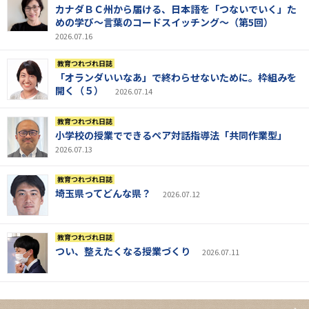
カナダＢＣ州から届ける、日本語を「つないでいく」た
めの学び～言葉のコードスイッチング～（第5回）
2026.07.16
教育つれづれ日誌
「オランダいいなあ」で終わらせないために。枠組みを
開く（５）
2026.07.14
教育つれづれ日誌
小学校の授業でできるペア対話指導法「共同作業型」
2026.07.13
教育つれづれ日誌
埼玉県ってどんな県？
2026.07.12
教育つれづれ日誌
つい、整えたくなる授業づくり
2026.07.11