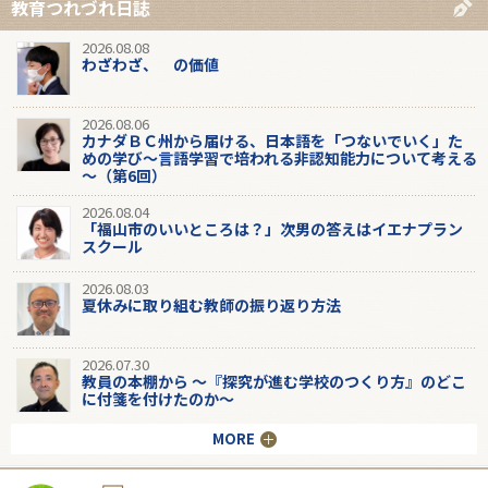
教育つれづれ日誌
2026.08.08
わざわざ、 の価値
2026.08.06
カナダＢＣ州から届ける、日本語を「つないでいく」た
めの学び～言語学習で培われる非認知能力について考える
～（第6回）
2026.08.04
「福山市のいいところは？」次男の答えはイエナプラン
スクール
2026.08.03
夏休みに取り組む教師の振り返り方法
2026.07.30
教員の本棚から 〜『探究が進む学校のつくり方』のどこ
に付箋を付けたのか〜
MORE