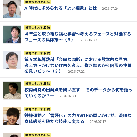
教育つれづれ日誌
AI時代に求められる「よい授業」とは
2026.07.24
教育つれづれ日誌
４年生と取り組む福祉学習～考えるフェーズと対話する
フェーズの具体策～（５）
2026.07.23
教育つれづれ日誌
第５学年算数科「合同な図形」における数学的な見方、
考え方～かけない理由を考え、敷き詰めから図形の性質
を見いだす～（３）
2026.07.22
教育つれづれ日誌
校内研究の出発点を問い直す ―そのデータから何を語っ
ていくのか？―
2026.07.21
教育つれづれ日誌
鉄棒運動と「言語化」の力 5W1Hの問いかけが、曖昧な
身体感覚を確かな技能に変える
2026.07.17
教育つれづれ日誌