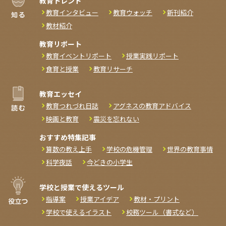
教育トレンド
教育インタビュー
教育ウォッチ
新刊紹介
教材紹介
教育リポート
教育イベントリポート
授業実践リポート
食育と授業
教育リサーチ
教育エッセイ
教育つれづれ日誌
アグネスの教育アドバイス
映画と教育
震災を忘れない
おすすめ特集記事
算数の教え上手
学校の危機管理
世界の教育事情
科学夜話
今どきの小学生
学校と授業で使えるツール
指導案
授業アイデア
教材・プリント
学校で使えるイラスト
校務ツール（書式など）