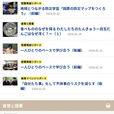
授業実践リポート
地域とつながる防災学習「田原の防災マップをつくろ
う」（前編）
2026.03.02
食育と授業
食べもののなぜを探る わたしたちのたんきゅうー白玉だ
んごはなぜ浮く？ー（１）
2026.02.18
授業実践リポート
一人ひとりのペースで学び合う（後編）
2026.02.16
授業実践リポート
一人ひとりのペースで学び合う（前編）
2026.02.16
教育イベントリポート
「自分たち事」化して不祥事のリスクを減らす（後
編）
2026.02.02
食育と授業