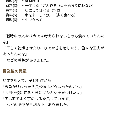
資料(2)…… 廃材利用
資料(3)…… 一度にたくさん作る（火をあまり使わない）
資料(4)…… 粉にして食べる（粉食）
資料(5)…… 水を多くして炊く（多く食べる）
資料(6)…… 生で食べる
「戦時中の人々は今では考えられないものも食べていたんだ
な」
「干して乾燥させたり、水でかさを増したり、色んな工夫が
あったんだな」
などの感想がありました。
授業後の児童
授業を終えて、子ども達から
｢戦争が終わったら食べ物はどうなったのかな｣
｢今日学校に来るときにギシギシを見つけたよ｣
｢実は家でよく芋のつるを食べています｣
などの記述が日記の中にありました。