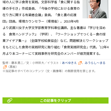
域の人に学ぶ食育を実践。文部科学省「食に関する指
導の手引き」作成委員、「今後の学校における食育の
在り方に関する有識者会議」委員。「食と農の応援
団」団員。環境カウンセラー（環境省）。2010年4月
より武庫川女子大学文学部教育学科専任講師。主な著書は『学びを深め
る 食育ハンドブック』（学研）、『ワークショップでつくる－食の授
業アイデア集－』（全国学校給食協会）など。問題解決とワークショップ
をもとにした食育の実践研究に取り組む「食育実践研究会」代表。'12年4
月より本コーナーにて実践事例を研究会のメンバーが順次提案する。
監修：藤本勇二／文：小林祥大／イラスト：
あべゆきえ
、
みうらし～まる
〈黒板〉
※当記事のすべてのコンテンツ（文・画像等）の無断使用を禁じます。
この記事をクリップ