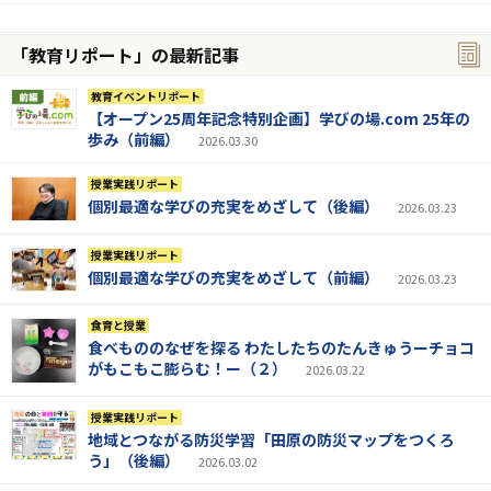
「教育リポート」の最新記事
教育イベントリポート
【オープン25周年記念特別企画】学びの場.com 25年の
歩み（前編）
2026.03.30
授業実践リポート
個別最適な学びの充実をめざして（後編）
2026.03.23
授業実践リポート
個別最適な学びの充実をめざして（前編）
2026.03.23
食育と授業
食べもののなぜを探る わたしたちのたんきゅうーチョコ
がもこもこ膨らむ！ー（２）
2026.03.22
授業実践リポート
地域とつながる防災学習「田原の防災マップをつくろ
う」（後編）
2026.03.02