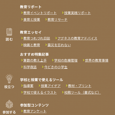
教育リポート
教育イベントリポート
授業実践リポート
食育と授業
教育リサーチ
教育エッセイ
教育つれづれ日誌
アグネスの教育アドバイス
映画と教育
震災を忘れない
おすすめ特集記事
算数の教え上手
学校の危機管理
世界の教育事情
科学夜話
今どきの小学生
学校と授業で使えるツール
指導案
授業アイデア
教材・プリント
学校で使えるイラスト
校務ツール（書式など）
参加型コンテンツ
教育アンケート