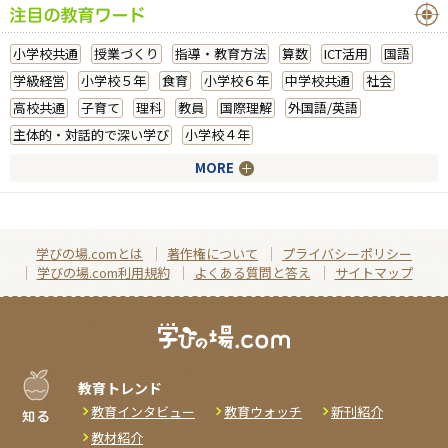
小学校共通
授業づくり
指導・教育方法
算数
ICT活用
国語
学級経営
小学校５年
食育
小学校６年
中学校共通
社会
高校共通
子育て
理科
教員
国際理解
外国語/英語
主体的・対話的で深い学び
小学校４年
MORE
学びの場.comとは
著作権について
プライバシーポリシー
学びの場.com利用規約
よくある質問と答え
サイトマップ
教育トレンド
教育インタビュー
教育ウォッチ
新刊紹介
教材紹介