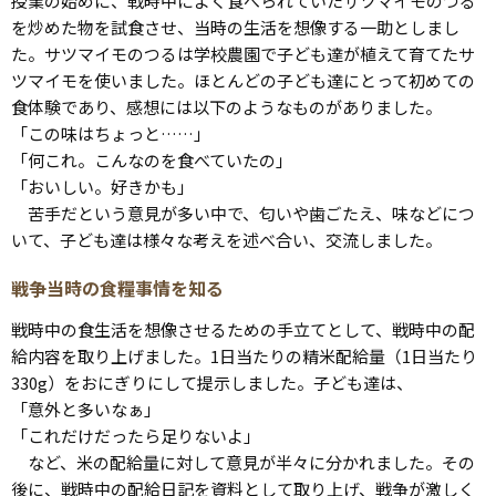
授業の始めに、戦時中によく食べられていたサツマイモのつる
を炒めた物を試食させ、当時の生活を想像する一助としまし
た。サツマイモのつるは学校農園で子ども達が植えて育てたサ
ツマイモを使いました。ほとんどの子ども達にとって初めての
食体験であり、感想には以下のようなものがありました。
「この味はちょっと……」
「何これ。こんなのを食べていたの」
「おいしい。好きかも」
苦手だという意見が多い中で、匂いや歯ごたえ、味などにつ
いて、子ども達は様々な考えを述べ合い、交流しました。
戦争当時の食糧事情を知る
戦時中の食生活を想像させるための手立てとして、戦時中の配
給内容を取り上げました。1日当たりの精米配給量（1日当たり
330g）をおにぎりにして提示しました。子ども達は、
「意外と多いなぁ」
「これだけだったら足りないよ」
など、米の配給量に対して意見が半々に分かれました。その
後に、戦時中の配給日記を資料として取り上げ、戦争が激しく