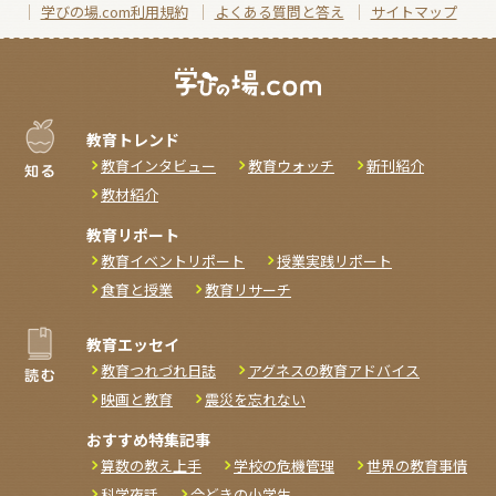
学びの場.com利用規約
よくある質問と答え
サイトマップ
教育トレンド
教育インタビュー
教育ウォッチ
新刊紹介
教材紹介
教育リポート
教育イベントリポート
授業実践リポート
食育と授業
教育リサーチ
教育エッセイ
教育つれづれ日誌
アグネスの教育アドバイス
映画と教育
震災を忘れない
おすすめ特集記事
算数の教え上手
学校の危機管理
世界の教育事情
科学夜話
今どきの小学生