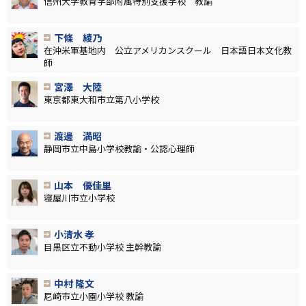
信州大学教育学部附属特別支援学校 教諭
下條 綾乃
在沖米軍基地内 公立アメリカンスクール 日本語日本文化教
師
宮澤 大陸
東京都東大和市立第八小学校
渡邊 満昭
静岡市立中島小学校教諭・公認心理師
山本 優佳里
寝屋川市立小学校
小清水 孝
目黒区立不動小学校 主幹教諭
中村 隆文
尼崎市立小園小学校 教諭