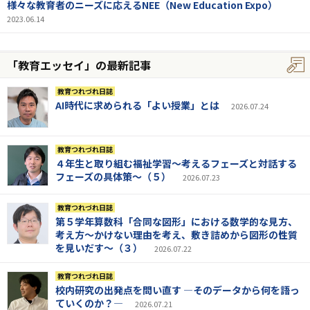
様々な教育者のニーズに応えるNEE（New Education Expo）
2023.06.14
「教育エッセイ」の最新記事
教育つれづれ日誌
AI時代に求められる「よい授業」とは
2026.07.24
教育つれづれ日誌
４年生と取り組む福祉学習～考えるフェーズと対話する
フェーズの具体策～（５）
2026.07.23
教育つれづれ日誌
第５学年算数科「合同な図形」における数学的な見方、
考え方～かけない理由を考え、敷き詰めから図形の性質
を見いだす～（３）
2026.07.22
教育つれづれ日誌
校内研究の出発点を問い直す ―そのデータから何を語っ
ていくのか？―
2026.07.21