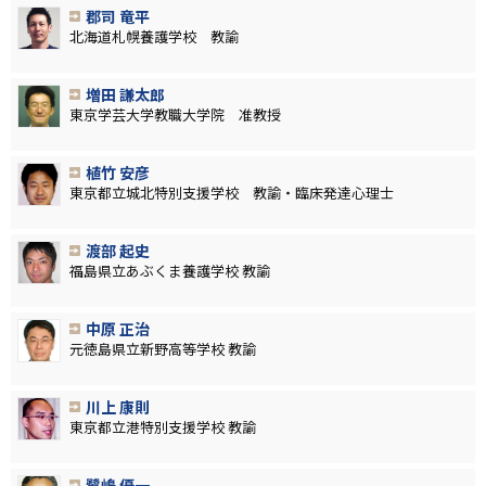
郡司 竜平
北海道札幌養護学校 教諭
増田 謙太郎
東京学芸大学教職大学院 准教授
植竹 安彦
東京都立城北特別支援学校 教諭・臨床発達心理士
渡部 起史
福島県立あぶくま養護学校 教諭
中原 正治
元徳島県立新野高等学校 教諭
川上 康則
東京都立港特別支援学校 教諭
鷺嶋 優一