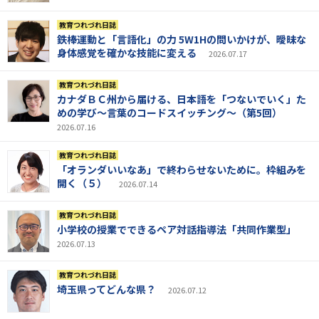
教育つれづれ日誌
鉄棒運動と「言語化」の力 5W1Hの問いかけが、曖昧な
身体感覚を確かな技能に変える
2026.07.17
教育つれづれ日誌
カナダＢＣ州から届ける、日本語を「つないでいく」た
めの学び～言葉のコードスイッチング～（第5回）
2026.07.16
教育つれづれ日誌
「オランダいいなあ」で終わらせないために。枠組みを
開く（５）
2026.07.14
教育つれづれ日誌
小学校の授業でできるペア対話指導法「共同作業型」
2026.07.13
教育つれづれ日誌
埼玉県ってどんな県？
2026.07.12