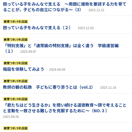
困っている子をみんなで支える ～周囲に援助を要請する力を育て
ることが，子どもの自立につながる～（3）
2025.12.22
教育つれづれ日誌
困っている子をみんなで支える（２）
2025.12.02
教育つれづれ日誌
「特別支援」と「通常級の特別支援」は全く違う 学級運営編
（１）
2025.09.07
教育つれづれ日誌
箱庭を体験してみよう
2024.04.09
教育つれづれ日誌
教師の観の転換 子どもに寄り添うとは（vol.2）
2023.11.16
教育つれづれ日誌
「君たちはどう生きるか」を問い続ける道徳教育～頭で考えること
と言動を一致させる難しさを克服するために～（NO.３）
2023.09.30
教育つれづれ日誌