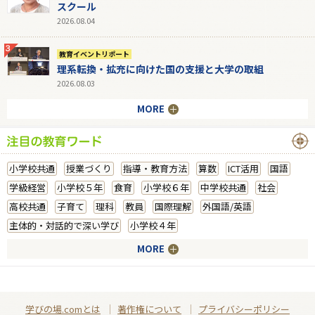
スクール
2026.08.04
教育イベントリポート
理系転換・拡充に向けた国の支援と大学の取組
2026.08.03
MORE
小学校共通
授業づくり
指導・教育方法
算数
ICT活用
国語
学級経営
小学校５年
食育
小学校６年
中学校共通
社会
高校共通
子育て
理科
教員
国際理解
外国語/英語
主体的・対話的で深い学び
小学校４年
MORE
学びの場.comとは
著作権について
プライバシーポリシー