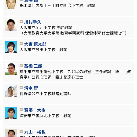
栃木県河内郡上三川町立明治小学校 教諭
川村幸久
大阪市立堀江小学校 主幹教諭
（大阪教育大学大学院 教育学研究科 保健体育 修士課程 2年）
大吉 慎太郎
大阪市立放出小学校 教諭
髙橋 三郎
福生市立福生第七小学校 ことばの教室 主任教諭 博士（教
育学）公認心理師 臨床発達心理士
清水 智
長野県公立小学校非常勤講師
齋藤 大樹
浦安市立美浜北小学校 教諭
丸山 裕也