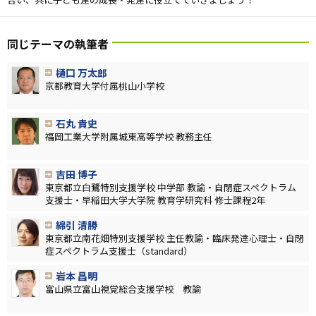
同じテーマの執筆者
樋口 万太郎
京都教育大学付属桃山小学校
石丸 貴史
福岡工業大学附属城東高等学校 教務主任
吉田 博子
東京都立白鷺特別支援学校 中学部 教諭・自閉症スペクトラム
支援士・早稲田大学大学院 教育学研究科 修士課程2年
綿引 清勝
東京都立南花畑特別支援学校 主任教諭・臨床発達心理士・自閉
症スペクトラム支援士（standard）
岩本 昌明
富山県立富山視覚総合支援学校 教諭