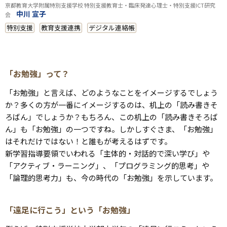
京都教育大学附属特別支援学校 特別支援教育士・臨床発達心理士・特別支援ICT研究
中川 宣子
会
特別支援
教育支援連携
デジタル連絡帳
「お勉強」って？
「お勉強」と言えば、どのようなことをイメージするでしょう
か？多くの方が一番にイメージするのは、机上の「読み書きそ
ろばん」でしょうか？もちろん、この机上の「読み書きそろば
ん」も「お勉強」の一つですね。しかしすぐさま、「お勉強」
はそれだけではない！と誰もが考えるはずです。
新学習指導要領でいわれる「主体的・対話的で深い学び」や
「アクティブ・ラーニング」、「プログラミング的思考」や
「論理的思考力」も、今の時代の「お勉強」を示しています。
「遠足に行こう」という「お勉強」