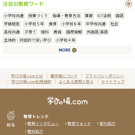
小学校共通
授業づくり
指導・教育方法
算数
ICT活用
国語
学級経営
小学校５年
食育
小学校６年
中学校共通
社会
高校共通
子育て
理科
教員
国際理解
外国語/英語
主体的・対話的で深い学び
小学校４年
MORE
学びの場.comとは
著作権について
プライバシーポリシー
学びの場.com利用規約
よくある質問と答え
サイトマップ
教育トレンド
教育インタビュー
教育ウォッチ
新刊紹介
教材紹介