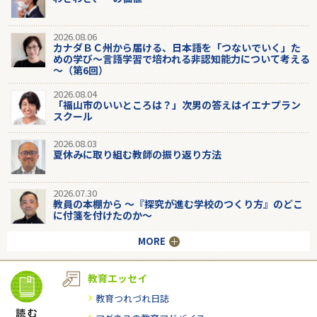
2026.08.06
カナダＢＣ州から届ける、日本語を「つないでいく」た
めの学び～言語学習で培われる非認知能力について考える
～（第6回）
2026.08.04
「福山市のいいところは？」次男の答えはイエナプラン
スクール
2026.08.03
夏休みに取り組む教師の振り返り方法
2026.07.30
教員の本棚から 〜『探究が進む学校のつくり方』のどこ
に付箋を付けたのか〜
MORE
教育エッセイ
教育つれづれ日誌