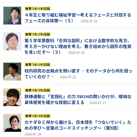
教育つれづれ日誌
４年生と取り組む福祉学習～考えるフェーズと対話する
フェーズの具体策～（５）
2026.07.23
教育つれづれ日誌
第５学年算数科「合同な図形」における数学的な見方、
考え方～かけない理由を考え、敷き詰めから図形の性質
を見いだす～（３）
2026.07.22
教育つれづれ日誌
校内研究の出発点を問い直す ―そのデータから何を語っ
ていくのか？―
2026.07.21
教育つれづれ日誌
鉄棒運動と「言語化」の力 5W1Hの問いかけが、曖昧な
身体感覚を確かな技能に変える
2026.07.17
教育つれづれ日誌
カナダＢＣ州から届ける、日本語を「つないでいく」た
めの学び～言葉のコードスイッチング～（第5回）
2026.07.16