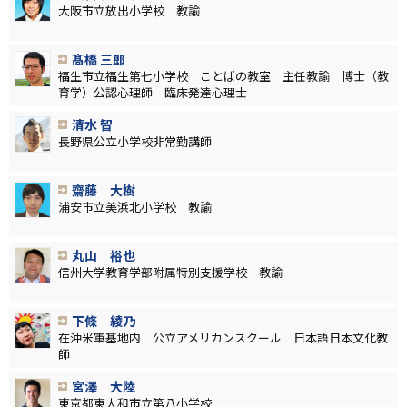
大阪市立放出小学校 教諭
髙橋 三郎
福生市立福生第七小学校 ことばの教室 主任教諭 博士（教
育学）公認心理師 臨床発達心理士
清水 智
長野県公立小学校非常勤講師
齋藤 大樹
浦安市立美浜北小学校 教諭
丸山 裕也
信州大学教育学部附属特別支援学校 教諭
下條 綾乃
在沖米軍基地内 公立アメリカンスクール 日本語日本文化教
師
宮澤 大陸
東京都東大和市立第八小学校