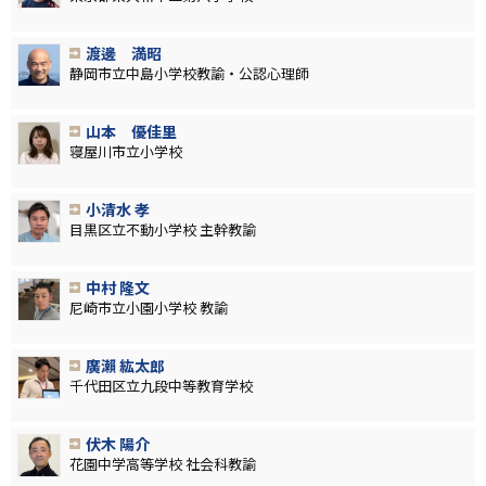
渡邊 満昭
静岡市立中島小学校教諭・公認心理師
山本 優佳里
寝屋川市立小学校
小清水 孝
目黒区立不動小学校 主幹教諭
中村 隆文
尼崎市立小園小学校 教諭
廣瀨 紘太郎
千代田区立九段中等教育学校
伏木 陽介
花園中学高等学校 社会科教諭