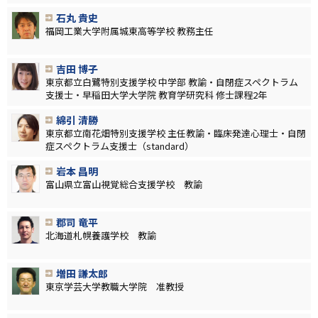
石丸 貴史
福岡工業大学附属城東高等学校 教務主任
吉田 博子
東京都立白鷺特別支援学校 中学部 教諭・自閉症スペクトラム
支援士・早稲田大学大学院 教育学研究科 修士課程2年
綿引 清勝
東京都立南花畑特別支援学校 主任教諭・臨床発達心理士・自閉
症スペクトラム支援士（standard）
岩本 昌明
富山県立富山視覚総合支援学校 教諭
郡司 竜平
北海道札幌養護学校 教諭
増田 謙太郎
東京学芸大学教職大学院 准教授