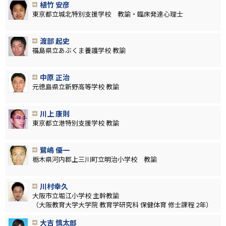
植竹 安彦
東京都立城北特別支援学校 教諭・臨床発達心理士
渡部 起史
福島県立あぶくま養護学校 教諭
中原 正治
元徳島県立新野高等学校 教諭
川上 康則
東京都立港特別支援学校 教諭
鷺嶋 優一
栃木県河内郡上三川町立明治小学校 教諭
川村幸久
大阪市立堀江小学校 主幹教諭
（大阪教育大学大学院 教育学研究科 保健体育 修士課程 2年）
大吉 慎太郎