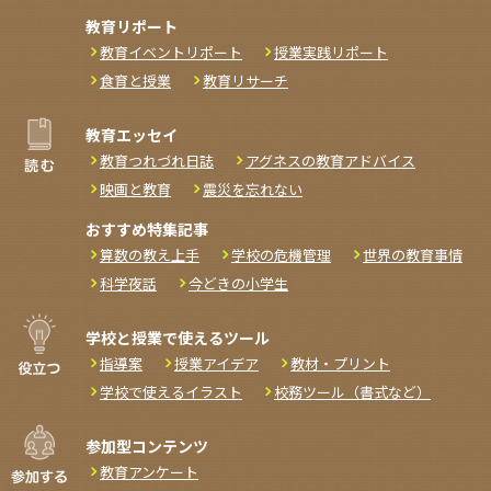
教育リポート
教育イベントリポート
授業実践リポート
食育と授業
教育リサーチ
教育エッセイ
教育つれづれ日誌
アグネスの教育アドバイス
映画と教育
震災を忘れない
おすすめ特集記事
算数の教え上手
学校の危機管理
世界の教育事情
科学夜話
今どきの小学生
学校と授業で使えるツール
指導案
授業アイデア
教材・プリント
学校で使えるイラスト
校務ツール（書式など）
参加型コンテンツ
教育アンケート