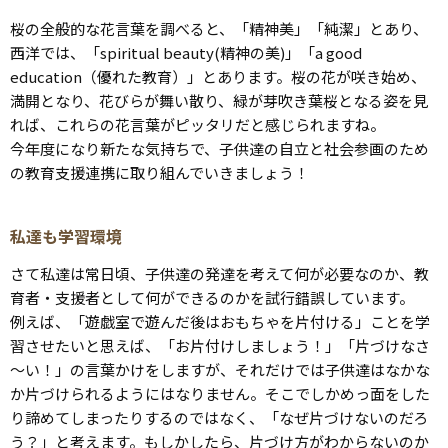
桜の全般的な花言葉を調べると、「精神美」「純潔」とあり、
西洋では、「spiritual beauty(精神の美)」「a good
education（優れた教育）」とあります。桜の花が咲き始め、
満開となり、花びらが舞い散り、緑が芽吹き葉桜となる姿を見
れば、これらの花言葉がピッタリだと感じられますね。
今年度になり新たな気持ちで、子供達の自立と社会参画のため
の教育支援連携に取り組んでいきましょう！
私達も学習環境
さて私達は常日頃、子供達の発達を考えて何が必要なのか、教
育者・支援者として何ができるのかを試行錯誤しています。
例えば、「遊戯室で遊んだ後はおもちゃを片付ける」ことを学
習させたいと思えば、「お片付けしましょう！」「片づけなさ
～い！」の言葉かけをしますが、それだけでは子供達はなかな
か片づけられるようにはなりません。そこでしかめっ面をした
り諦めてしまったりするのではなく、「なぜ片づけないのだろ
う？」と考えます。もしかしたら、片づけ方がわからないのか