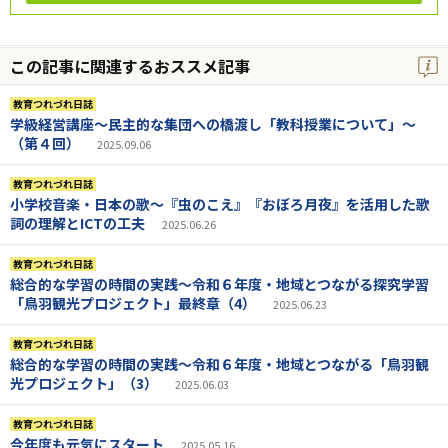
この記事に関連するおススメ記事
教育つれづれ日誌
学級経営講座～民主的な集団への橋渡し「教科授業について」～
（第４回）
2025.09.06
教育つれづれ日誌
小学校音楽・日本の歌～『虫のこえ』『おぼろ月夜』を活用した歌
詞の理解とICTの工夫
2025.06.26
教育つれづれ日誌
総合的な学習の時間の実践～令和６年度・地域とつながる探究学習
「鳥羽観光プロジェクト」最終章（4）
2025.06.23
教育つれづれ日誌
総合的な学習の時間の実践～令和６年度・地域とつながる「鳥羽観
光プロジェクト」（3）
2025.06.03
教育つれづれ日誌
今年度も元気にスタート
2025.05.16