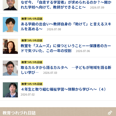
なぜ今、「自走する学習者」が求められるのか？～開か
れた学校へ向けて、教師ができること～
2026.07.09
教育つれづれ日誌
ある学級の出会い～教師自身の「助けて」と言えるスキ
ルを高める～
2026.07.08
教育つれづれ日誌
教室を「スムーズ」に保つということーー保護者のカー
ドで気づいた、この一年の役割
2026.07.06
教育つれづれ日誌
取るカルタから語るカルタへ ―子どもが地域を語る新
しい学び―
2026.07.03
教育つれづれ日誌
４年生と取り組む福祉学習～体験から学びへ～（４）
2026.07.02
教育つれづれ日誌