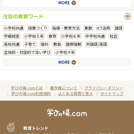
MORE
小学校共通
授業づくり
指導・教育方法
算数
ICT活用
国語
学級経営
小学校５年
食育
小学校６年
中学校共通
社会
高校共通
子育て
理科
教員
国際理解
外国語/英語
主体的・対話的で深い学び
小学校４年
MORE
学びの場.comとは
著作権について
プライバシーポリシー
学びの場.com利用規約
よくある質問と答え
サイトマップ
教育トレンド