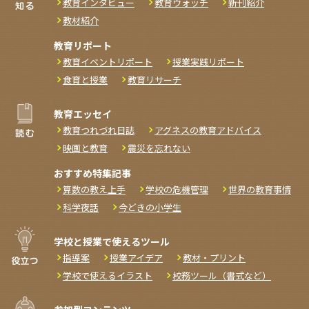
教育インタビュー
教育ウォッチ
新刊紹介
教材紹介
教育リポート
教育イベントリポート
授業実践リポート
食育と授業
教育リサーチ
教育エッセイ
教育つれづれ日誌
アグネスの教育アドバイス
映画と教育
震災を忘れない
おすすめ特集記事
算数の教え上手
学校の危機管理
世界の教育事情
科学夜話
今どきの小学生
学校と授業で使えるツール
指導案
授業アイデア
教材・プリント
学校で使えるイラスト
校務ツール（書式など）