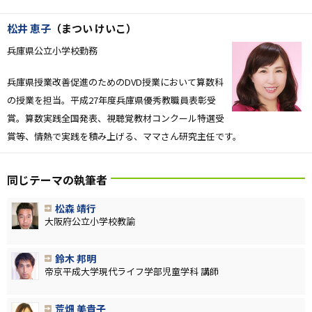
松井 恵子
（まつい けいこ）
兵庫県公立小学校勤務
兵庫県授業改善促進のためのDVD授業において算数科
の授業を担当。平成27年度兵庫県優秀教職員表彰受
賞。算数実践全国発表、視聴覚教材コンクール特選受
賞等、情熱で実践を積み上げる、ママさん研究主任です。
同じテーマの執筆者
松森 靖行
大阪府公立小学校教諭
鈴木 邦明
帝京平成大学現代ライフ学部児童学科 講師
荒畑 美貴子