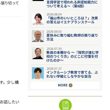
言語学習で培われる非認知能力に
も張り切って
ついて考える～（第6回）
2026.08.04
「福山市のいいところは？」次男
の答えはイエナプランスクール
2026.08.03
夏休みに取り組む教師の振り返り
方法
2026.07.30
教員の本棚から 〜『探究が進む学
校のつくり方』のどこに付箋を付
けたのか〜
2026.07.27
インクルーシブ教育で育てる、ぶ
れない学級としなやかな自治
す。少し構
MORE
お話したい