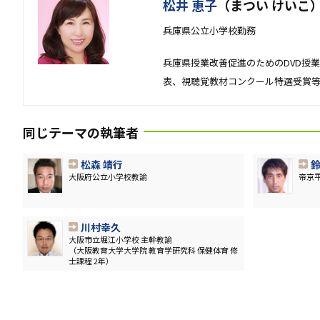
松井 恵子
（まつい けいこ
兵庫県公立小学校勤務
兵庫県授業改善促進のためのDVD授
表、視聴覚教材コンクール特選受賞
同じテーマの執筆者
松森 靖行
鈴
大阪府公立小学校教諭
帝京
川村幸久
大阪市立堀江小学校 主幹教諭
（大阪教育大学大学院 教育学研究科 保健体育 修
士課程 2年）