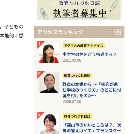
。子どもの
本能的に感
アグネスの教育アドバイス
中学生の性をどう指導する？
2011.09.06
教育つれづれ日誌
教員の本棚から 〜『探究が進
む学校のつくり方』のどこに付
箋を付けたのか〜
2026.07.30
教育つれづれ日誌
「福山市のいいところは？」次
男の答えはイエナプランスクー