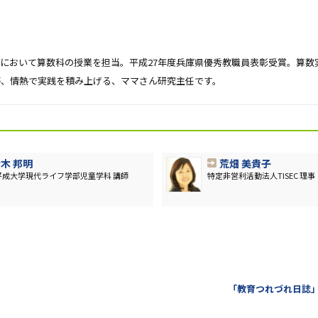
）
業において算数科の授業を担当。平成27年度兵庫県優秀教職員表彰受賞。算数
等、情熱で実践を積み上げる、ママさん研究主任です。
木 邦明
荒畑 美貴子
平成大学現代ライフ学部児童学科 講師
特定非営利活動法人TISEC 理事
「教育つれづれ日誌