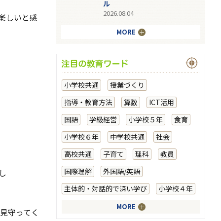
ル
2026.08.04
楽しいと感
MORE
小学校共通
授業づくり
指導・教育方法
算数
ICT活用
国語
学級経営
小学校５年
食育
小学校６年
中学校共通
社会
高校共通
子育て
理科
教員
国際理解
外国語/英語
し
主体的・対話的で深い学び
小学校４年
MORE
見守ってく