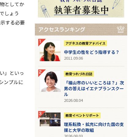
物としてか
でしょう
提示する必要
アグネスの教育アドバイス
中学生の性をどう指導する？
2011.09.06
い」といっ
教育つれづれ日誌
シンプルに
「福山市のいいところは？」次
男の答えはイエナプランスクー
ル
2026.08.04
教育イベントリポート
理系転換・拡充に向けた国の支
援と大学の取組
2026.08.03