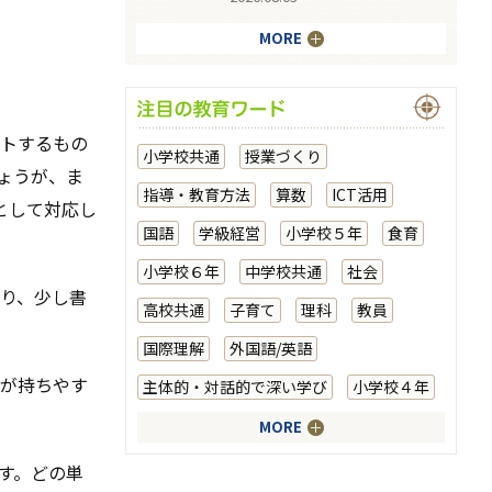
MORE
トするもの
小学校共通
授業づくり
ょうが、ま
指導・教育方法
算数
ICT活用
として対応し
国語
学級経営
小学校５年
食育
小学校６年
中学校共通
社会
り、少し書
高校共通
子育て
理科
教員
国際理解
外国語/英語
が持ちやす
主体的・対話的で深い学び
小学校４年
MORE
す。どの単