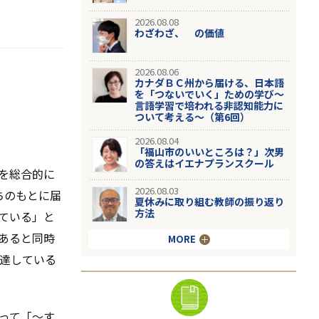
2026.08.08
わざわざ、 の価値
2026.08.06
カナダＢＣ州から届ける、日本語
を「つないでいく」ための学び～
言語学習で培われる非認知能力に
ついて考える～（第6回）
2026.08.04
「福山市のいいところは？」次男
の答えはイエナプランスクール
を総合的に
2026.08.03
ちのもとに届
夏休みに取り組む教師の振り返り
方法
ている」と
あると同時
MORE
達している
って「～す