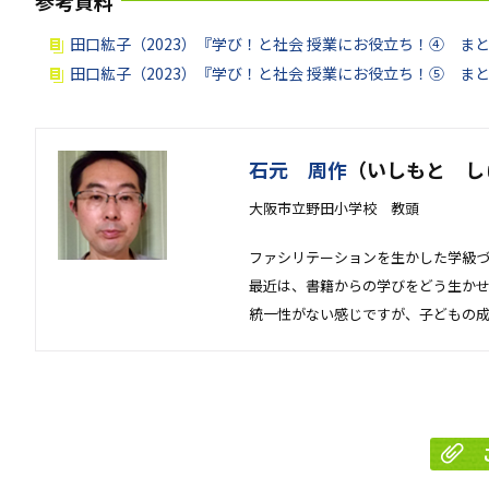
参考資料
田口紘子（2023）『学び！と社会
授業にお役立ち！④ ま
田口紘子（2023）『学び！と社会
授業にお役立ち！⑤ ま
石元 周作
（いしもと し
大阪市立野田小学校 教頭
ファシリテーションを生かした学級
最近は、書籍からの学びをどう生か
統一性がない感じですが、子どもの