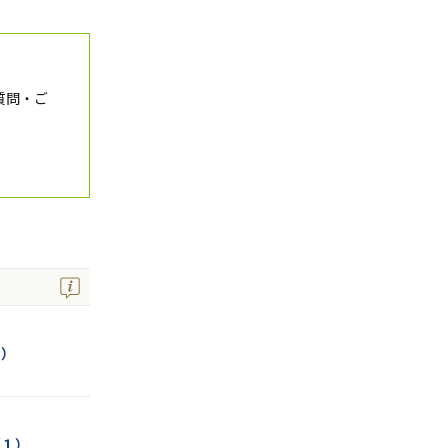
質問・ご
３）
（１）