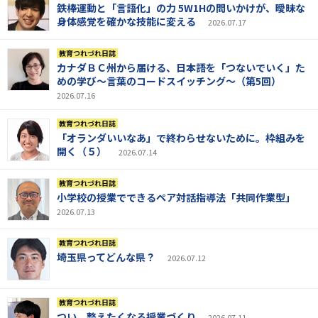
鉄棒運動と「言語化」の力 5W1Hの問いかけが、曖昧な
身体感覚を確かな技能に変える
2026.07.17
教育つれづれ日誌
カナダＢＣ州から届ける、日本語を「つないでいく」た
めの学び～言葉のコードスイッチング～（第5回）
2026.07.16
教育つれづれ日誌
「オランダいいなあ」で終わらせないために。枠組みを
開く（５）
2026.07.14
教育つれづれ日誌
小学校の授業でできるペア対話指導法「共同作業型」
2026.07.13
教育つれづれ日誌
埼玉県ってどんな県？
2026.07.12
教育つれづれ日誌
つい、整えたくなる授業づくり
2026.07.11