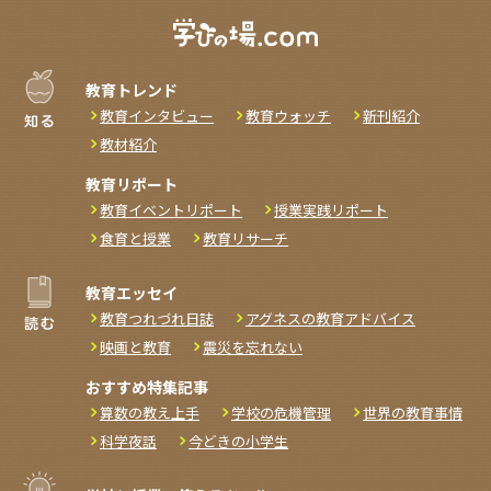
教育トレンド
教育インタビュー
教育ウォッチ
新刊紹介
教材紹介
教育リポート
教育イベントリポート
授業実践リポート
食育と授業
教育リサーチ
教育エッセイ
教育つれづれ日誌
アグネスの教育アドバイス
映画と教育
震災を忘れない
おすすめ特集記事
算数の教え上手
学校の危機管理
世界の教育事情
科学夜話
今どきの小学生