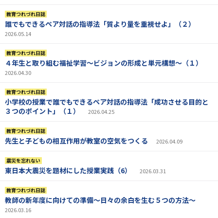
教育つれづれ日誌
誰でもできるペア対話の指導法「質より量を重視せよ」（２）
2026.05.14
教育つれづれ日誌
４年生と取り組む福祉学習～ビジョンの形成と単元構想～（１）
2026.04.30
教育つれづれ日誌
小学校の授業で誰でもできるペア対話の指導法「成功させる目的と
３つのポイント」（１）
2026.04.25
教育つれづれ日誌
先生と子どもの相互作用が教室の空気をつくる
2026.04.09
震災を忘れない
東日本大震災を題材にした授業実践（6）
2026.03.31
教育つれづれ日誌
教師の新年度に向けての準備〜日々の余白を生む５つの方法〜
2026.03.16