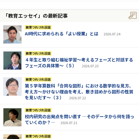
「教育エッセイ」の最新記事
教育つれづれ日誌
AI時代に求められる「よい授業」とは
2026.07.24
教育つれづれ日誌
４年生と取り組む福祉学習～考えるフェーズと対話する
フェーズの具体策～（５）
2026.07.23
教育つれづれ日誌
第５学年算数科「合同な図形」における数学的な見方、
考え方～かけない理由を考え、敷き詰めから図形の性質
を見いだす～（３）
2026.07.22
教育つれづれ日誌
校内研究の出発点を問い直す ―そのデータから何を語っ
ていくのか？―
2026.07.21
教育つれづれ日誌