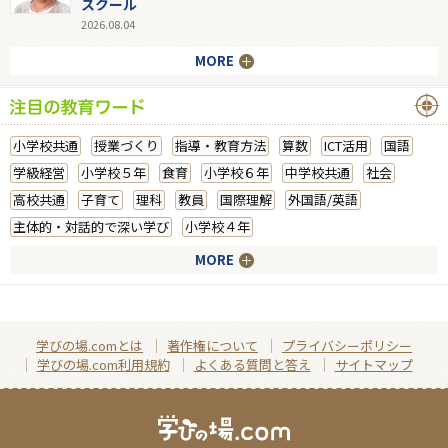
スクール
2026.08.04
MORE
小学校共通
授業づくり
指導・教育方法
算数
ICT活用
国語
学級経営
小学校５年
食育
小学校６年
中学校共通
社会
高校共通
子育て
理科
教員
国際理解
外国語/英語
主体的・対話的で深い学び
小学校４年
MORE
学びの場.comとは
著作権について
プライバシーポリシー
学びの場.com利用規約
よくある質問と答え
サイトマップ