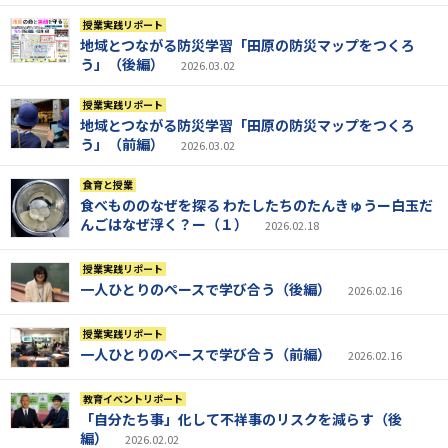
授業実践リポート
地域とつながる防災学習「田原の防災マップをつくろ
う」（後編）
2026.03.02
授業実践リポート
地域とつながる防災学習「田原の防災マップをつくろ
う」（前編）
2026.03.02
食育と授業
食べもののなぜを探る わたしたちのたんきゅうー白玉だ
んごはなぜ浮く？ー（１）
2026.02.18
授業実践リポート
一人ひとりのペースで学び合う（後編）
2026.02.16
授業実践リポート
一人ひとりのペースで学び合う（前編）
2026.02.16
教育イベントリポート
「自分たち事」化して不祥事のリスクを減らす（後
編）
2026.02.02