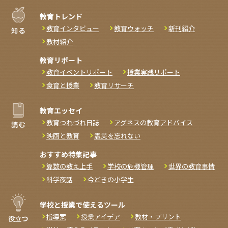
教育トレンド
教育インタビュー
教育ウォッチ
新刊紹介
教材紹介
教育リポート
教育イベントリポート
授業実践リポート
食育と授業
教育リサーチ
教育エッセイ
教育つれづれ日誌
アグネスの教育アドバイス
映画と教育
震災を忘れない
おすすめ特集記事
算数の教え上手
学校の危機管理
世界の教育事情
科学夜話
今どきの小学生
学校と授業で使えるツール
指導案
授業アイデア
教材・プリント