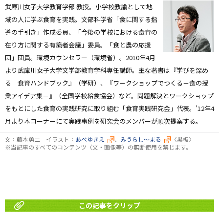
武庫川女子大学教育学部 教授。小学校教諭として地
域の人に学ぶ食育を実践。文部科学省「食に関する指
導の手引き」作成委員、「今後の学校における食育の
在り方に関する有識者会議」委員。「食と農の応援
団」団員。環境カウンセラー（環境省）。2010年4月
より武庫川女子大学文学部教育学科専任講師。主な著書は『学びを深め
る 食育ハンドブック』（学研）、『ワークショップでつくる－食の授
業アイデア集－』（全国学校給食協会）など。問題解決とワークショップ
をもとにした食育の実践研究に取り組む「食育実践研究会」代表。'12年4
月より本コーナーにて実践事例を研究会のメンバーが順次提案する。
文：藤本勇二 イラスト：
あべゆきえ
、
みうらし～まる
〈黒板〉
※当記事のすべてのコンテンツ（文・画像等）の無断使用を禁じます。
この記事をクリップ