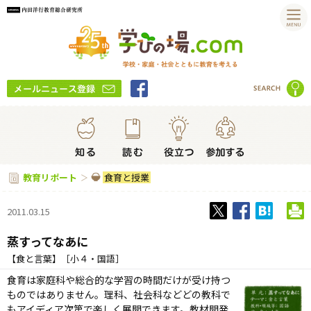
食育と授業
教育リポート
2011.03.15
蒸すってなあに
【食と言葉】［小４・国語］
食育は家庭科や総合的な学習の時間だけが受け持つ
ものではありません。理科、社会科などどの教科で
もアイディア次第で楽しく展開できます。教材開発