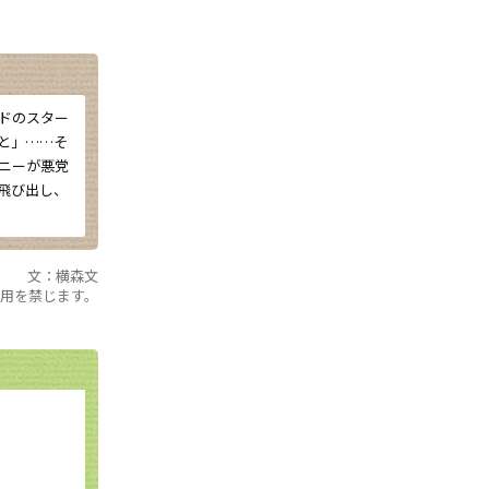
ドのスター
と」……そ
ニーが悪党
飛び出し、
文：横森文
用を禁じます。