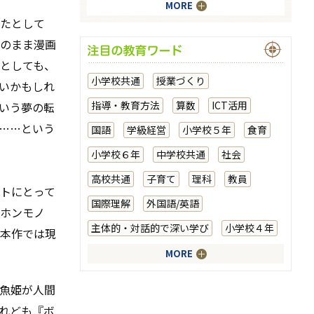
MORE
たとして
のまま漫画
としても、
小学校共通
授業づくり
いかもしれ
指導・教育方法
算数
ICT活用
いう夢の転
……という
国語
学級経営
小学校５年
食育
小学校６年
中学校共通
社会
高校共通
子育て
理科
教員
トにとって
国際理解
外国語/英語
ホンモノ
主体的・対話的で深い学び
小学校４年
本作では現
MORE
魚姫が人間
れども『ボ