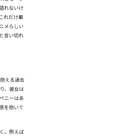
語れないけ
これだけ厳
ニメらしい
と言い切れ
が抱える過去
り、彼女は
ペニーはあ
感を抱いて
く。例えば