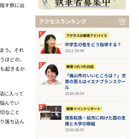
指す旅に出
アグネスの教育アドバイス
中学生の性をどう指導する？
まう。それ
2011.09.06
うほどの、
教育つれづれ日誌
も起きるか
「福山市のいいところは？」次
男の答えはイエナプランスクー
ル
活に入って
2026.08.04
悩んでい
教育イベントリポート
切なこと
理系転換・拡充に向けた国の支
り落ち込ん
援と大学の取組
2026.08.03