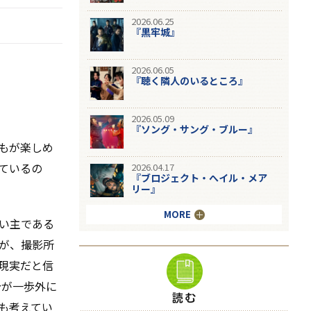
2026.06.25
『黒牢城』
2026.06.05
『聴く隣人のいるところ』
2026.05.09
『ソング・サング・ブルー』
もが楽しめ
ているの
2026.04.17
『ブロジェクト・へイル・メア
リー』
MORE
い主である
が、撮影所
現実だと信
分が一歩外に
も考えてい