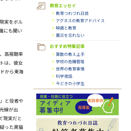
教育エッセイ
教育つれづれ日誌
アグネスの教育アドバイス
現実をボル
映画と教育
誰にも聞い
震災を忘れない
おすすめ特集記事
、高視聴率
算数の教え上手
学校の危機管理
トは、彼女
世界の教育事情
ドから東海
科学夜話
今どきの小学生
！」と役者や
光線が出
て現実だと
疑った黒猫