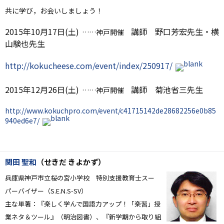
共に学び，お会いしましょう！
2015年10月17日(土)
講師 野口芳宏先生・横
……神戸開催
山験也先生
http://kokucheese.com/event/index/250917/
2015年12月26日(土)
講師 菊池省三先生
……神戸開催
http://www.kokuchpro.com/event/c41715142de28682256e0b85
940ed6e7/
関田 聖和
（せきだ きよかず）
兵庫県神戸市立桜の宮小学校 特別支援教育士スー
パーバイザー（S.E.N.S-SV）
主な単著：『楽しく学んで国語力アップ！「楽習」授
業ネタ＆ツール』（明治図書）、『新学期から取り組