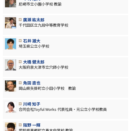
尼崎市立小園小学校 教諭
廣瀨 紘太郎
千代田区立九段中等教育学校
石井 雄大
埼玉県公立小学校
大橋 健太郎
大阪府泉大津市立穴師小学校
角田 直也
岡山県矢掛町立小田小学校 教諭
川崎 知子
合同会社Toyful Works 代表社員・元公立小学校教員
阪野 一輝
愛知県東郷町立春木中学校 教諭