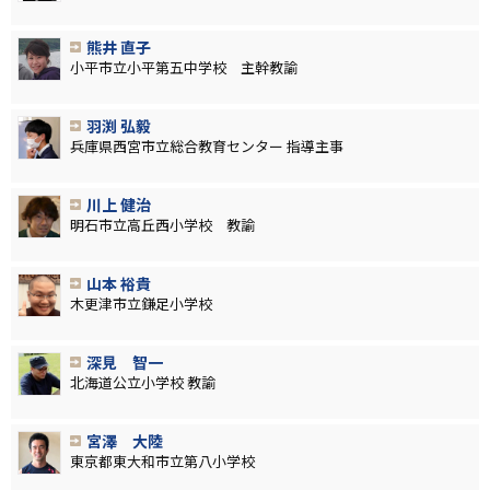
熊井 直子
小平市立小平第五中学校 主幹教諭
羽渕 弘毅
兵庫県西宮市立総合教育センター 指導主事
川上 健治
明石市立高丘西小学校 教諭
山本 裕貴
木更津市立鎌足小学校
深見 智一
北海道公立小学校 教諭
宮澤 大陸
東京都東大和市立第八小学校