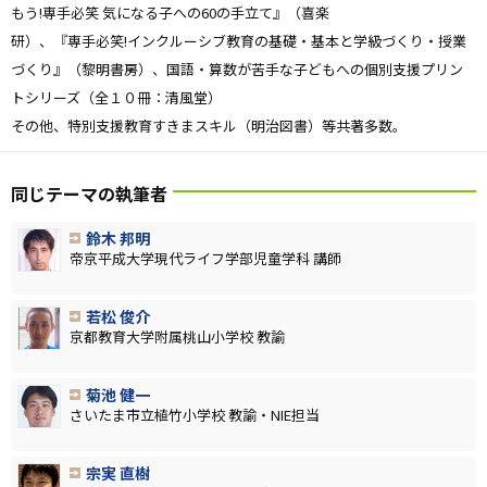
もう!専手必笑 気になる子への60の手立て』（喜楽
研）、『専手必笑!インクルーシブ教育の基礎・基本と学級づくり・授業
づくり』（黎明書房）、国語・算数が苦手な子どもへの個別支援プリン
トシリーズ（全１０冊：清風堂）
その他、特別支援教育すきまスキル（明治図書）等共著多数。
同じテーマの執筆者
鈴木 邦明
帝京平成大学現代ライフ学部児童学科 講師
若松 俊介
京都教育大学附属桃山小学校 教諭
菊池 健一
さいたま市立植竹小学校 教諭・NIE担当
宗実 直樹