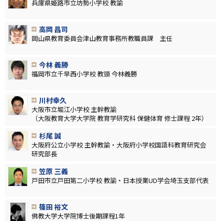
兵庫県姫路市立坊勢小学校 教諭
高岡 昌司
岡山県教育委員会津山教育事務所教職員課 主任
今林 義勝
福岡市立千早西小学校 教頭 今林義勝
川村幸久
大阪市立堀江小学校 主幹教諭
（大阪教育大学大学院 教育学研究科 保健体育 修士課程 2年）
杉尾 誠
大阪府公立小学校 主幹教諭・大阪府小学校国語科教育研究会
研究部長
笠原 三義
戸田市立戸田第二小学校 教諭・日本授業UD学会埼玉支部代表
篠田 裕文
佛教大学大学院博士後期課程1年