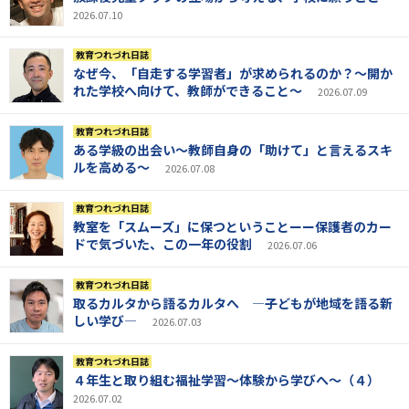
2026.07.10
教育つれづれ日誌
なぜ今、「自走する学習者」が求められるのか？～開か
れた学校へ向けて、教師ができること～
2026.07.09
教育つれづれ日誌
ある学級の出会い～教師自身の「助けて」と言えるスキ
ルを高める～
2026.07.08
教育つれづれ日誌
教室を「スムーズ」に保つということーー保護者のカー
ドで気づいた、この一年の役割
2026.07.06
教育つれづれ日誌
取るカルタから語るカルタへ ―子どもが地域を語る新
しい学び―
2026.07.03
教育つれづれ日誌
４年生と取り組む福祉学習～体験から学びへ～（４）
2026.07.02