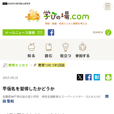
教育つれづれ日誌
教育エッセイ
2015.09.21
平仮名を習得したかどうか
関
兵庫県神戸市立桜の宮小学校 特別支援教育士スーパーバイザー（S.E.N.S-SV）
田 聖和