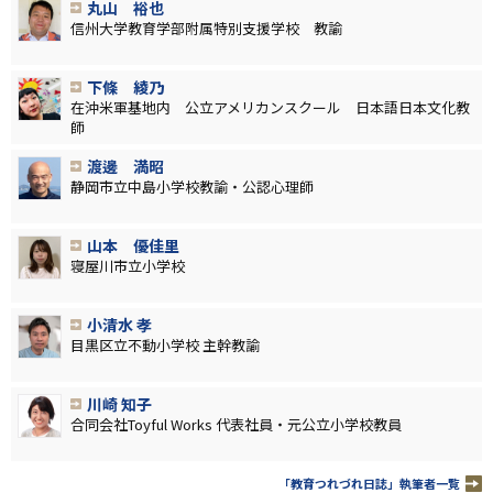
丸山 裕也
信州大学教育学部附属特別支援学校 教諭
下條 綾乃
在沖米軍基地内 公立アメリカンスクール 日本語日本文化教
師
渡邊 満昭
静岡市立中島小学校教諭・公認心理師
山本 優佳里
寝屋川市立小学校
小清水 孝
目黒区立不動小学校 主幹教諭
川崎 知子
合同会社Toyful Works 代表社員・元公立小学校教員
「教育つれづれ日誌」執筆者一覧