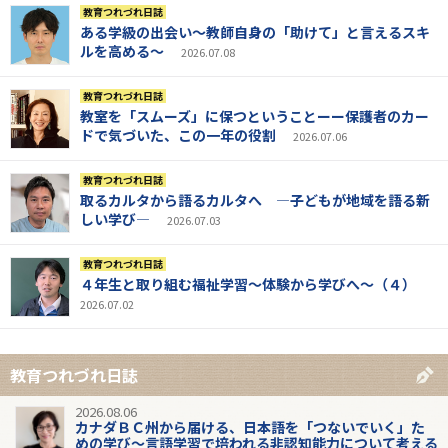
教育つれづれ日誌
ある学級の出会い～教師自身の「助けて」と言えるスキ
ルを高める～
2026.07.08
教育つれづれ日誌
教室を「スムーズ」に保つということーー保護者のカー
ドで気づいた、この一年の役割
2026.07.06
教育つれづれ日誌
取るカルタから語るカルタへ ―子どもが地域を語る新
しい学び―
2026.07.03
教育つれづれ日誌
４年生と取り組む福祉学習～体験から学びへ～（４）
2026.07.02
教育つれづれ日誌
2026.08.06
カナダＢＣ州から届ける、日本語を「つないでいく」た
めの学び～言語学習で培われる非認知能力について考える