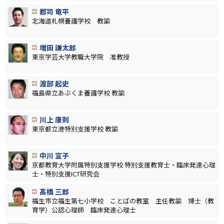
郡司 竜平
北海道札幌養護学校 教諭
増田 謙太郎
東京学芸大学教職大学院 准教授
渡部 起史
福島県立あぶくま養護学校 教諭
川上 康則
東京都立港特別支援学校 教諭
中川 宣子
京都教育大学附属特別支援学校 特別支援教育士・臨床発達心理
士・特別支援ICT研究会
髙橋 三郎
福生市立福生第七小学校 ことばの教室 主任教諭 博士（教
育学）公認心理師 臨床発達心理士