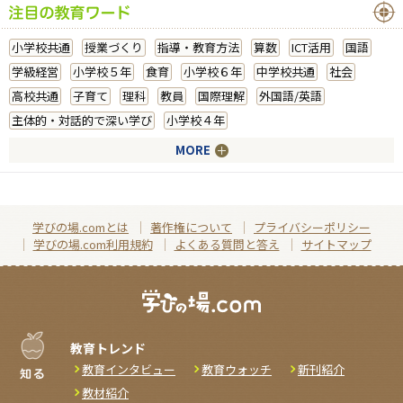
小学校共通
授業づくり
指導・教育方法
算数
ICT活用
国語
学級経営
小学校５年
食育
小学校６年
中学校共通
社会
高校共通
子育て
理科
教員
国際理解
外国語/英語
主体的・対話的で深い学び
小学校４年
MORE
学びの場.comとは
著作権について
プライバシーポリシー
学びの場.com利用規約
よくある質問と答え
サイトマップ
教育トレンド
教育インタビュー
教育ウォッチ
新刊紹介
教材紹介