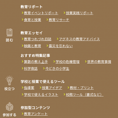
教育リポート
教育イベントリポート
授業実践リポート
食育と授業
教育リサーチ
教育エッセイ
教育つれづれ日誌
アグネスの教育アドバイス
映画と教育
震災を忘れない
おすすめ特集記事
算数の教え上手
学校の危機管理
世界の教育事情
科学夜話
今どきの小学生
学校と授業で使えるツール
指導案
授業アイデア
教材・プリント
学校で使えるイラスト
校務ツール（書式など）
参加型コンテンツ
教育アンケート