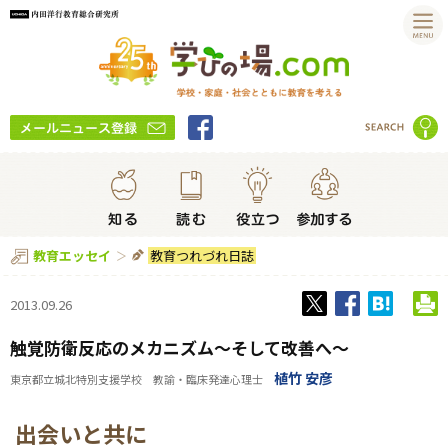
教育つれづれ日誌
教育エッセイ
2013.09.26
触覚防衛反応のメカニズム～そして改善へ～
植竹 安彦
東京都立城北特別支援学校 教諭・臨床発達心理士
出会いと共に