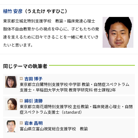
植竹 安彦
（うえたけ やすひこ）
東京都立城北特別支援学校 教諭・臨床発達心理士
肢体不自由教育からの視点を中心に、子どもたちの発
達を支えるために日々できることを一緒に考えていき
たいと思います。
同じテーマの執筆者
吉田 博子
東京都立白鷺特別支援学校 中学部 教諭・自閉症スペクトラム
支援士・早稲田大学大学院 教育学研究科 修士課程2年
綿引 清勝
東京都立南花畑特別支援学校 主任教諭・臨床発達心理士・自閉
症スペクトラム支援士（standard）
岩本 昌明
富山県立富山視覚総合支援学校 教諭