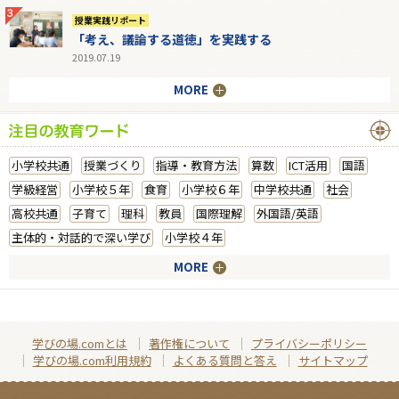
授業実践リポート
「考え、議論する道徳」を実践する
2019.07.19
MORE
小学校共通
授業づくり
指導・教育方法
算数
ICT活用
国語
学級経営
小学校５年
食育
小学校６年
中学校共通
社会
高校共通
子育て
理科
教員
国際理解
外国語/英語
主体的・対話的で深い学び
小学校４年
MORE
学びの場.comとは
著作権について
プライバシーポリシー
学びの場.com利用規約
よくある質問と答え
サイトマップ