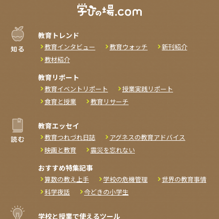
教育トレンド
教育インタビュー
教育ウォッチ
新刊紹介
教材紹介
教育リポート
教育イベントリポート
授業実践リポート
食育と授業
教育リサーチ
教育エッセイ
教育つれづれ日誌
アグネスの教育アドバイス
映画と教育
震災を忘れない
おすすめ特集記事
算数の教え上手
学校の危機管理
世界の教育事情
科学夜話
今どきの小学生
学校と授業で使えるツール