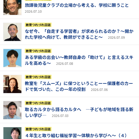
放課後児童クラブの立場から考える、学校に願うこと
2026.07.10
教育つれづれ日誌
なぜ今、「自走する学習者」が求められるのか？～開か
れた学校へ向けて、教師ができること～
2026.07.09
教育つれづれ日誌
ある学級の出会い～教師自身の「助けて」と言えるスキ
ルを高める～
2026.07.08
教育つれづれ日誌
教室を「スムーズ」に保つということーー保護者のカー
ドで気づいた、この一年の役割
2026.07.06
教育つれづれ日誌
取るカルタから語るカルタへ ―子どもが地域を語る新
しい学び―
2026.07.03
教育つれづれ日誌
４年生と取り組む福祉学習～体験から学びへ～（４）