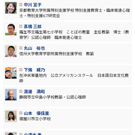
中川 宣子
京都教育大学附属特別支援学校 特別支援教育士・臨床発達心理
士・特別支援ICT研究会
髙橋 三郎
福生市立福生第七小学校 ことばの教室 主任教諭 博士（教
育学）公認心理師 臨床発達心理士
丸山 裕也
信州大学教育学部附属特別支援学校 教諭
下條 綾乃
在沖米軍基地内 公立アメリカンスクール 日本語日本文化教
師
渡邊 満昭
静岡市立中島小学校教諭・公認心理師
山本 優佳里
寝屋川市立小学校
小清水 孝