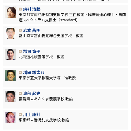
綿引 清勝
東京都立南花畑特別支援学校 主任教諭・臨床発達心理士・自閉
症スペクトラム支援士（standard）
岩本 昌明
富山県立富山視覚総合支援学校 教諭
郡司 竜平
北海道札幌養護学校 教諭
増田 謙太郎
東京学芸大学教職大学院 准教授
渡部 起史
福島県立あぶくま養護学校 教諭
川上 康則
東京都立港特別支援学校 教諭