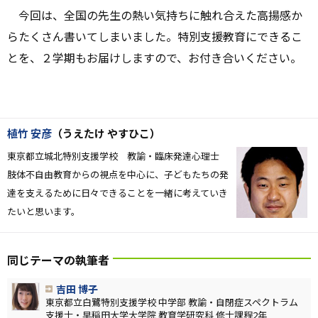
今回は、全国の先生の熱い気持ちに触れ合えた高揚感か
らたくさん書いてしまいました。特別支援教育にできるこ
とを、２学期もお届けしますので、お付き合いください。
植竹 安彦
（うえたけ やすひこ）
東京都立城北特別支援学校 教諭・臨床発達心理士
肢体不自由教育からの視点を中心に、子どもたちの発
達を支えるために日々できることを一緒に考えていき
たいと思います。
同じテーマの執筆者
吉田 博子
東京都立白鷺特別支援学校 中学部 教諭・自閉症スペクトラム
支援士・早稲田大学大学院 教育学研究科 修士課程2年