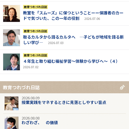
教育つれづれ日誌
教室を「スムーズ」に保つということーー保護者のカー
ドで気づいた、この一年の役割
2026.07.06
教育つれづれ日誌
取るカルタから語るカルタへ ―子どもが地域を語る新
しい学び―
2026.07.03
教育つれづれ日誌
４年生と取り組む福祉学習～体験から学びへ～（４）
2026.07.02
教育つれづれ日誌
2026.08.09
授業実践をマネするときに見落としやすい盲点
2026.08.08
わざわざ、 の価値