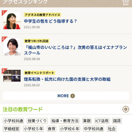
アグネスの教育アドバイス
中学生の性をどう指導する？
2011.09.06
教育つれづれ日誌
「福山市のいいところは？」次男の答えはイエナプラン
スクール
2026.08.04
教育イベントリポート
理系転換・拡充に向けた国の支援と大学の取組
2026.08.03
MORE
小学校共通
授業づくり
指導・教育方法
算数
ICT活用
国語
学級経営
小学校５年
食育
小学校６年
中学校共通
社会