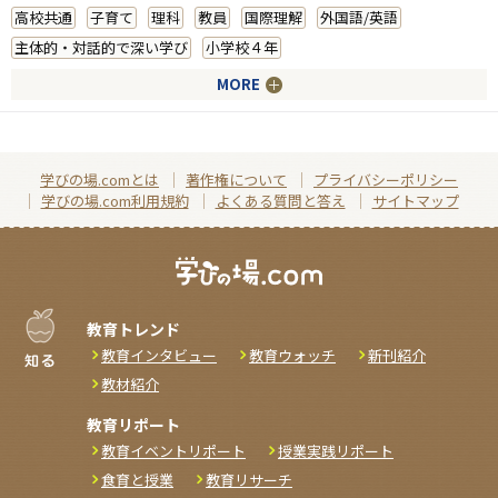
高校共通
子育て
理科
教員
国際理解
外国語/英語
主体的・対話的で深い学び
小学校４年
MORE
学びの場.comとは
著作権について
プライバシーポリシー
学びの場.com利用規約
よくある質問と答え
サイトマップ
教育トレンド
教育インタビュー
教育ウォッチ
新刊紹介
教材紹介
教育リポート
教育イベントリポート
授業実践リポート
食育と授業
教育リサーチ