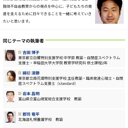
肢体不自由教育からの視点を中心に、子どもたちの発
達を支えるために日々できることを一緒に考えていき
たいと思います。
同じテーマの執筆者
吉田 博子
東京都立白鷺特別支援学校 中学部 教諭・自閉症スペクトラム
支援士・早稲田大学大学院 教育学研究科 修士課程2年
綿引 清勝
東京都立南花畑特別支援学校 主任教諭・臨床発達心理士・自閉
症スペクトラム支援士（standard）
岩本 昌明
富山県立富山視覚総合支援学校 教諭
郡司 竜平
北海道札幌養護学校 教諭