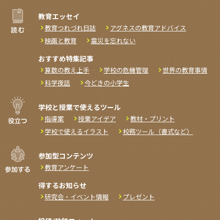
教育エッセイ
教育つれづれ日誌
アグネスの教育アドバイス
映画と教育
震災を忘れない
おすすめ特集記事
算数の教え上手
学校の危機管理
世界の教育事情
科学夜話
今どきの小学生
学校と授業で使えるツール
指導案
授業アイデア
教材・プリント
学校で使えるイラスト
校務ツール（書式など）
参加型コンテンツ
教育アンケート
得するお知らせ
研究会・イベント情報
プレゼント