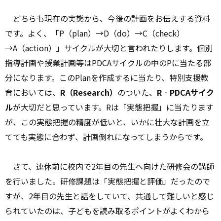
どちらも現在の実態から、今後の計画をお伝えする資料
です。よく、「P（plan）→D（do）→C（check）
→A（action）」サイクルが大切と言われたりします。個別
指導計画や授業計画等はPDCAサイクルの中のPに当たる部
分になります。このPlanを作成するに当たり、特別支援教
育においては、
R
（Research
）
のついた、
R
‐PDCA
サイク
ル
が大切だと思っています。Rは「実態把握」に当たります
が、この実態把握の精度が低いと、いかに壮大な計画を立
てても実態に合わず、計画倒れになってしまうからです。
さて、連休前に校内で2年目の先生へ向けた研修会の講師
を行いました。研修課題は「実態把握と評価」だったので
すが、2年目の先生と話をしていて、共通して難しいと感じ
られていたのは、子どもを読み取るポイントがよくわから