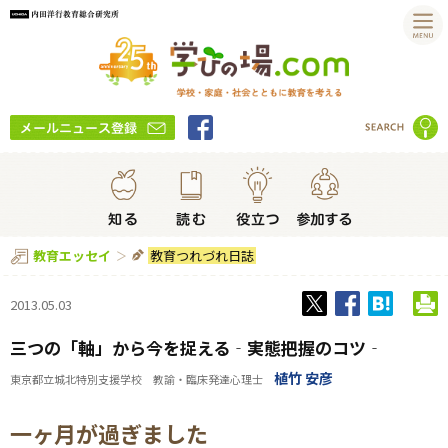
教育つれづれ日誌
教育エッセイ
2013.05.03
三つの「軸」から今を捉える‐実態把握のコツ‐
植竹 安彦
東京都立城北特別支援学校 教諭・臨床発達心理士
一ヶ月が過ぎました