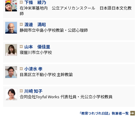
下條 綾乃
在沖米軍基地内 公立アメリカンスクール 日本語日本文化教
師
渡邊 満昭
静岡市立中島小学校教諭・公認心理師
山本 優佳里
寝屋川市立小学校
小清水 孝
目黒区立不動小学校 主幹教諭
川崎 知子
合同会社Toyful Works 代表社員・元公立小学校教員
「教育つれづれ日誌」執筆者一覧