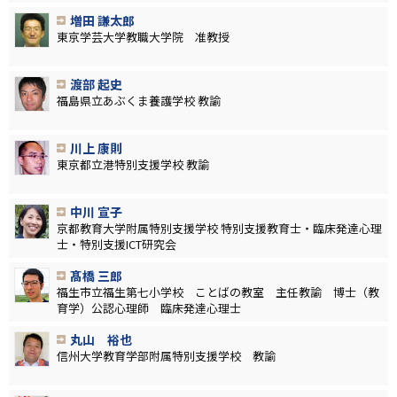
増田 謙太郎
東京学芸大学教職大学院 准教授
渡部 起史
福島県立あぶくま養護学校 教諭
川上 康則
東京都立港特別支援学校 教諭
中川 宣子
京都教育大学附属特別支援学校 特別支援教育士・臨床発達心理
士・特別支援ICT研究会
髙橋 三郎
福生市立福生第七小学校 ことばの教室 主任教諭 博士（教
育学）公認心理師 臨床発達心理士
丸山 裕也
信州大学教育学部附属特別支援学校 教諭