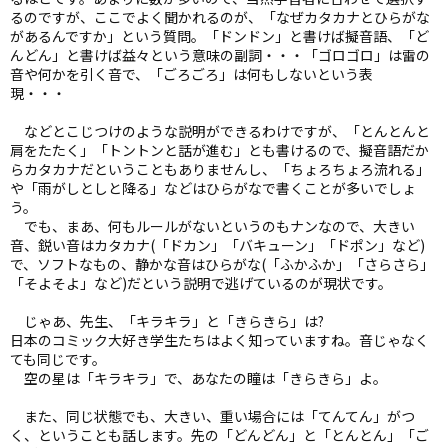
るのですが、ここでよく聞かれるのが、「なぜカタカナとひらがな
があるんですか」という質問。「ドンドン」と書けば擬音語、「ど
んどん」と書けば益々という意味の副詞・・・「ゴロゴロ」は雷の
音や何かを引く音で、「ごろごろ」は何もしないという表
現・・・
などとこじつけのような説明ができるわけですが、「とんとんと
肩をたたく」「トントンと話が進む」とも書けるので、擬音語だか
らカタカナだということもありませんし、「ちょろちょろ流れる」
や「雨がしとしと降る」などはひらがなで書くことが多いでしょ
う。
でも、まあ、何もルールがないというのもナンなので、大きい
音、鋭い音はカタカナ(「ドカン」「バキューン」「ドポン」など)
で、ソフトなもの、静かな音はひらがな(「ふかふか」「さらさら」
「そよそよ」など)だという説明で逃げているのが現状です。
じゃあ、先生、「キラキラ」と「きらきら」は?
日本のコミック大好き学生たちはよく知っていますね。音じゃなく
ても同じです。
空の星は「キラキラ」で、あなたの瞳は「きらきら」よ。
また、同じ状態でも、大きい、重い場合には「てんてん」がつ
く、ということも話します。先の「どんどん」と「とんとん」「ご