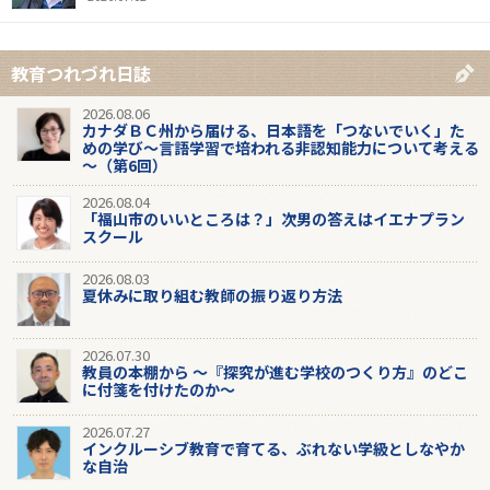
教育つれづれ日誌
2026.08.06
カナダＢＣ州から届ける、日本語を「つないでいく」た
めの学び～言語学習で培われる非認知能力について考える
～（第6回）
2026.08.04
「福山市のいいところは？」次男の答えはイエナプラン
スクール
2026.08.03
夏休みに取り組む教師の振り返り方法
2026.07.30
教員の本棚から 〜『探究が進む学校のつくり方』のどこ
に付箋を付けたのか〜
2026.07.27
インクルーシブ教育で育てる、ぶれない学級としなやか
な自治