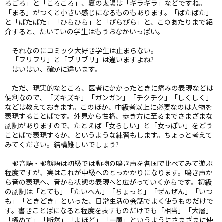
ろごろ」と「ころころ」、夏の太陽は「ギラギラ」などですね。
「まる」がつくと小さい感じになるものもあります。「ばたばた」
と「ぱたぱた」「ひらひら」と「ぴらぴら」と、このあたりまで紹
介すると、たいていの学生はもうおなかいっぱい。
それなのにコミック大好き学生は止まらない。
「フリフリ」と「ブリブリ」は違いますよね?
はいはい、確かに違います。
ただ、現実的なところ、医者にかかったときに痛みの表現などは
便利なので、「ズキズキ」「ガンガン」「チクチク」「しくしく」
などは教えておきます。このほか、中級者以上に必要なのは人物を
表現することばです。外見から性格、歩き方に至るまでさまざまな
副詞がありますので、たとえば「女らしい」と「女っぽい」をどう
ことばで表現するか、というような練習もします。ちょっと考えて
みてください。結構難しいでしょう?
擬音語・擬態語は初級では動物の鳴き声を各国で比べてみて遊ぶ
程度ですが、実はこれが中級へのとっかかりになります。鳴き声か
ら音の表現へ、音から状態の表現へと広がっていくからです。初級
の副詞は「とても」「たいへん」「ちょっと」「ぜんぜん」「いつ
も」「ときどき」といった、日常生活の会話でよく使うものだけで
す。書きことばになると程度を表すものだけでも「相当」「大層」
「極めて」「断然」「よほど」「一層」というようにさまざまに使