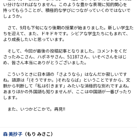
い分けなければなりません。このような豊かな表現に知的関心を
持ってもらうことが、積極的な学びにつながっていくのではないで
しょうか。
さて、9月も下旬になり後期の授業が始まりました。新しい学生た
ちを迎えて、また、ドキドキです。シビアな学生たちにもまれて、
より成長したいと思っています。
そして、今回が最後の投稿記事となりました。コメントをくだ
さったみこさん、ハポネサさん、51187さん、いそべさんをはじ
め、皆さん本当にありがとうございました。
こういうときに日本語の「さようなら」はなんだか寂しいです
ね。語源は「(そうですか。)それならば」ということですから、文
脈から判断して「私は引きます」みたいな消極的な別れですよね。
あまりほかの外国語も知りませんが、ここは中国語が一番ぴったり
します。
また、いつかどこかで。再見!!
森 美抄子
（もり みさこ）