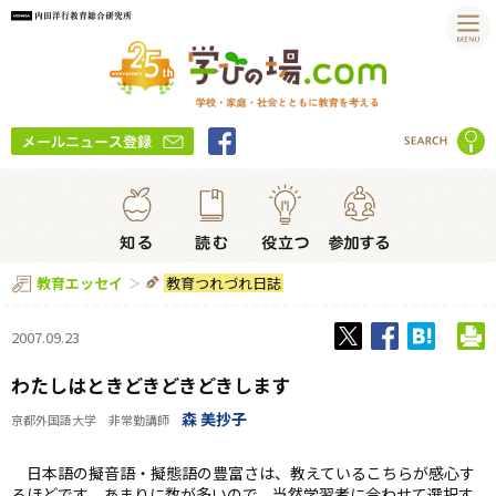
教育つれづれ日誌
教育エッセイ
2007.09.23
わたしはときどきどきどきします
森 美抄子
京都外国語大学 非常勤講師
日本語の擬音語・擬態語の豊富さは、教えているこちらが感心す
るほどです。あまりに数が多いので、当然学習者に合わせて選択す