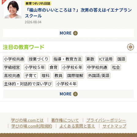
教育つれづれ日誌
「福山市のいいところは？」次男の答えはイエナプラン
スクール
2026.08.04
MORE
小学校共通
授業づくり
指導・教育方法
算数
ICT活用
国語
学級経営
小学校５年
食育
小学校６年
中学校共通
社会
高校共通
子育て
理科
教員
国際理解
外国語/英語
主体的・対話的で深い学び
小学校４年
MORE
学びの場.comとは
著作権について
プライバシーポリシー
学びの場.com利用規約
よくある質問と答え
サイトマップ