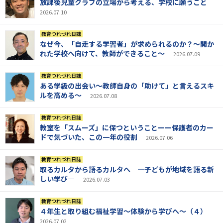
放課後児童クラブの立場から考える、学校に願うこと
2026.07.10
教育つれづれ日誌
なぜ今、「自走する学習者」が求められるのか？～開か
れた学校へ向けて、教師ができること～
2026.07.09
教育つれづれ日誌
ある学級の出会い～教師自身の「助けて」と言えるスキ
ルを高める～
2026.07.08
教育つれづれ日誌
教室を「スムーズ」に保つということーー保護者のカー
ドで気づいた、この一年の役割
2026.07.06
教育つれづれ日誌
取るカルタから語るカルタへ ―子どもが地域を語る新
しい学び―
2026.07.03
教育つれづれ日誌
４年生と取り組む福祉学習～体験から学びへ～（４）
2026.07.02