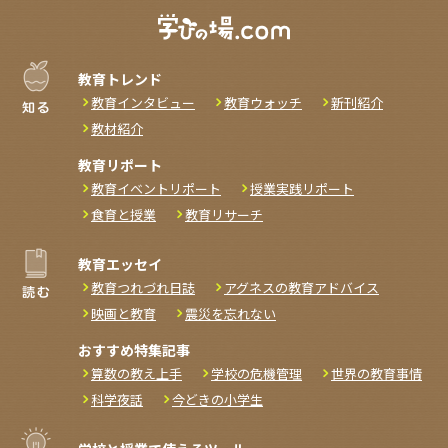
教育トレンド
教育インタビュー
教育ウォッチ
新刊紹介
教材紹介
教育リポート
教育イベントリポート
授業実践リポート
食育と授業
教育リサーチ
教育エッセイ
教育つれづれ日誌
アグネスの教育アドバイス
映画と教育
震災を忘れない
おすすめ特集記事
算数の教え上手
学校の危機管理
世界の教育事情
科学夜話
今どきの小学生