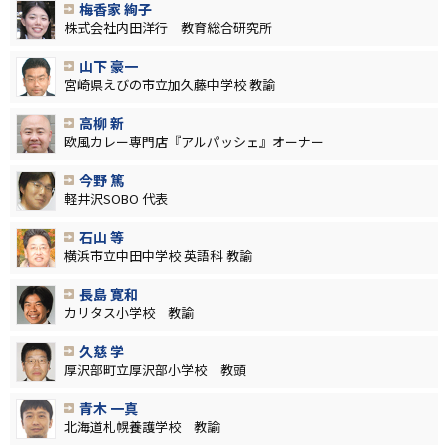
梅香家 絢子
株式会社内田洋行 教育総合研究所
山下 豪一
宮崎県えびの市立加久藤中学校 教諭
高柳 新
欧風カレー専門店『アルパッシェ』オーナー
今野 篤
軽井沢SOBO 代表
石山 等
横浜市立中田中学校 英語科 教諭
長島 寛和
カリタス小学校 教諭
久慈 学
厚沢部町立厚沢部小学校 教頭
青木 一真
北海道札幌養護学校 教諭