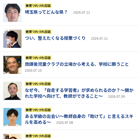
教育つれづれ日誌
埼玉県ってどんな県？
2026.07.12
教育つれづれ日誌
つい、整えたくなる授業づくり
2026.07.11
教育つれづれ日誌
放課後児童クラブの立場から考える、学校に願うこと
2026.07.10
教育つれづれ日誌
なぜ今、「自走する学習者」が求められるのか？～開か
れた学校へ向けて、教師ができること～
2026.07.09
教育つれづれ日誌
ある学級の出会い～教師自身の「助けて」と言えるスキ
ルを高める～
2026.07.08
教育つれづれ日誌