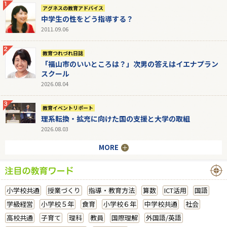
アグネスの教育アドバイス
中学生の性をどう指導する？
2011.09.06
教育つれづれ日誌
「福山市のいいところは？」次男の答えはイエナプラン
スクール
2026.08.04
教育イベントリポート
理系転換・拡充に向けた国の支援と大学の取組
2026.08.03
MORE
小学校共通
授業づくり
指導・教育方法
算数
ICT活用
国語
学級経営
小学校５年
食育
小学校６年
中学校共通
社会
高校共通
子育て
理科
教員
国際理解
外国語/英語