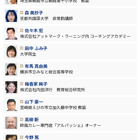
埼玉県朝霞市立朝霞第十小学校 教諭
森 美抄子
京都外国語大学 非常勤講師
佐々木 宏
株式会社アットマーク・ラーニング内 コーチングアカデミー
田中 ふみ子
大学院生
有馬 真由美
横浜市立みなと総合高等学校
梅香家 絢子
株式会社内田洋行 教育総合研究所
山下 豪一
宮崎県えびの市立加久藤中学校 教諭
高柳 新
欧風カレー専門店『アルパッシェ』オーナー
今野 篤