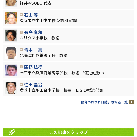
軽井沢SOBO 代表
石山 等
横浜市立中田中学校 英語科 教諭
長島 寛和
カリタス小学校 教諭
青木 一真
北海道札幌養護学校 教諭
田杼 弘行
神戸市立兵庫商業高等学校 教諭 特別支援Co
住田 昌治
横浜市立永田台小学校 校長 ＥＳＤ横浜代表
「教育つれづれ日誌」執筆者一覧
この記事をクリップ