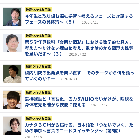
教育つれづれ日誌
４年生と取り組む福祉学習～考えるフェーズと対話する
フェーズの具体策～（５）
2026.07.23
教育つれづれ日誌
第５学年算数科「合同な図形」における数学的な見方、
考え方～かけない理由を考え、敷き詰めから図形の性質
を見いだす～（３）
2026.07.22
教育つれづれ日誌
校内研究の出発点を問い直す ―そのデータから何を語っ
ていくのか？―
2026.07.21
教育つれづれ日誌
鉄棒運動と「言語化」の力 5W1Hの問いかけが、曖昧な
身体感覚を確かな技能に変える
2026.07.17
教育つれづれ日誌
カナダＢＣ州から届ける、日本語を「つないでいく」た
めの学び～言葉のコードスイッチング～（第5回）
2026.07.16