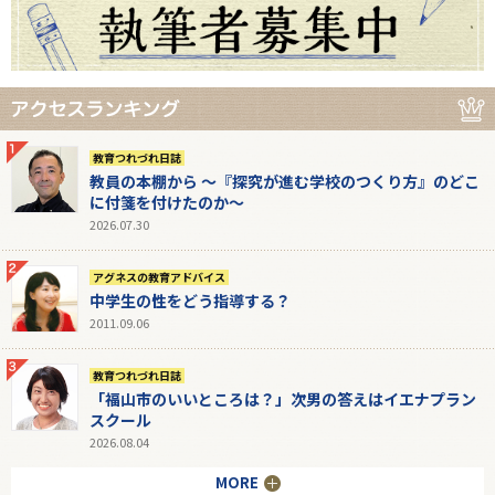
教育つれづれ日誌
教員の本棚から 〜『探究が進む学校のつくり方』のどこ
に付箋を付けたのか〜
2026.07.30
アグネスの教育アドバイス
中学生の性をどう指導する？
2011.09.06
教育つれづれ日誌
「福山市のいいところは？」次男の答えはイエナプラン
スクール
2026.08.04
MORE