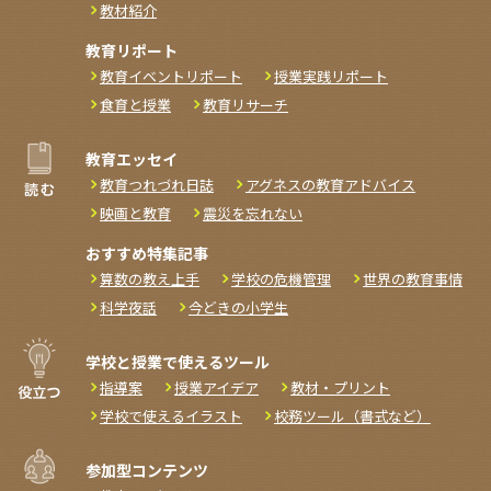
教材紹介
教育リポート
教育イベントリポート
授業実践リポート
食育と授業
教育リサーチ
教育エッセイ
教育つれづれ日誌
アグネスの教育アドバイス
映画と教育
震災を忘れない
おすすめ特集記事
算数の教え上手
学校の危機管理
世界の教育事情
科学夜話
今どきの小学生
学校と授業で使えるツール
指導案
授業アイデア
教材・プリント
学校で使えるイラスト
校務ツール（書式など）
参加型コンテンツ