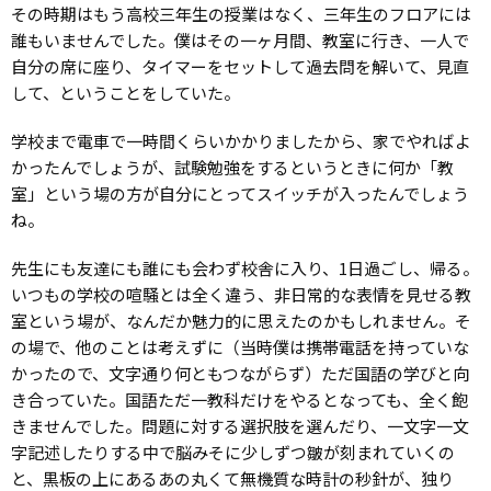
その時期はもう高校三年生の授業はなく、三年生のフロアには
誰もいませんでした。僕はその一ヶ月間、教室に行き、一人で
自分の席に座り、タイマーをセットして過去問を解いて、見直
して、ということをしていた。
学校まで電車で一時間くらいかかりましたから、家でやればよ
かったんでしょうが、試験勉強をするというときに何か「教
室」という場の方が自分にとってスイッチが入ったんでしょう
ね。
先生にも友達にも誰にも会わず校舎に入り、1日過ごし、帰る。
いつもの学校の喧騒とは全く違う、非日常的な表情を見せる教
室という場が、なんだか魅力的に思えたのかもしれません。そ
の場で、他のことは考えずに（当時僕は携帯電話を持っていな
かったので、文字通り何ともつながらず）ただ国語の学びと向
き合っていた。国語ただ一教科だけをやるとなっても、全く飽
きませんでした。問題に対する選択肢を選んだり、一文字一文
字記述したりする中で脳みそに少しずつ皺が刻まれていくの
と、黒板の上にあるあの丸くて無機質な時計の秒針が、独り