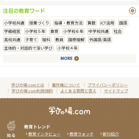
小学校共通
授業づくり
指導・教育方法
算数
ICT活用
国語
学級経営
小学校５年
食育
小学校６年
中学校共通
社会
高校共通
子育て
理科
教員
国際理解
外国語/英語
主体的・対話的で深い学び
小学校４年
MORE
学びの場.comとは
著作権について
プライバシーポリシー
学びの場.com利用規約
よくある質問と答え
サイトマップ
教育トレンド
教育インタビュー
教育ウォッチ
新刊紹介