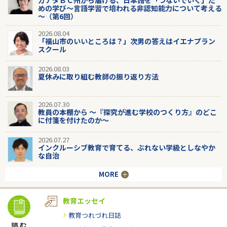
めの学び～言語学習で培われる非認知能力について考える
～（第6回）
2026.08.04
「福山市のいいところは？」次男の答えはイエナプラン
スクール
2026.08.03
夏休みに取り組む教師の振り返り方法
2026.07.30
教員の本棚から 〜『探究が進む学校のつくり方』のどこ
に付箋を付けたのか〜
2026.07.27
インクルーシブ教育で育てる、ぶれない学級としなやか
な自治
MORE
教育エッセイ
教育つれづれ日誌