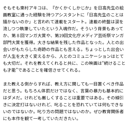
そもそも東村アキコは、『かくかくしかじか』を日高先生の絵
画教室に通った経験を持つアシスタントに「日高先生のことは
描かないのか」と言われて連載をスタート。連載の終盤は涙を
流しつつ執筆していたという入魂作だ。そういう背景もあって
か、第８回マンガ大賞や、第19回文化庁メディア芸術祭マンガ
部門大賞を獲得。大きな結果を残した作品となった。人との出
会いがもたらした奇跡の作品とも言える。ちょっとした出会い
が人生を大きく変えるから、人とのコミュニケーションはとて
も大切だ。それを教えてくれると共に、この映画は“続けること
も才能”であることを確信させてくれる。
また教える側からすれば、教え方に関しても一目置くべき作品
だと思う。もちろん体罰だけではなく、言葉の暴力も基本的に
はダメだ。けれども厳しくすることは重要ではある。その線引
きに決定打はないけれど、叱ることを恐れていては何もできな
いのではないか。叱り方の問題ではないのか。ぜひ教育関係者
にも本作を観て一考していただきたい。