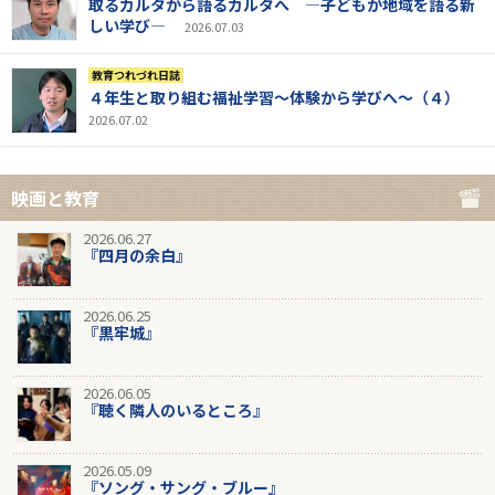
取るカルタから語るカルタへ ―子どもが地域を語る新
しい学び―
2026.07.03
教育つれづれ日誌
４年生と取り組む福祉学習～体験から学びへ～（４）
2026.07.02
映画と教育
2026.06.27
『四月の余白』
2026.06.25
『黒牢城』
2026.06.05
『聴く隣人のいるところ』
2026.05.09
『ソング・サング・ブルー』