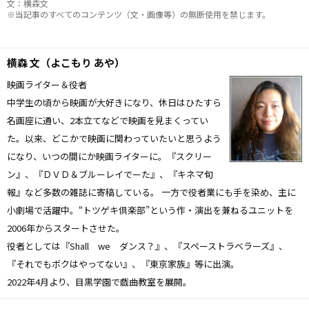
文：横森文
※当記事のすべてのコンテンツ（文・画像等）の無断使用を禁じます。
横森 文（よこもり あや）
映画ライター＆役者
中学生の頃から映画が大好きになり、休日はひたすら
名画座に通い、2本立てなどで映画を見まくってい
た。以来、どこかで映画に関わっていたいと思うよう
になり、いつの間にか映画ライターに。『スクリー
ン』、『ＤＶＤ＆ブルーレイでーた』、『キネマ旬
報』など多数の雑誌に寄稿している。 一方で役者業にも手を染め、主に
小劇場で活躍中。“トツゲキ倶楽部”という作・演出を兼ねるユニットを
2006年からスタートさせた。
役者としては『Shall we ダンス？』、『スペーストラベラーズ』、
『それでもボクはやってない』、『東京家族』等に出演。
2022年4月より、目黒学園で戯曲教室を展開。