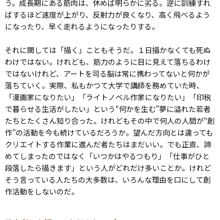
う。成長期にある筋肉は、休めば明らかに劣る。逆に訓練すれ
ばするほど速度が上がり、反射力が良くなり、高く飛べるよう
になったり、早く走れるようになったりする。
それに関しては「描く」こともそうだ。１日描かなくても死ぬ
わけではない。けれども、筋力のように目に見えて落ちるわけ
ではないけれど、アートを司る脳は常に携わってないと何かが
落ちていく。実際、私もかつて大学で講師を務めていた時、
「漫画家になりたい」「ライトノベル作家になりたい」「印税
で暮らせる生活がしたい」という“何かを生む”夢に溢れた若者
たちとたくさん知り合った。けれどもその中で何人の人間が“創
作”の活動を今も続けているだろうか。望んだ方向とは違っても
クリエイトする作業に進んだ者たちはまだいい。でも正直、諦
めてしまったのではなく「いつかはやるつもり」「仕事がひと
段落したら描きます」という人がどれだけ多いことか。けれど
そう言っている人たちの大多数は、いろんな理由を口にして創
作活動をしないのだ。