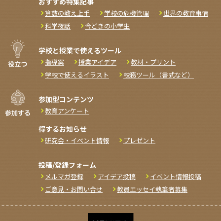
おすすめ特集記事
算数の教え上手
学校の危機管理
世界の教育事情
科学夜話
今どきの小学生
学校と授業で使えるツール
指導案
授業アイデア
教材・プリント
学校で使えるイラスト
校務ツール（書式など）
参加型コンテンツ
教育アンケート
得するお知らせ
研究会・イベント情報
プレゼント
投稿/登録フォーム
メルマガ登録
アイデア投稿
イベント情報投稿
ご意見・お問い合せ
教員エッセイ執筆者募集