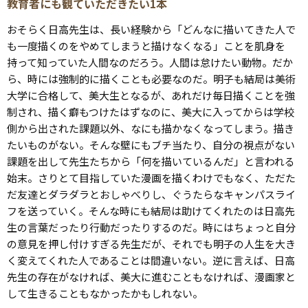
教育者にも観ていただきたい1本
おそらく日高先生は、長い経験から「どんなに描いてきた人で
も一度描くのをやめてしまうと描けなくなる」ことを肌身を
持って知っていた人間なのだろう。人間は怠けたい動物。だか
ら、時には強制的に描くことも必要なのだ。明子も結局は美術
大学に合格して、美大生となるが、あれだけ毎日描くことを強
制され、描く癖もつけたはずなのに、美大に入ってからは学校
側から出された課題以外、なにも描かなくなってしまう。描き
たいものがない。そんな壁にもブチ当たり、自分の視点がない
課題を出して先生たちから「何を描いているんだ」と言われる
始末。さりとて目指していた漫画を描くわけでもなく、ただた
だ友達とダラダラとおしゃべりし、ぐうたらなキャンパスライ
フを送っていく。そんな時にも結局は助けてくれたのは日高先
生の言葉だったり行動だったりするのだ。時にはちょっと自分
の意見を押し付けすぎる先生だが、それでも明子の人生を大き
く変えてくれた人であることは間違いない。逆に言えば、日高
先生の存在がなければ、美大に進むこともなければ、漫画家と
して生きることもなかったかもしれない。