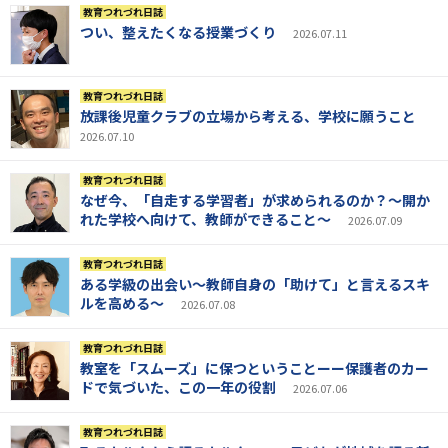
教育つれづれ日誌
つい、整えたくなる授業づくり
2026.07.11
教育つれづれ日誌
放課後児童クラブの立場から考える、学校に願うこと
2026.07.10
教育つれづれ日誌
なぜ今、「自走する学習者」が求められるのか？～開か
れた学校へ向けて、教師ができること～
2026.07.09
教育つれづれ日誌
ある学級の出会い～教師自身の「助けて」と言えるスキ
ルを高める～
2026.07.08
教育つれづれ日誌
教室を「スムーズ」に保つということーー保護者のカー
ドで気づいた、この一年の役割
2026.07.06
教育つれづれ日誌