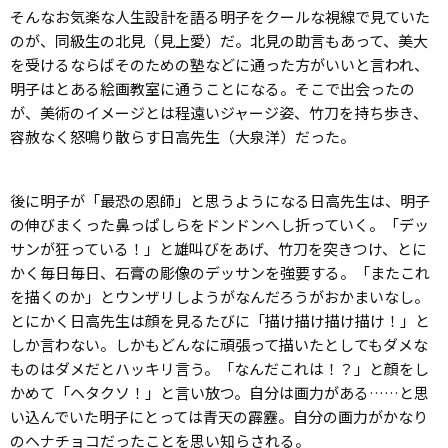
そんなお気楽な人生設計を語る明子をクールな視線で見ていた
のが、同級生の北見（見上愛）だ。北見の助言もあって、美大
を受けるならばそのための塾などに通った方がいいと言われ、
明子はとある絵画教室に通うことになる。そこで出会ったの
が、美術のイメージとは程遠いジャージ姿、竹刀を持ち歩き、
容赦なく怒鳴り散らす日高先生（大泉洋）だった。
後に明子が「最恐の恩師」と思うようになる日高先生は、明子
の伸びまくった鼻っぱしらをドンドンへし折っていく。「デッ
サンが狂っている！」と雄叫びをあげ、竹刀を突きつけ、とに
かく毎日毎日、石膏の彫像のデッサンを強要する。「またこれ
を描くのか」とウンザリしようがなんだろうがおかまいなし。
とにかく日高先生は顔を見るたびに「描け描け描け描け！」と
しか言わない。しかもどんなに頑張って描いたとしてもダメな
ものはダメだとハッキリ言う。「なんだこれは！？」と顔をし
かめて「ヘタクソ！」と言い放つ。自分は画力がある……と思
い込んでいた明子にとっては青天の霹靂。自分の画力がかなり
のヘナチョコだったことを思い知らされる。