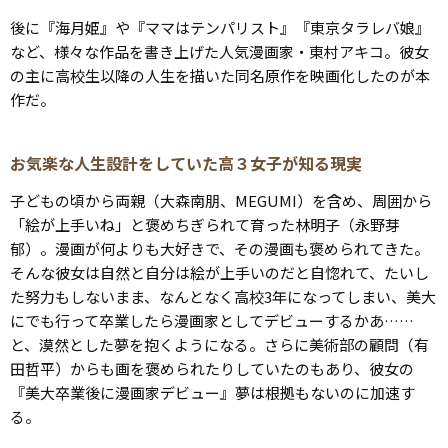
後に『海月姫』や『ママはテンパリスト』『東京タラレバ娘』
など、様々な作品を書き上げた人気漫画家・東村アキコ。彼女
の主に高校生以降の人生を描いた同名原作を映画化したのが本
作だ。
お気楽な人生設計をしていた高３女子が知る現実
子どもの頃から両親（大森南朋、MEGUMI）を含め、周囲から
「絵が上手いね」と褒めちぎられて育った林明子（永野芽
郁）。漫画が何よりも大好きで、その漫画も褒められてきた。
そんな彼女は自然と自分は絵が上手いのだと自惚れて、たいし
た努力もしないまま、なんとなく高校3年になってしまい、美大
にでも行って卒業したら漫画家としてデビューするかあ……
と、漠然とした夢を抱くようになる。さらに美術部の顧問（有
田哲平）からも画を褒められたりしていたのもあり、彼女の
『美大卒業後に漫画家デビュー』夢は根拠もないのに加速す
る。