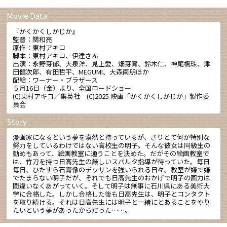
Movie Data
『かくかくしかじか』
監督：関和亮
原作：東村アキコ
脚本：東村アキコ、伊達さん
出演：永野芽郁、大泉洋、見上愛、畑芽育、鈴木仁、神尾楓珠、津
田健次郎、有田哲平、
MEGUMI
、大森南朋ほか
配給：ワーナー・ブラザース
５月
16
日（金）より、全国ロードショー
(C)東村アキコ／集英社
(C)2025
映画「かくかくしかじか」製作委
員会
Story
漫画家になるという夢を漠然と持っているが、さりとて何か特別な
努力をしているわけではない高校生の明子。そんな彼女は同級生の
勧めもあって、絵画教室に通うことを決めた。だがその絵画教室で
は、竹刀を持つ日高先生の厳しいスパルタ指導が待っていた。毎日
毎日、ひたすら石膏像のデッサンを強いられる日々。教室が嫌で嫌
でたまらない明子だが、それでも日高先生のおかげで明子の画力は
間違いなくあがっていく。そして明子は無事に石川県にある美術大
学に合格した。しかし合格した後も日高先生は、明子とコンタクト
を取り続ける。それは日高先生には明子と一緒にとあることをやり
たいという夢があったからだった……。