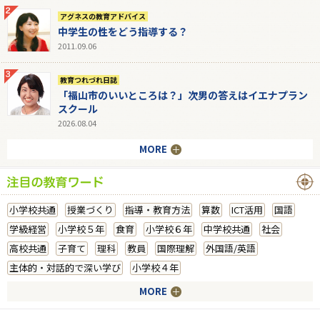
アグネスの教育アドバイス
中学生の性をどう指導する？
2011.09.06
教育つれづれ日誌
「福山市のいいところは？」次男の答えはイエナプラン
スクール
2026.08.04
MORE
小学校共通
授業づくり
指導・教育方法
算数
ICT活用
国語
学級経営
小学校５年
食育
小学校６年
中学校共通
社会
高校共通
子育て
理科
教員
国際理解
外国語/英語
主体的・対話的で深い学び
小学校４年
MORE