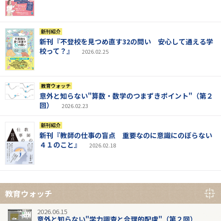
新刊紹介
新刊『不登校を見つめ直す32の問い 安心して通える学
校って？』
2026.02.25
教育ウォッチ
意外と知らない"算数・数学のつまずきポイント"（第２
回）
2026.02.23
新刊紹介
新刊『教師の仕事の盲点 重要なのに意識にのぼらない
４１のこと』
2026.02.18
教育ウォッチ
2026.06.15
意外と知らない"学力調査と合理的配慮"（第２回）