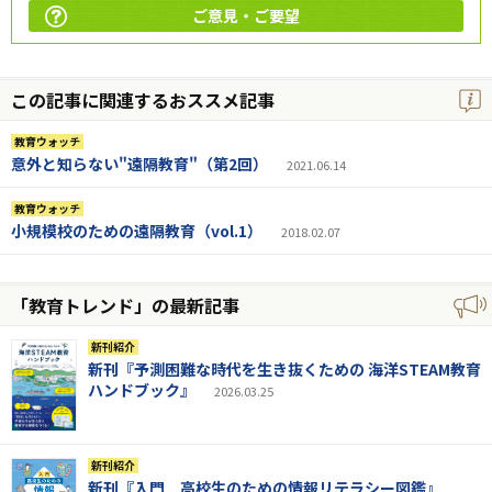
ご意見・ご要望
この記事に関連するおススメ記事
教育ウォッチ
意外と知らない"遠隔教育"（第2回）
2021.06.14
教育ウォッチ
小規模校のための遠隔教育（vol.1）
2018.02.07
「教育トレンド」の最新記事
新刊紹介
新刊『予測困難な時代を生き抜くための 海洋STEAM教育
ハンドブック』
2026.03.25
新刊紹介
新刊『入門 高校生のための情報リテラシー図鑑』