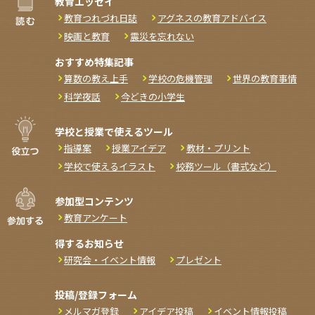
教育エッセイ
教育つれづれ日誌
アグネスの教育アドバイス
映画と教育
震災を忘れない
おすすめ特集記事
算数の教え上手
学校の危機管理
世界の教育事情
科学夜話
今どきの小学生
学校と授業で使えるツール
指導案
授業アイデア
教材・プリント
学校で使えるイラスト
校務ツール（書式など）
参加型コンテンツ
教育アンケート
得するお知らせ
研究会・イベント情報
プレゼント
投稿/登録フォーム
メルマガ登録
アイデア投稿
イベント情報投稿