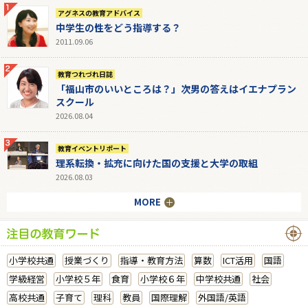
アグネスの教育アドバイス
中学生の性をどう指導する？
2011.09.06
教育つれづれ日誌
「福山市のいいところは？」次男の答えはイエナプラン
スクール
2026.08.04
教育イベントリポート
理系転換・拡充に向けた国の支援と大学の取組
2026.08.03
MORE
小学校共通
授業づくり
指導・教育方法
算数
ICT活用
国語
学級経営
小学校５年
食育
小学校６年
中学校共通
社会
高校共通
子育て
理科
教員
国際理解
外国語/英語