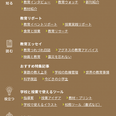
教育インタビュー
教育ウォッチ
新刊紹介
教材紹介
教育リポート
教育イベントリポート
授業実践リポート
食育と授業
教育リサーチ
教育エッセイ
教育つれづれ日誌
アグネスの教育アドバイス
映画と教育
震災を忘れない
おすすめ特集記事
算数の教え上手
学校の危機管理
世界の教育事情
科学夜話
今どきの小学生
学校と授業で使えるツール
指導案
授業アイデア
教材・プリント
学校で使えるイラスト
校務ツール（書式など）